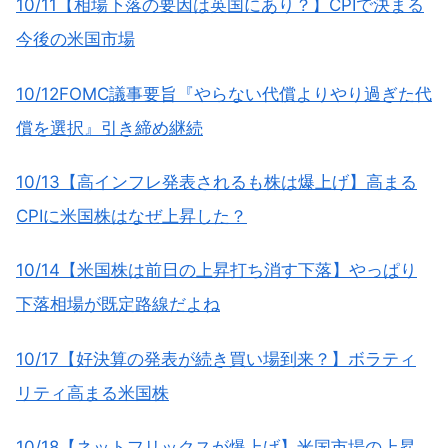
10/11【相場下落の要因は英国にあり？】CPIで決まる
今後の米国市場
10/12FOMC議事要旨『やらない代償よりやり過ぎた代
償を選択』引き締め継続
10/13【高インフレ発表されるも株は爆上げ】高まる
CPIに米国株はなぜ上昇した？
10/14【米国株は前日の上昇打ち消す下落】やっぱり
下落相場が既定路線だよね
10/17【好決算の発表が続き買い場到来？】ボラティ
リティ高まる米国株
10/18【ネットフリックスが爆上げ】米国市場の上昇