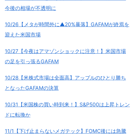
今後の相場が不透明に
10/26【メタが時間外に▲20%暴落】GAFAMが終焉を
迎えた米国市場
10/27【今夜はアマゾンショックに注意！】米国市場
の足を引っ張るGAFAM
10/28【米株式市場は全面高】アップルのひとり勝ち
となったGAFAMの決算
10/31【米国株の買い時到来！】S&P500は上昇トレン
ドに転換か
11/1【下げ止まらないメガテック】FOMC後には急騰