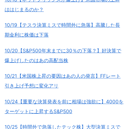
ははじまるのか？
10/19【テスラ決算ミスで時間外に急落】高騰した長
期金利に株価は下落
10/20【S&P500年末までに30％の下落？】好決算で
爆上げしたのはあの高配当株
10/21【米国株上昇の要因はあの人の発言】FFレート
引き上げ予想に変化アリ
10/24【重要な決算発表を前に相場は強欲に】4000を
ターゲットに上昇するS&P500
10/25【時間外で急落したテック株】大型決算ミスで