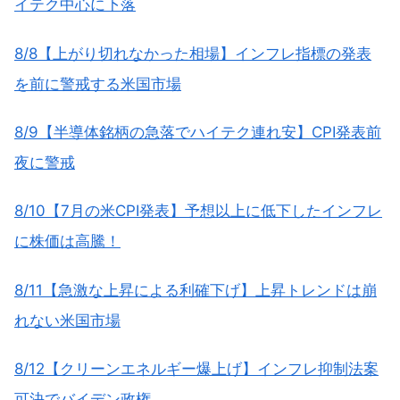
イテク中心に下落
8/8【上がり切れなかった相場】インフレ指標の発表
を前に警戒する米国市場
8/9【半導体銘柄の急落でハイテク連れ安】CPI発表前
夜に警戒
8/10【7月の米CPI発表】予想以上に低下したインフレ
に株価は高騰！
8/11【急激な上昇による利確下げ】上昇トレンドは崩
れない米国市場
8/12【クリーンエネルギー爆上げ】インフレ抑制法案
可決でバイデン政権