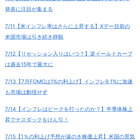
発表に注目が集まる
7/11【米インフレ率はさらに上昇する】Xデー目前の
米国市場は引き続き静観
7/12【リセッション入りはいつ？】逆イールドカーブ
は過去15年で最大に
7/13【7月FOMCは1%の利上げ】インフレ9.1%に加速
も市場は動揺せず
7/14【インフレはピークを打ったのか？】半導体株上
昇でナスダックをけん引！
7/15【1％の利上げ予想が遠のき株価上昇】米国の景気