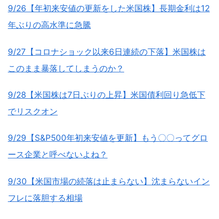
9/26【年初来安値の更新をした米国株】長期金利は12
年ぶりの高水準に急騰
9/27【コロナショック以来6日連続の下落】米国株は
このまま暴落してしまうのか？
9/28【米国株は7日ぶりの上昇】米国債利回り急低下
でリスクオン
9/29【S&P500年初来安値を更新】もう〇〇ってグロ
ース企業と呼べないよね？
9/30【米国市場の続落は止まらない】沈まらないイン
フレに落胆する相場