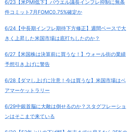
6/23【米PMI低下】パウエル議長インフレ抑制に無条
件コミット7月FOMC0.75%確定か
6/24【中長期インフレ期待下方修正】週間ベースで大
きく上昇した米国市場は底打ちしたのか？
6/27【米国株は決算前に買うな！】ウォール街の業績
予想引き上げに警告
6/28【ダマし上げに注意！今は買うな】米国市場はベ
アマーケットラリー
6/29中銀首脳に大敵は倒せるのか？スタグフレーショ
ンはそこまで来ている