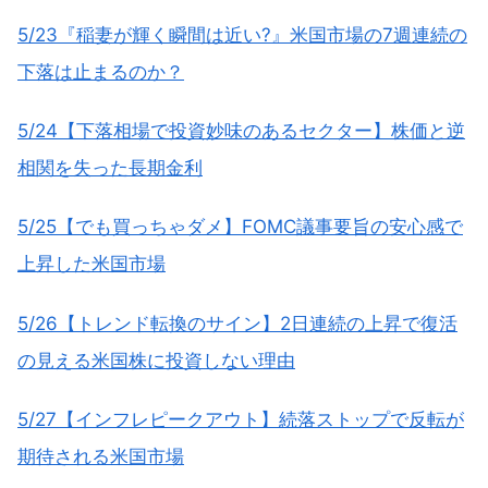
5/23『稲妻が輝く瞬間は近い?』米国市場の7週連続の
下落は止まるのか？
5/24【下落相場で投資妙味のあるセクター】株価と逆
相関を失った長期金利
5/25【でも買っちゃダメ】FOMC議事要旨の安心感で
上昇した米国市場
5/26【トレンド転換のサイン】2日連続の上昇で復活
の見える米国株に投資しない理由
5/27【インフレピークアウト】続落ストップで反転が
期待される米国市場