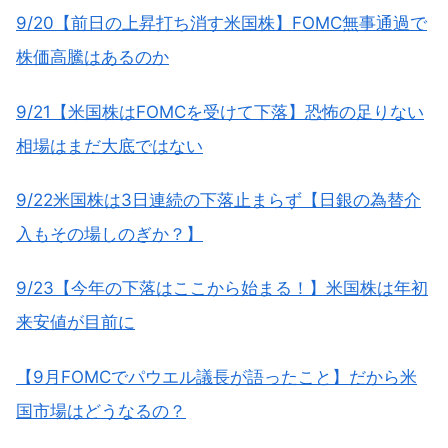
9/20【前日の上昇打ち消す米国株】FOMC無事通過で
株価高騰はあるのか
9/21【米国株はFOMCを受けて下落】恐怖の足りない
相場はまだ大底ではない
9/22米国株は3日連続の下落止まらず【日銀の為替介
入もその場しのぎか？】
9/23【今年の下落はここから始まる！】米国株は年初
来安値が目前に
【9月FOMCでパウエル議長が語ったこと】だから米
国市場はどうなるの？