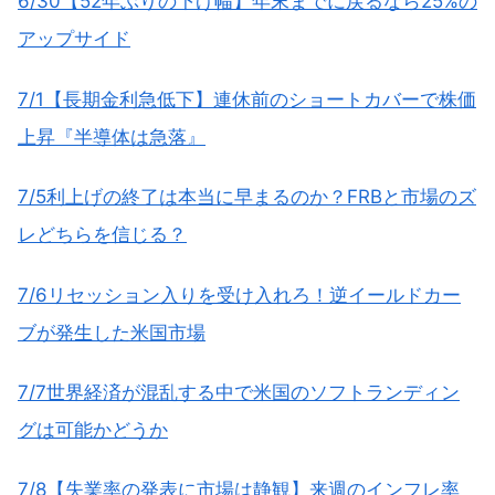
6/30【52年ぶりの下げ幅】年末までに戻るなら25%の
アップサイド
7/1【長期金利急低下】連休前のショートカバーで株価
上昇『半導体は急落』
7/5利上げの終了は本当に早まるのか？FRBと市場のズ
レどちらを信じる？
7/6リセッション入りを受け入れろ！逆イールドカー
ブが発生した米国市場
7/7世界経済が混乱する中で米国のソフトランディン
グは可能かどうか
7/8【失業率の発表に市場は静観】来週のインフレ率