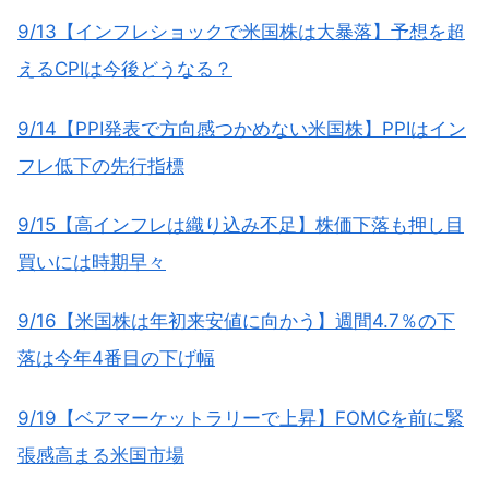
9/13【インフレショックで米国株は大暴落】予想を超
えるCPIは今後どうなる？
9/14【PPI発表で方向感つかめない米国株】PPIはイン
フレ低下の先行指標
9/15【高インフレは織り込み不足】株価下落も押し目
買いには時期早々
9/16【米国株は年初来安値に向かう】週間4.7％の下
落は今年4番目の下げ幅
9/19【ベアマーケットラリーで上昇】FOMCを前に緊
張感高まる米国市場