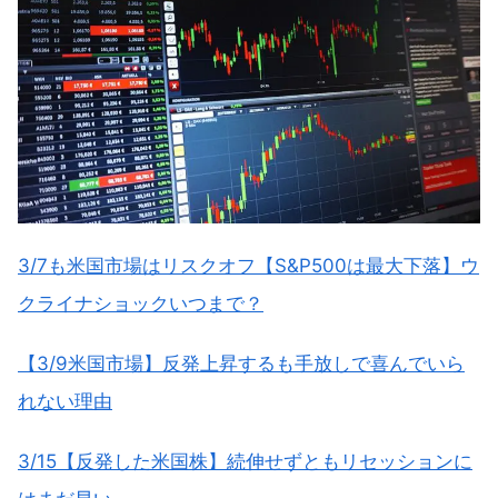
3/7も米国市場はリスクオフ【S&P500は最大下落】ウ
クライナショックいつまで？
【3/9米国市場】反発上昇するも手放しで喜んでいら
れない理由
3/15【反発した米国株】続伸せずともリセッションに