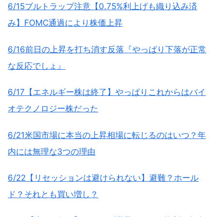
6/15ブルトラップ注意【0.75%利上げも織り込み済
み】FOMC通過により株価上昇
6/16前日の上昇を打ち消す反落『やっぱり下落が正常
な反応でしょ』
6/17【エネルギー株は終了】やっぱりこれからはバイ
オテクノロジー株だった
6/21米国市場に本当の上昇相場に転じるのはいつ？年
内には無理な3つの理由
6/22【リセッションは避けられない】避難？ホール
ド？それとも買い増し？