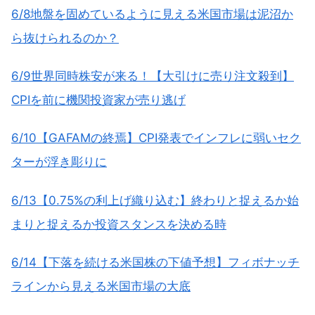
6/8地盤を固めているように見える米国市場は泥沼か
ら抜けられるのか？
6/9世界同時株安が来る！【大引けに売り注文殺到】
CPIを前に機関投資家が売り逃げ
6/10【GAFAMの終焉】CPI発表でインフレに弱いセク
ターが浮き彫りに
6/13【0.75%の利上げ織り込む】終わりと捉えるか始
まりと捉えるか投資スタンスを決める時
6/14【下落を続ける米国株の下値予想】フィボナッチ
ラインから見える米国市場の大底