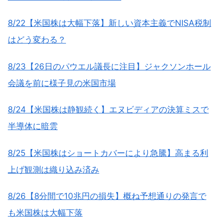
8/22【米国株は大幅下落】新しい資本主義でNISA税制
はどう変わる？
8/23【26日のパウエル議長に注目】ジャクソンホール
会議を前に様子見の米国市場
8/24【米国株は静観続く】エヌビディアの決算ミスで
半導体に暗雲
8/25【米国株はショートカバーにより急騰】高まる利
上げ観測は織り込み済み
8/26【8分間で10兆円の損失】概ね予想通りの発言で
も米国株は大幅下落