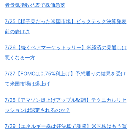
者景気指数発表で株価急落
7/25【様子見だった米国市場】ビックテック決算発表
前の静けさ
7/26【続くベアマーケットラリー】米経済の見通しは
悪くなる一方
7/27【FOMCは0.75%利上げ】予想通りの結果を受け
て米国市場は爆上げ
7/28【アマゾン爆上げアップル堅調】テクニカルリセ
ッションは認定されるのか？
7/29【エネルギー株は好決算で暴騰】米国株はもう買