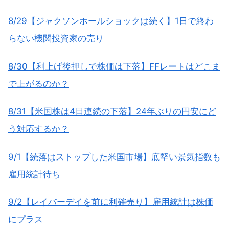
8/29【ジャクソンホールショックは続く】1日で終わ
らない機関投資家の売り
8/30【利上げ後押しで株価は下落】FFレートはどこま
で上がるのか？
8/31【米国株は4日連続の下落】24年ぶりの円安にど
う対応するか？
9/1【続落はストップした米国市場】底堅い景気指数も
雇用統計待ち
9/2【レイバーデイを前に利確売り】雇用統計は株価
にプラス