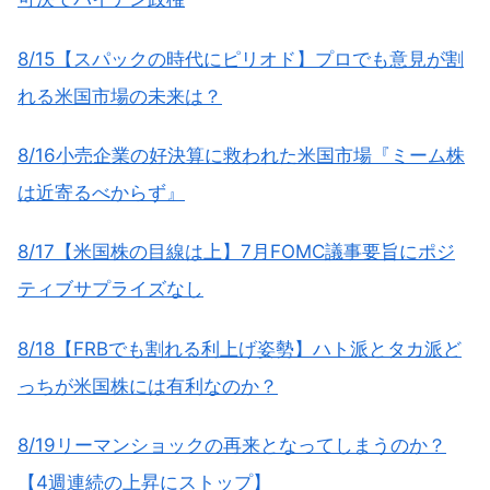
8/15【スパックの時代にピリオド】プロでも意見が割
れる米国市場の未来は？
8/16小売企業の好決算に救われた米国市場『ミーム株
は近寄るべからず』
8/17【米国株の目線は上】7月FOMC議事要旨にポジ
ティブサプライズなし
8/18【FRBでも割れる利上げ姿勢】ハト派とタカ派ど
っちが米国株には有利なのか？
8/19リーマンショックの再来となってしまうのか？
【4週連続の上昇にストップ】