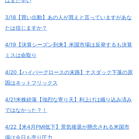
はまだ早い
3/18【買い出動】あの人が買えと言っていますがあな
たは信じますか？
4/19【決算シーズン到来】米国市場は反発するも決算
ミスは命取り
4/20【ハイパーグロースの末路】ナスダック下落の原
因はネットフリックス
4/21米株続落【強烈な寄り天】利上げは織り込み済み
ではなかった？！
4/22【米4月PMI低下】景気後退が懸念される米国市
場は今日も売り圧力