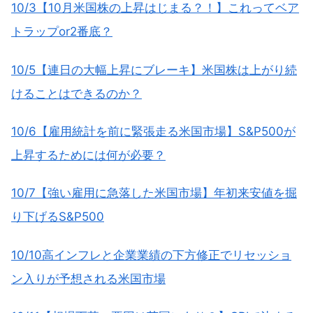
10/3【10月米国株の上昇はじまる？！】これってベア
トラップor2番底？
10/5【連日の大幅上昇にブレーキ】米国株は上がり続
けることはできるのか？
10/6【雇用統計を前に緊張走る米国市場】S&P500が
上昇するためには何が必要？
10/7【強い雇用に急落した米国市場】年初来安値を掘
り下げるS&P500
10/10高インフレと企業業績の下方修正でリセッショ
ン入りが予想される米国市場