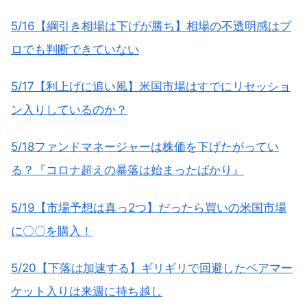
5/16【綱引き相場は下げが勝ち】相場の不透明感はプ
ロでも判断できていない
5/17【利上げに追い風】米国市場はすでにリセッショ
ン入りしているのか？
5/18ファンドマネージャーは株価を下げたがってい
る？『コロナ超えの暴落は始まったばかり』
5/19【市場予想は真っ2つ】だったら買いの米国市場
に〇〇を購入！
5/20【下落は加速する】ギリギリで回避したベアマー
ケット入りは来週に持ち越し