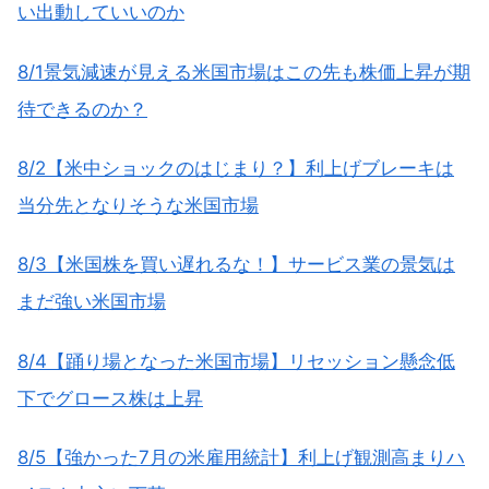
い出動していいのか
8/1景気減速が見える米国市場はこの先も株価上昇が期
待できるのか？
8/2【米中ショックのはじまり？】利上げブレーキは
当分先となりそうな米国市場
8/3【米国株を買い遅れるな！】サービス業の景気は
まだ強い米国市場
8/4【踊り場となった米国市場】リセッション懸念低
下でグロース株は上昇
8/5【強かった7月の米雇用統計】利上げ観測高まりハ