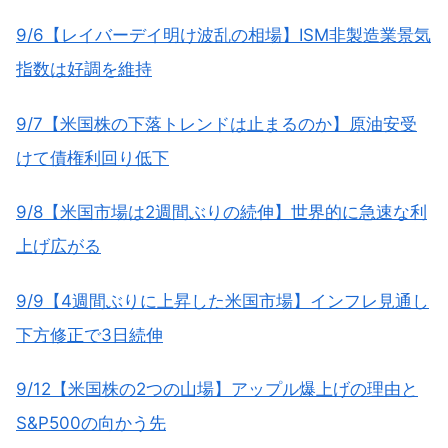
9/6【レイバーデイ明け波乱の相場】ISM非製造業景気
指数は好調を維持
9/7【米国株の下落トレンドは止まるのか】原油安受
けて債権利回り低下
9/8【米国市場は2週間ぶりの続伸】世界的に急速な利
上げ広がる
9/9【4週間ぶりに上昇した米国市場】インフレ見通し
下方修正で3日続伸
9/12【米国株の2つの山場】アップル爆上げの理由と
S&P500の向かう先