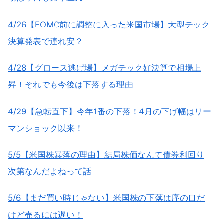
4/26【FOMC前に調整に入った米国市場】大型テック
決算発表で連れ安？
4/28【グロース逃げ場】メガテック好決算で相場上
昇！それでも今後は下落する理由
4/29【急転直下】今年1番の下落！4月の下げ幅はリー
マンショック以来！
5/5【米国株暴落の理由】結局株価なんて債券利回り
次第なんだよねって話
5/6【まだ買い時じゃない】米国株の下落は序の口だ
けど売るには遅い！