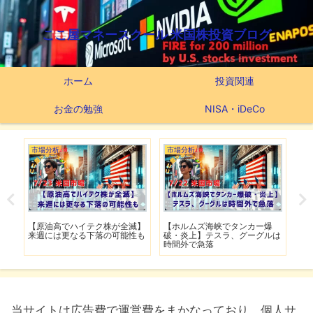
ここ屋マネースクール 米国株投資ブログ
ホーム
投資関連
お金の勉強
NISA・iDeCo
市場分析
市場分析
市
げ】
【原油高でハイテク株が全滅】
【ホルムズ海峡でタンカー爆
【
明暗
来週には更なる下落の可能性も
破・炎上】テスラ、グーグルは
上
時間外で急落
上
当サイトは広告費で運営費をまかなっており、個人サ