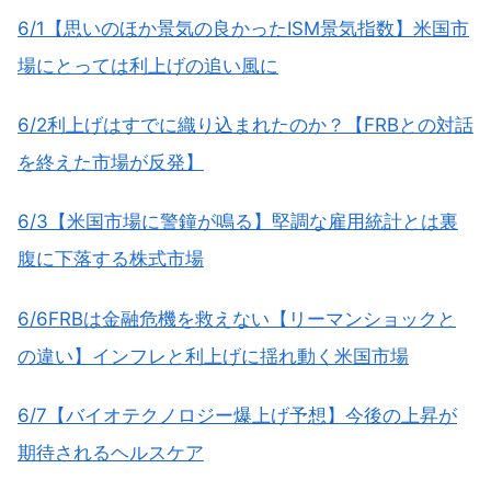
6/1【思いのほか景気の良かったISM景気指数】米国市
場にとっては利上げの追い風に
6/2利上げはすでに織り込まれたのか？【FRBとの対話
を終えた市場が反発】
6/3【米国市場に警鐘が鳴る】堅調な雇用統計とは裏
腹に下落する株式市場
6/6FRBは金融危機を救えない【リーマンショックと
の違い】インフレと利上げに揺れ動く米国市場
6/7【バイオテクノロジー爆上げ予想】今後の上昇が
期待されるヘルスケア