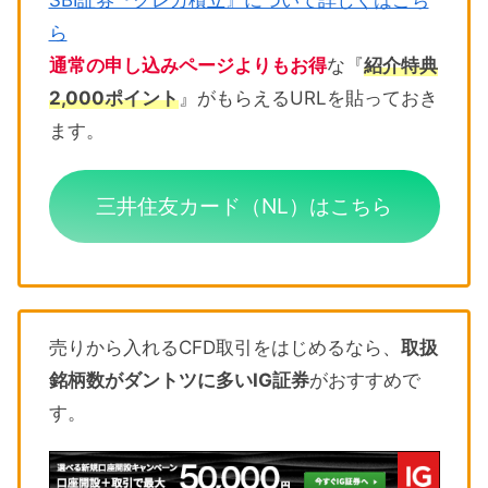
SBI証券『クレカ積立』について詳しくはこち
ら
通常の申し込みページよりもお得
な『
紹介特典
2,000ポイント
』がもらえるURLを貼っておき
ます。
三井住友カード（NL）はこちら
売りから入れるCFD取引をはじめるなら、
取扱
銘柄数がダントツに多いIG証券
がおすすめで
す。