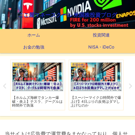
ここ屋マネースクール 米国株投資ブログ
ホーム
投資関連
お金の勉強
NISA・iDeCo
市場分析
市場分析
つ
滅】
【ホルムズ海峡でタンカー爆
【スーパーマイクロ時間外で爆
【
性も
破・炎上】テスラ、グーグルは
上げ】4日ぶりの反発はダマし
つ
時間外で急落
上げなのか
実
当サイトは広告費で運営費をまかなっており、個人サ