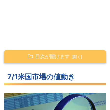
目次が開けます
7/1米国市場の値動き
7/1米国市場の値動き
先週の上昇を帳消しにする米主要3指数
急速に低下した長期金利
恐怖が抜けつつあるVIX
S&P500ヒートマップ