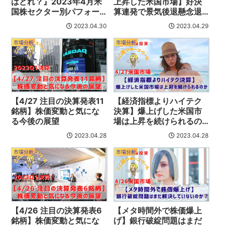
はどれ？』2023年4月米
上昇した米国市場】好決
国株セクター別パフォー
算連発で景気後退懸念退
マンス
く
2023.04.30
2023.04.29
市場分析
市場分析
【4/27 注目の決算発表11
【経済指標よりハイテク
銘柄】株価変動と気にな
決算】爆上げした米国市
る今後の展望
場は上昇を続けられるの
か
2023.04.28
2023.04.28
市場分析
市場分析
【4/26 注目の決算発表6
【メタ時間外で株価爆上
銘柄】株価変動と気にな
げ】銀行破綻問題はまだ