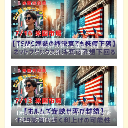
【TSMC増益の神決算でも株価下落】ネッ
トフリックスの決算は予想下回る
【ホルムズ海峡が再び封鎖】FRB高官が近
く利上げの可能性