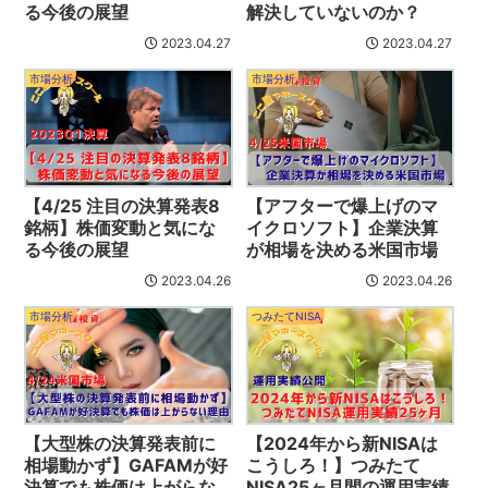
る今後の展望
解決していないのか？
2023.04.27
2023.04.27
市場分析
市場分析
【4/25 注目の決算発表8
【アフターで爆上げのマ
銘柄】株価変動と気にな
イクロソフト】企業決算
る今後の展望
が相場を決める米国市場
2023.04.26
2023.04.26
市場分析
つみたてNISA
【大型株の決算発表前に
【2024年から新NISAは
相場動かず】GAFAMが好
こうしろ！】つみたて
決算でも株価は上がらな
NISA25ヶ月間の運用実績