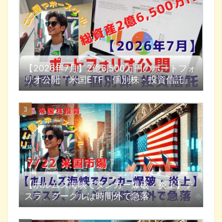
【2026年7月】2億6,500万円のポートフォ
リオ公開『米国ETF・個別株・投資信託』
【ホルムズ海峡でタンカー爆破・炎上】テ
スラ、グーグルは時間外で急落