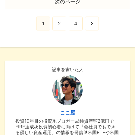
次のページ
次
1
2
4
へ
記事を書いた人
ここ屋
投資10年目の投資系ブロガー💻純資産額2億円で
FIRE達成💰投資初心者に向けて『会社員でもでき
る優しい資産運用』の情報を発信🔰米国ETFや米国