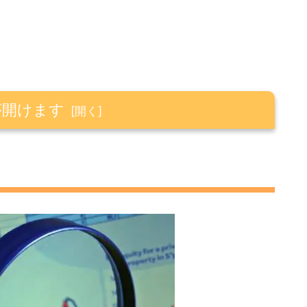
が開けます
3指数