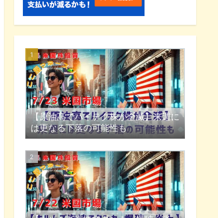
【原油高でハイテク株が全滅】来週に
は更なる下落の可能性も