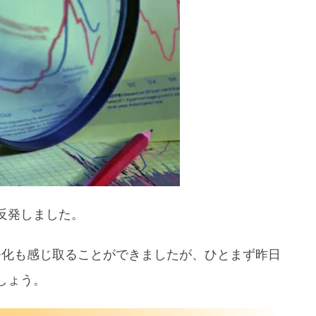
焦点
ピックス
】PPIはインフレ低下の先行指標 まとめ
反発しました。
静化も感じ取ることができましたが、ひとまず昨日
しょう。