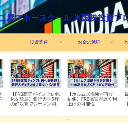
こ屋マネースクール 米国株投資ブ
投資関連
お金の勉強
N
市場分析
市場分析
格
【FRB高官がインフレ鈍
【ホルムズ海峡が再び
ら
化を歓迎】銀行大手5行
封鎖】FRB高官が近く利
の好決算でシーズン開
上げの可能性
幕