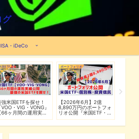
ログ
ISA・iDeCo
米国ETF
ポートフォリオ
市場分析
最強米国ETFを探せ！
【2026年6月】2億
【マイ
『VOO・VIG・VONG』
8,890万円のポートフォ
爆上げ
【66ヶ月間の運用実績
リオ公開『米国ETF・個
マゾン
公開】
別株・投資信託』
れる