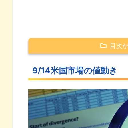
目次
9/14米国市場の値動き
9/14米国市場の値動き
方向感がつかめなかった米主要
いったん動きを止めた長期金利
わずかに反落したVIX
S&P500ヒートマップ
セクター別パフォーマンス