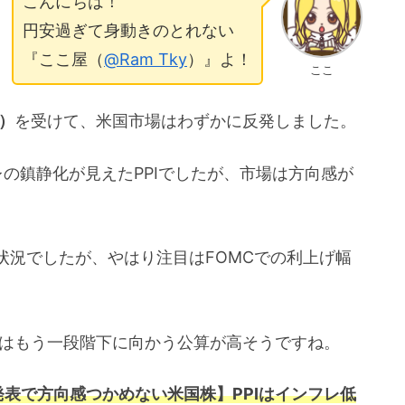
こんにちは！
円安過ぎて身動きのとれない
『ここ屋（
@Ram Tky
）』よ！
ここ
I）
を受けて、米国市場はわずかに反発しました。
レの鎮静化が見えたPPIでしたが、市場は方向感が
状況でしたが、やはり注目はFOMCでの利上げ幅
価はもう一段階下に向かう公算が高そうですね。
I発表で方向感つかめない米国株】PPIはインフレ低