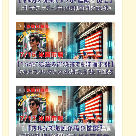
【ホルムズ海峡でタンカー爆破・炎
上】テスラ、グーグルは時間外で急落
【TSMC増益の神決算でも株価下落】
ネットフリックスの決算は予想下回る
【ホルムズ海峡が再び封鎖】FRB高官
が近く利上げの可能性