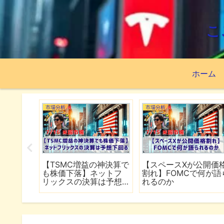
こ
ホーム
市場分析
市場分析
続でイラ
【TSMC増益の神決算で
【スペースXが公開価
は全面
も株価下落】ネットフ
割れ】FOMCで何が語
行
リックスの決算は予想
れるのか
下回る