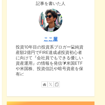
記事を書いた人
ここ屋
投資10年目の投資系ブロガー💻純資
産額2億円でFIRE達成💰投資初心者
に向けて『会社員でもできる優しい
資産運用』の情報を発信🔰米国ETF
や米国株、投資信託や暗号資産を保
有📈