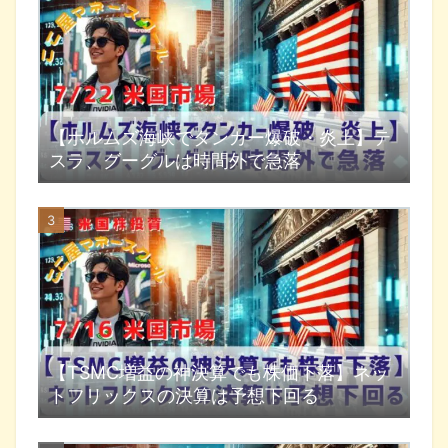
【ホルムズ海峡でタンカー爆破・炎上】テ
スラ、グーグルは時間外で急落
【TSMC増益の神決算でも株価下落】ネッ
トフリックスの決算は予想下回る