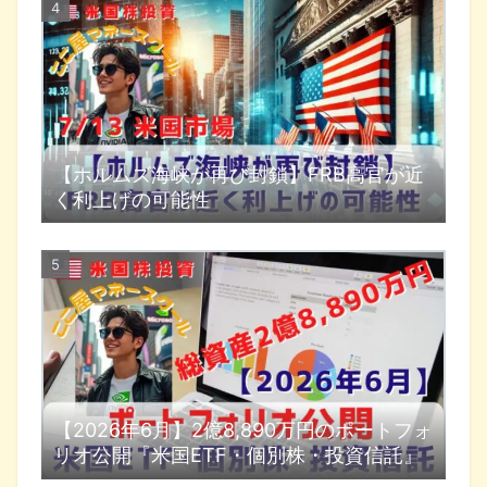
【ホルムズ海峡が再び封鎖】FRB高官が近
く利上げの可能性
【2026年6月】2億8,890万円のポートフォ
リオ公開『米国ETF・個別株・投資信託』