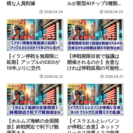
模な人員削減
ルが新型AIチップ2種類を
発表
2026.04.24
2026.04.23
市場分析
市場分析
【イラン停戦を無期限に
【停戦期限目前で協議は
延期】アップルのCEOが
開催されるのか】合意な
15年ぶりに交代
ければ停戦延期の可能性
は低い
2026.04.22
2026.04.21
市場分析
市場分析
【ホルムズ海峡の全面開
【イスラエルとレバノン
放】終戦間近で利下げ観
が停戦に合意】ネットフ
測高まる
リックス決算ミスで急落