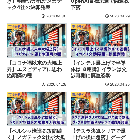
き】明暗分かれたメガテ
OpenAI目標未達で関連株
ック4社の決算発表
下落
2026.04.30
2026.04.29
市場分析
市場分析
【コロナ禍以来の大幅上
【インテル爆上げで半導
昇】エヌビディアに思わ
体は18連騰】イランは交
ぬ頭痛の種
渉再開に慎重姿勢
2026.04.28
2026.04.25
市場分析
市場分析
【ペルシャ湾巡る攻防続
【テスラ決算クリアで爆
く】メガテック2社が大規
上げの後に急落】グーグ