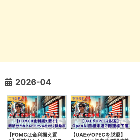
2026-04
市場分析
市場分析
【FOMCは金利据え置
【UAEがOPECを脱退】