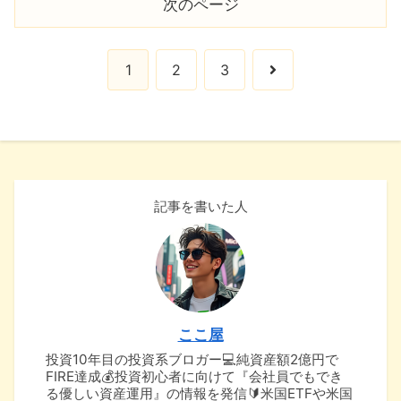
次のページ
次
1
2
3
へ
記事を書いた人
ここ屋
投資10年目の投資系ブロガー💻純資産額2億円で
FIRE達成💰投資初心者に向けて『会社員でもでき
る優しい資産運用』の情報を発信🔰米国ETFや米国