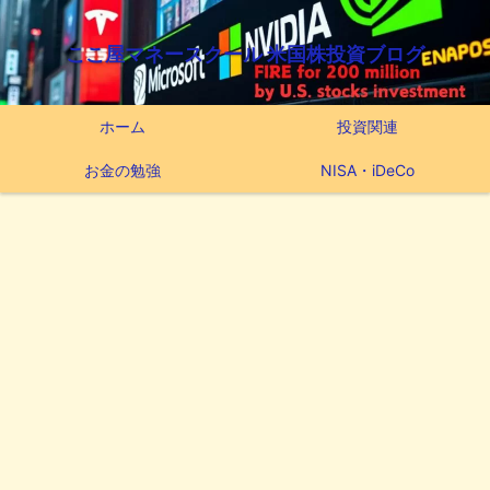
ここ屋マネースクール 米国株投資ブログ
ホーム
投資関連
お金の勉強
NISA・iDeCo