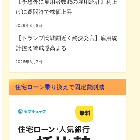
【予想外に雇用者数減の雇用統計】利上
げに疑問符で株価上昇
2026年8月8日
【トランプ氏戦闘近く終決発言】雇用統
計控え警戒感高まる
2026年8月7日
住宅ローン乗り換えで固定費削減