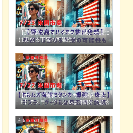
【原油高でハイテク株が全滅】来週に
は更なる下落の可能性も
【ホルムズ海峡でタンカー爆破・炎
上】テスラ、グーグルは時間外で急落