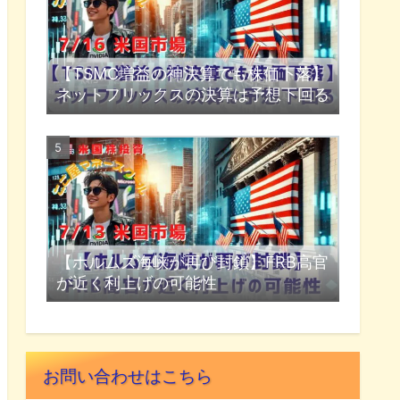
【TSMC増益の神決算でも株価下落】
ネットフリックスの決算は予想下回る
【ホルムズ海峡が再び封鎖】FRB高官
が近く利上げの可能性
お問い合わせはこちら