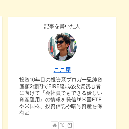
記事を書いた人
ここ屋
投資10年目の投資系ブロガー💻純資
産額2億円でFIRE達成💰投資初心者
に向けて『会社員でもできる優しい
資産運用』の情報を発信🔰米国ETF
や米国株、投資信託や暗号資産を保
有📈