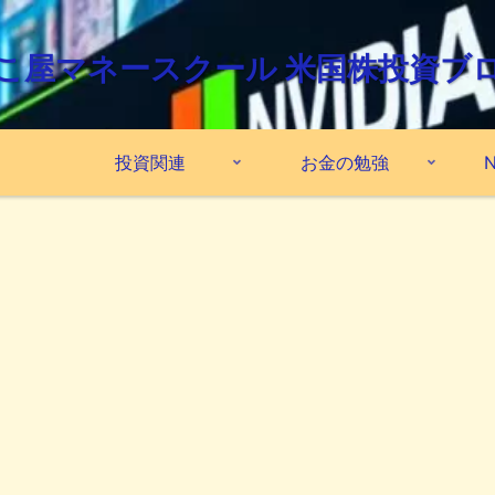
こ屋マネースクール 米国株投資ブ
投資関連
お金の勉強
N