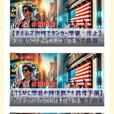
【ホルムズ海峡でタンカー爆破・炎上】テ
スラ、グーグルは時間外で急落
【TSMC増益の神決算でも株価下落】ネッ
トフリックスの決算は予想下回る