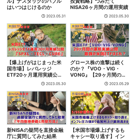
ル】ナスダックのバブル
投資戦略】つみたて
はいつはじけるのか
NISA26ヶ月間の運用実績
2023.05.31
2023.05.30
米国ETF
米国ETF
【爆上げがはじまった米
グロース株の進撃は続く
国市場】レバレッジ
のか？『VOO・VIG・
ETF20ヶ月運用実績公開
VONG』【29ヶ月間の運
『SPXL・TECL・CURE』
用実績公開】
2023.05.30
2023.05.29
新NISA
市場分析
新NISAの疑問を直接金融
【米国市場爆上げするも
庁に質問してみた結果
キャシー取り逃す】イン