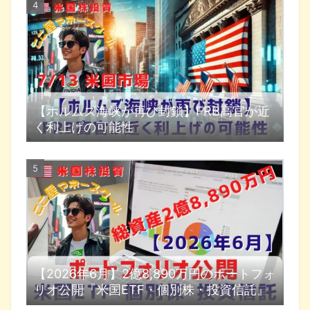
【ホルムズ海峡が再び封鎖】FRB高官が近
く利上げの可能性
【2026年6月】2億8,890万円のポートフォ
リオ公開『米国ETF・個別株・投資信託』