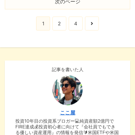
次のページ
次
1
2
4
へ
記事を書いた人
ここ屋
投資10年目の投資系ブロガー💻純資産額2億円で
FIRE達成💰投資初心者に向けて『会社員でもでき
る優しい資産運用』の情報を発信🔰米国ETFや米国