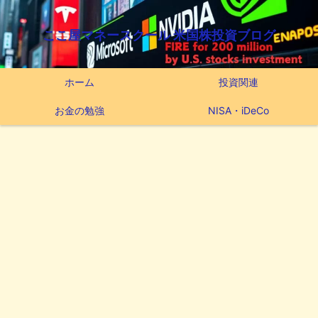
ここ屋マネースクール 米国株投資ブログ
ホーム
投資関連
お金の勉強
NISA・iDeCo