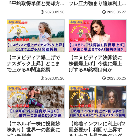
『平均取得単価と売却方
フレ圧力強まり追加利上
法』
げ観測高まる
2023.05.28
2023.05.27
市場分析
市場分析
【エヌビディア爆上げで
【エヌビディア決算後に
ナスダック上昇】どこま
株価爆上げ】今後に爆上
で上がるAI関連銘柄
げするAI銘柄は何か
2023.05.26
2023.05.25
市場分析
市場分析
【エネルギー株に投資妙
【粘着インフレに利上げ2
味あり】世界一の富豪に
回必要か】利回り上昇す
ピンチ到来
るもナス上昇でチグハグ