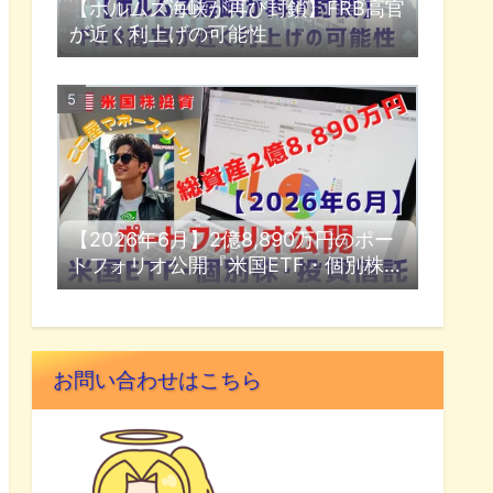
【ホルムズ海峡が再び封鎖】FRB高官
が近く利上げの可能性
【2026年6月】2億8,890万円のポー
トフォリオ公開『米国ETF・個別株・
投資信託』
お問い合わせはこちら