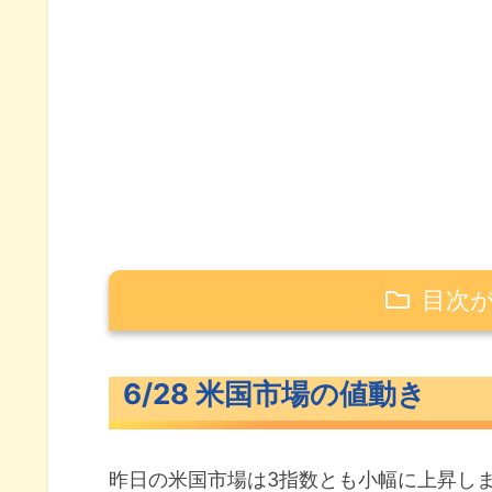
目次
6/28 米国市場の値動き
6/28 米国市場の値動き
米主要3指数の値動き
長期金利（米10年債利回り）
昨日の米国市場は3指数とも小幅に上昇し