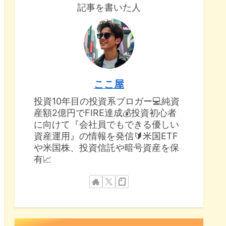
記事を書いた人
ここ屋
投資10年目の投資系ブロガー💻純資
産額2億円でFIRE達成💰投資初心者
に向けて『会社員でもできる優しい
資産運用』の情報を発信🔰米国ETF
や米国株、投資信託や暗号資産を保
有📈