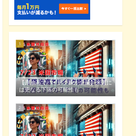
【原油高でハイテク株が全滅】来週に
は更なる下落の可能性も