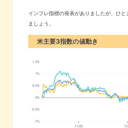
S&P500ヒートマップ
セクター別パフォーマンス
インフレ指標の発表がありましたが、ひと
ましょう。
S&P500チャート分析
米国市場のトピックス
米主要3指数の値動き
インフレ伸び減速みえたPCEデ
FRBストレステスト合格で大手
インフレ期待が低下したミシガ
7月の注目イベントについて
まとめ