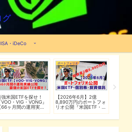
ログ
ISA・iDeCo
米国ETF
ポートフォリオ
市場分析
最強米国ETFを探せ！
【2026年6月】2億
【マイ
『VOO・VIG・VONG』
8,890万円のポートフォ
爆上げ
【66ヶ月間の運用実績
リオ公開『米国ETF・個
マゾン
公開】
別株・投資信託』
れる