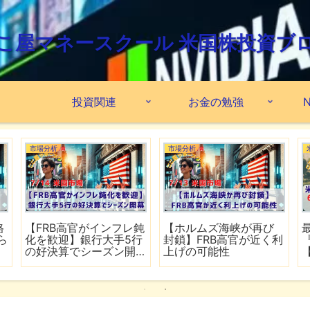
こ屋マネースクール 米国株投資ブ
投資関連
お金の勉強
N
市場分析
市場分析
格
【FRB高官がインフレ鈍
【ホルムズ海峡が再び
ら
化を歓迎】銀行大手5行
封鎖】FRB高官が近く利
の好決算でシーズン開
上げの可能性
幕