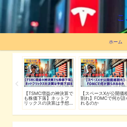
こ
ホーム
市場分析
市場分析
続でイラ
【TSMC増益の神決算で
【スペースXが公開価
は全面
も株価下落】ネットフ
割れ】FOMCで何が語
行
リックスの決算は予想
れるのか
下回る