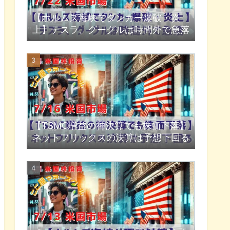
【ホルムズ海峡でタンカー爆破・炎
上】テスラ、グーグルは時間外で急落
【TSMC増益の神決算でも株価下落】
ネットフリックスの決算は予想下回る