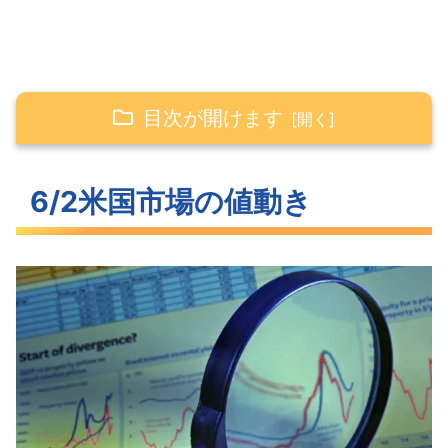
目次が開けます
6/2米国市場の値動き
6/2米国市場の値動き
寄り底となった米国市場
1日中横ばいだった長期金利
ジワジワと下落をはじめたVIX
S&P500ヒートマップ
セクター別パフォーマンス
市場はFRBとの対話が終わったのか
利上げタカ派コメントにも反応しなく