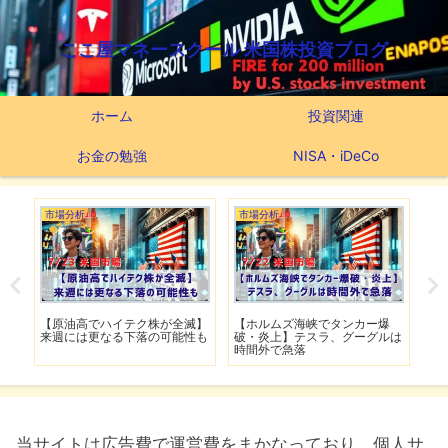
ここ屋マネースクール 米国株投資ブログ
ホーム
投資関連
お金の勉強
NISA・iDeCo
市場分析
市場分析
市
げ】
【原油高でハイテク株が全滅】
【ホルムズ海峡でタンカー爆
【
明暗
来週には更なる下落の可能性も
破・炎上】テスラ、グーグルは
上
時間外で急落
上
当サイトは広告費で運営費をまかなっており、個人サ