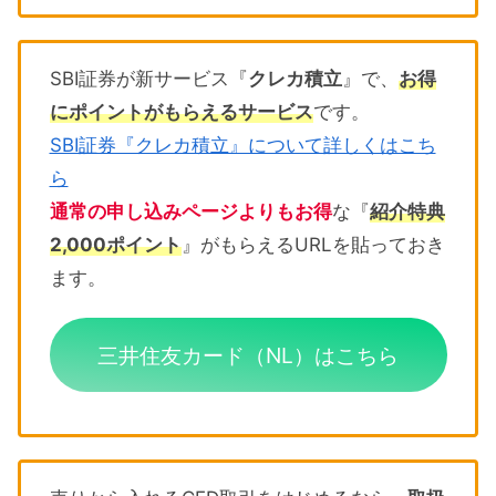
SBI証券が新サービス『
クレカ積立
』で、
お得
にポイントがもらえるサービス
です。
SBI証券『クレカ積立』について詳しくはこち
ら
通常の申し込みページよりもお得
な『
紹介特典
2,000ポイント
』がもらえるURLを貼っておき
ます。
三井住友カード（NL）はこちら