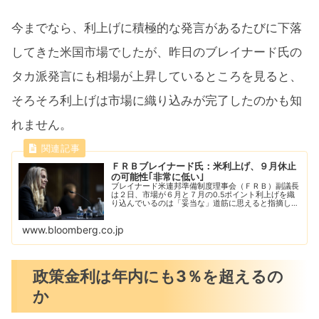
今までなら、利上げに積極的な発言があるたびに下落
してきた米国市場でしたが、昨日のブレイナード氏の
タカ派発言にも相場が上昇しているところを見ると、
そろそろ利上げは市場に織り込みが完了したのかも知
れません。
ＦＲＢブレイナード氏：米利上げ、９月休止
の可能性｢非常に低い｣
ブレイナード米連邦準備制度理事会（ＦＲＢ）副議長
は２日、市場が６月と７月の0.5ポイント利上げを織
り込んでいるのは「妥当な」道筋に思えると指摘し
た。その上で、９月に利上げを休止する可能性は非常
に低いとの考えを示した。
www.bloomberg.co.jp
政策金利は年内にも3％を超えるの
か