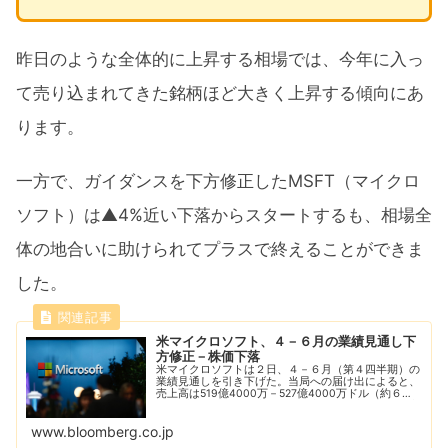
昨日のような全体的に上昇する相場では、今年に入っ
て売り込まれてきた銘柄ほど大きく上昇する傾向にあ
ります。
一方で、ガイダンスを下方修正したMSFT（マイクロ
ソフト）は▲4%近い下落からスタートするも、相場全
体の地合いに助けられてプラスで終えることができま
した。
米マイクロソフト、４－６月の業績見通し下
方修正－株価下落
米マイクロソフトは２日、４－６月（第４四半期）の
業績見通しを引き下げた。当局への届け出によると、
売上高は519億4000万－527億4000万ドル（約６兆
7400億－６兆8400億円）を見込む。従来予想は最大
532億ドルだった。ドル高による...
www.bloomberg.co.jp