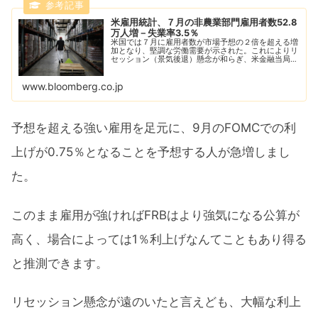
米雇用統計、７月の非農業部門雇用者数52.8
万人増－失業率3.5％
米国では７月に雇用者数が市場予想の２倍を超える増
加となり、堅調な労働需要が示された。これによりリ
セッション（景気後退）懸念が和らぎ、米金融当局は
インフレ抑制に向け積極的な利上げを続けるとみられ
る。
www.bloomberg.co.jp
予想を超える強い雇用を足元に、9月のFOMCでの利
上げが0.75％となることを予想する人が急増しまし
た。
このまま雇用が強ければFRBはより強気になる公算が
高く、場合によっては1％利上げなんてこともあり得る
と推測できます。
リセッション懸念が遠のいたと言えども、大幅な利上