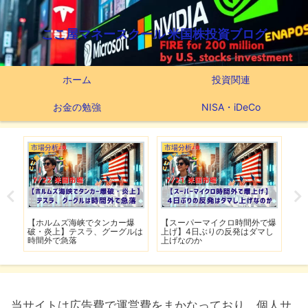
ここ屋マネースクール 米国株投資ブログ
ホーム
投資関連
お金の勉強
NISA・iDeCo
場分析
市場分析
つみたてNISA
ホルムズ海峡でタンカー爆
【スーパーマイクロ時間外で爆
【新NISAの
・炎上】テスラ、グーグルは
上げ】4日ぶりの反発はダマし
つみたてNIS
間外で急落
上げなのか
実績
当サイトは広告費で運営費をまかなっており、個人サ