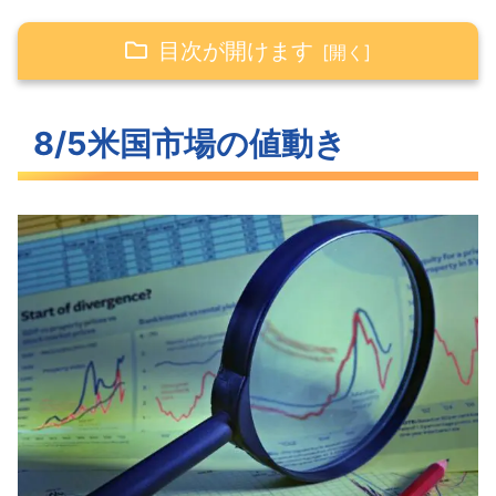
目次が開けます
8/5米国市場の値動き
8/5米国市場の値動き
利上げ観測により下落したハイテク株
急激に上昇した長期金利
なぜか低下したVIX
S&P500ヒートマップ
セクター別パフォーマンス
米国市場に影響がありそうなトピック
ス
今週の注目決算
昨日発表された注目の決算