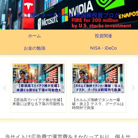
ここ屋マネースクール 米国株投資ブログ
ホーム
投資関連
お金の勉強
NISA・iDeCo
市場分析
つみたてNISA
市
爆
【スーパーマイクロ時間外で爆
【新NISAの投資先はこれだ】
【
ルは
上げ】4日ぶりの反発はダマし
つみたてNISA63ヶ月間の運用
撃
上げなのか
実績
移
当サイトは広告費で運営費をまかなっており、個人サ