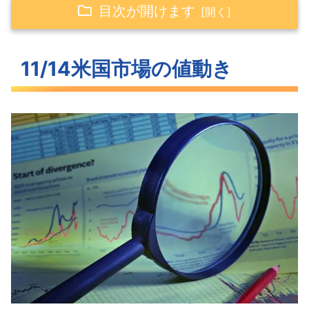
目次が開けます
11/14米国市場の値動き
11/14米国市場の値動き
反落した米主要3指数
わずかに上昇した長期金利
反発したVIX
S&P500ヒートマップ
セクター別パフォーマンス
12月には下落トレンドを抜ける
S&P500
米国市場のトピックス
米中の緊張緩和は株価にポジティブ