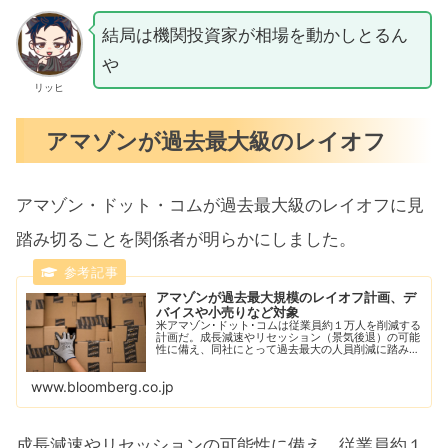
結局は機関投資家が相場を動かしとるん
や
リッヒ
アマゾンが過去最大級のレイオフ
アマゾン・ドット・コムが過去最大級のレイオフに見
踏み切ることを関係者が明らかにしました。
アマゾンが過去最大規模のレイオフ計画、デ
バイスや小売りなど対象
米アマゾン･ドット･コムは従業員約１万人を削減する
計画だ。成長減速やリセッション（景気後退）の可能
性に備え、同社にとって過去最大の人員削減に踏み切
る。
www.bloomberg.co.jp
成長減速やリセッションの可能性に備え、従業員約１