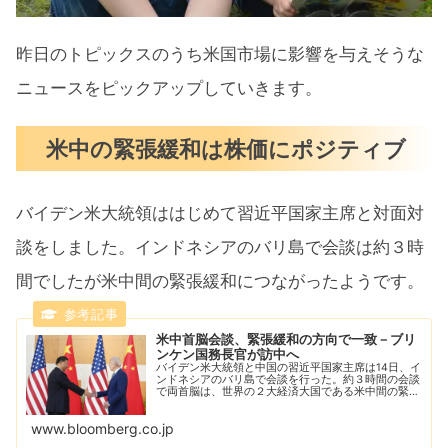
昨日のトピックスのうち米国市場に影響を与えそうな
ニュースをピックアップしていきます。
米中の緊張緩和は株価にポジティブ
バイデン米大統領ははじめて習近平国家主席と対面対
談をしました。インドネシアのバリ島で会談は約３時
間でしたが米中間の緊張緩和につながったようです。
米中首脳会談、緊張緩和の方向で一致－ブリ
ンケン国務長官が訪中へ
バイデン米大統領と中国の習近平国家主席は14日、イ
ンドネシアのバリ島で会談を行った。約３時間の会談
で両首脳は、世界の２大経済大国である米中間の緊張
緩和を呼び掛けた。バイデン氏の大統領就任以来、両
者の対面会談は初めて。
www.bloomberg.co.jp