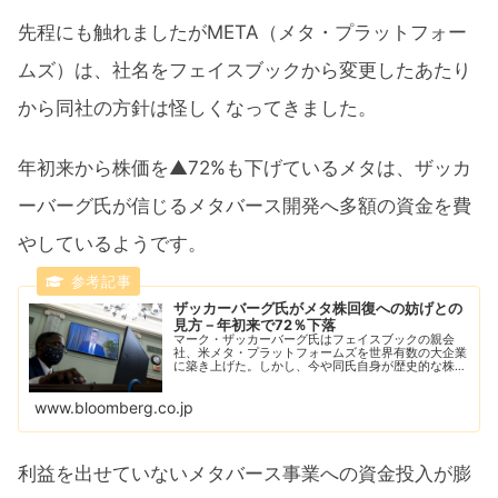
先程にも触れましたがMETA（メタ・プラットフォー
ムズ）は、社名をフェイスブックから変更したあたり
から同社の方針は怪しくなってきました。
年初来から株価を▲72%も下げているメタは、ザッカ
ーバーグ氏が信じるメタバース開発へ多額の資金を費
やしているようです。
ザッカーバーグ氏がメタ株回復への妨げとの
見方－年初来で72％下落
マーク・ザッカーバーグ氏はフェイスブックの親会
社、米メタ・プラットフォームズを世界有数の大企業
に築き上げた。しかし、今や同氏自身が歴史的な株価
急落からの回復の障害になっていると、一部の投資家
はみている。
www.bloomberg.co.jp
利益を出せていないメタバース事業への資金投入が膨