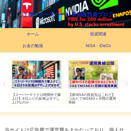
ここ屋マネースクール 米国株投資ブログ
ホーム
投資関連
お金の勉強
NISA・iDeCo
市場分析
つみたてNISA
市
爆
【スーパーマイクロ時間外で爆
【新NISAの投資先はこれだ】
【
ルは
上げ】4日ぶりの反発はダマし
つみたてNISA63ヶ月間の運用
撃
上げなのか
実績
移
当サイトは広告費で運営費をまかなっており、個人サ