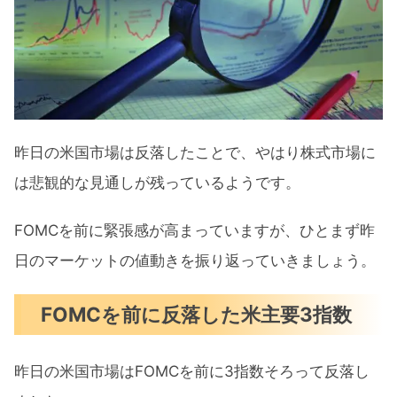
米国市場に影響がありそうなトピック
ス
10月の為替介入は６兆3499億円
昨日発表された注目決算
昨日の米国市場は反落したことで、やはり株式市場に
今週の注目決算
は悲観的な見通しが残っているようです。
【米国株の買い時到来！】S&P500は上昇ト
レンドに転換か まとめ
FOMCを前に緊張感が高まっていますが、ひとまず昨
日のマーケットの値動きを振り返っていきましょう。
FOMCを前に反落した米主要3指数
昨日の米国市場はFOMCを前に3指数そろって反落し