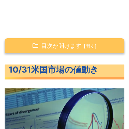
目次が開けます
10/31米国市場の値動き
10/31米国市場の値動き
FOMCを前に反落した米主要3指数
再び4%を超えてきた長期金利
週明けに跳ね上がったVIX
S&P500ヒートマップ
セクター別パフォーマンス
上昇シグナルが出ているS&P500