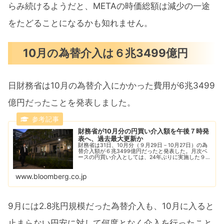
らみ続けるようだと、METAの時価総額は減少の一途
をたどることになるかも知れません。
10月の為替介入は６兆3499億円
日財務省は10月の為替介入にかかった費用が6兆3499
億円だったことを発表しました。
財務省が10月分の円買い介入額を午後７時発
表へ、過去最大更新か
財務省は31日、10月分（９月29日－10月27日）の為
替介入額が６兆3499億円だったと発表した。月次ベ
ースの円買い介入としては、24年ぶりに実施した９
月の２兆8382億円を超えて過去最大。円安の流れに
歯止めがかからない中、通貨当局は過度...
www.bloomberg.co.jp
9月には2.8兆円規模だった為替介入も、10月に入ると
止まらない円安に対して何度となく介入を行ったこと