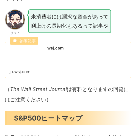
米消費者には潤沢な資金があって
利上げの長期化もあるって記事や
リッヒ
wsj.com
jp.wsj.com
（
The Wall Street Journal
は有料となりますの回覧に
はご注意ください）
S&P500ヒートマップ