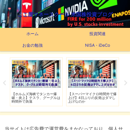
ここ屋マネースクール 米国株投資ブログ
ホーム
投資関連
お金の勉強
NISA・iDeCo
市場分析
つみたてNISA
市場
【スーパーマイクロ時間外で爆
【新NISAの投資先はこれだ】
【米
は
上げ】4日ぶりの反発はダマし
つみたてNISA63ヶ月間の運用
撃】
上げなのか
実績
移行
当サイトは広告費で運営費をまかなっており、個人サ