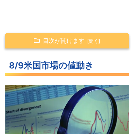
目次が開けます
8/9米国市場の値動き
8/9米国市場の値動き
ナスダックを中心に下落した米主要3指
数
少しだけ上昇した長期金利
大きく上昇することがなかったVIX
S&P500ヒートマップ
セクター別パフォーマンス