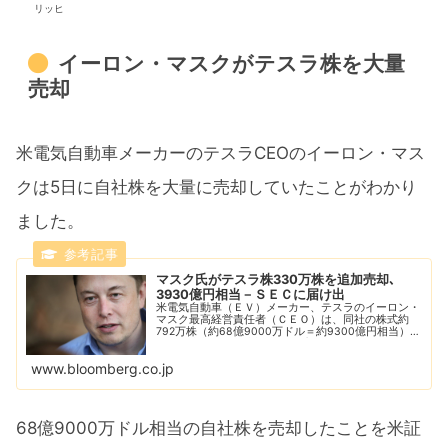
リッヒ
イーロン・マスクがテスラ株を大量
売却
米電気自動車メーカーのテスラCEOのイーロン・マス
クは5日に自社株を大量に売却していたことがわかり
ました。
マスク氏がテスラ株330万株を追加売却､
3930億円相当－ＳＥＣに届け出
米電気自動車（ＥＶ）メーカー、テスラのイーロン・
マスク最高経営責任者（ＣＥＯ）は、同社の株式約
792万株（約68億9000万ドル＝約9300億円相当）を
５日に売却した。米証券取引委員会（ＳＥＣ）への９
日の６件の届け出で明らかにした。
www.bloomberg.co.jp
68億9000万ドル相当の自社株を売却したことを米証