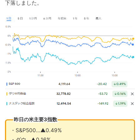
下落しました。
昨日の米主要3指数
・S&P500…▲0.49%
・ダウ…▲0.16%