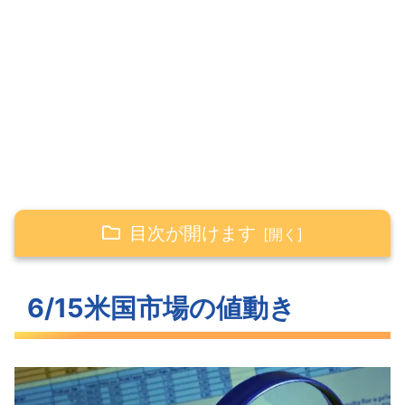
目次が開けます
6/15米国市場の値動き
6/15米国市場の値動き
利上げを織り込んだ米国市場は大きく
上昇
一旦は落ち着いた長期金利