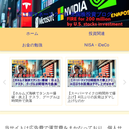
ここ屋マネースクール 米国株投資ブログ
ホーム
投資関連
お金の勉強
NISA・iDeCo
市場分析
市場分析
つ
滅】
【ホルムズ海峡でタンカー爆
【スーパーマイクロ時間外で爆
【
性も
破・炎上】テスラ、グーグルは
上げ】4日ぶりの反発はダマし
つ
時間外で急落
上げなのか
実
当サイトは広告費で運営費をまかなっており、個人サ