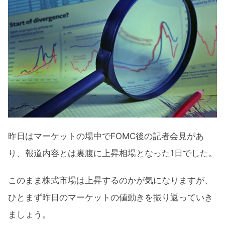
微妙にしか下がらなかったVIX
S&P500ヒートマップ
セクター別パフォーマンス
FOMCは無事に通過したと言えるのか？
6月のFOMCでは急速の利上げを示唆
ブルトラップに注意する必要はあるのか？
インフレは沈静化に向かってはいない
昨日はマーケットの場中でFOMC後の記者会見があ
リセッションはすぐそこまで近付いて
り、報道内容とは裏腹に上昇相場となった1日でした。
いる
このまま株式市場は上昇するのかが気になりますが、
FRBはいつも過少評価している
ひとまず昨日のマーケットの値動きを振り返っていき
ブルトラップ注意【0.75%利上げも織り込
ましょう。