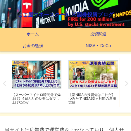
ここ屋マネースクール 米国株投資ブログ
ホーム
投資関連
お金の勉強
NISA・iDeCo
市場分析
つみたてNISA
市
爆
【スーパーマイクロ時間外で爆
【新NISAの投資先はこれだ】
【
ルは
上げ】4日ぶりの反発はダマし
つみたてNISA63ヶ月間の運用
撃
上げなのか
実績
移
当サイトは広告費で運営費をまかなっており、個人サ