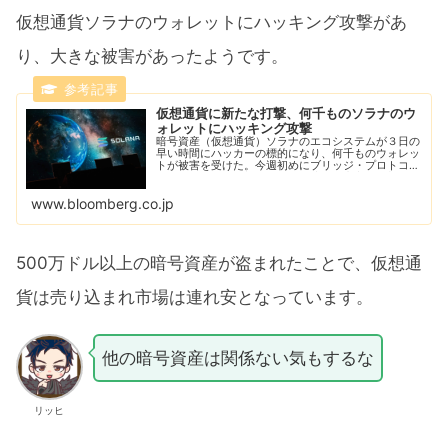
仮想通貨ソラナのウォレットにハッキング攻撃があ
り、大きな被害があったようです。
仮想通貨に新たな打撃、何千ものソラナのウ
ォレットにハッキング攻撃
暗号資産（仮想通貨）ソラナのエコシステムが３日の
早い時間にハッカーの標的になり、何千ものウォレッ
トが被害を受けた。今週初めにブリッジ・プロトコル
の「ノマド」が攻撃された後、暗号資産市場が新たな
打撃に見舞われた。
www.bloomberg.co.jp
500万ドル以上の暗号資産が盗まれたことで、仮想通
貨は売り込まれ市場は連れ安となっています。
他の暗号資産は関係ない気もするな
リッヒ