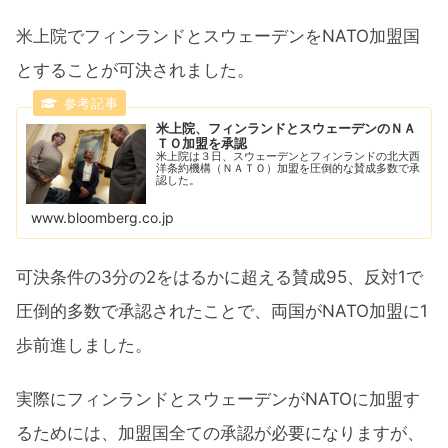
米上院でフィンランドとスウェーデンをNATO加盟国
とすることが可決されました。
米上院、フィンランドとスウェーデンのＮＡ
ＴＯ加盟を承認
米上院は３日、スウェーデンとフィンランドの北大西
洋条約機構（ＮＡＴＯ）加盟を圧倒的な賛成多数で承
認した。
www.bloomberg.co.jp
可決条件の3分の2をはるかに超える賛成95、反対1で
圧倒的多数で承認されたことで、両国がNATO加盟に1
歩前進しました。
実際にフィンランドとスウェーデンがNATOに加盟す
るためには、加盟国全ての承認が必要になりますが、