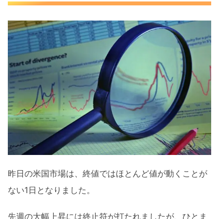
更に水準を下げた長期金利
前日に続き低下したVIX
S&P500ヒートマップ
セクター別パフォーマンス
米国市場に影響がありそうなトピック
ス
今週の注目決算
昨日発表された注目の決算
来週の決算スケジュール
昨日の米国市場は、終値ではほとんど値が動くことが
【踊り場となった米国市場】リセッション懸
ない1日となりました。
念低下でグロース株は上昇 まとめ
先週の大幅上昇には終止符が打たれましたが、ひとま