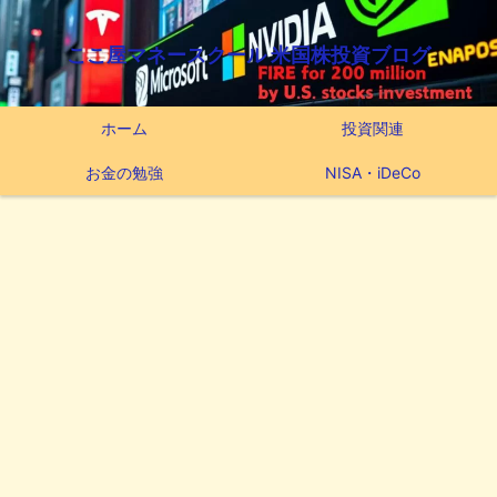
ここ屋マネースクール 米国株投資ブログ
ホーム
投資関連
お金の勉強
NISA・iDeCo