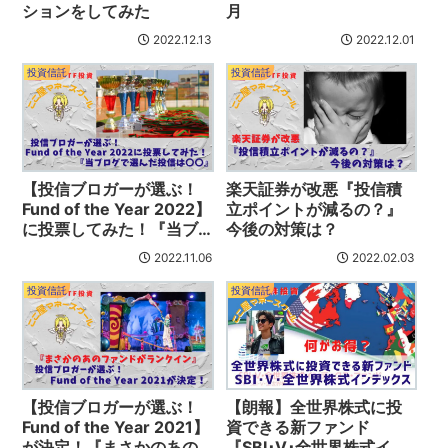
ションをしてみた
月
2022.12.13
2022.12.01
投資信託
投資信託
【投信ブロガーが選ぶ！
楽天証券が改悪『投信積
Fund of the Year 2022】
立ポイントが減るの？』
に投票してみた！『当ブ
今後の対策は？
ログで選んだ投信は〇
2022.11.06
2022.02.03
〇』
投資信託
投資信託
【投信ブロガーが選ぶ！
【朗報】全世界株式に投
Fund of the Year 2021】
資できる新ファンド
が決定！『まさかのあの
『SBI･V･全世界株式イン