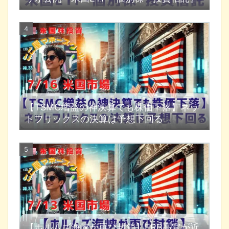
【TSMC増益の神決算でも株価下落】ネッ
トフリックスの決算は予想下回る
【ホルムズ海峡が再び封鎖】FRB高官が近