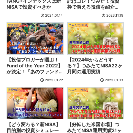
FANG+インデックスは新
託はコレ！つみたて投資
NISAで投資すべきか
枠で買える投信を紹介
【厳選12銘柄】
2024.01.14
2023.11.19
投資信託
つみたてNISA
【投信ブロガーが選ぶ！
【2024年からどうす
Fund of the Year 2022】
る？】つみたてNISA22ヶ
が決定！『あのファンド
月間の運用実績
が人気の理由』
2023.01.22
2023.01.03
投資信託
つみたてNISA
【どう変わる？新NISA】
【好転した米国市場】つ
目的別の投資シミュレー
みたてNISA運用実績21ヶ