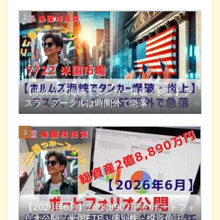
【ホルムズ海峡でタンカー爆破・炎上】テ
スラ、グーグルは時間外で急落
【2026年6月】2億8,890万円のポートフォ
リオ公開『米国ETF・個別株・投資信託』