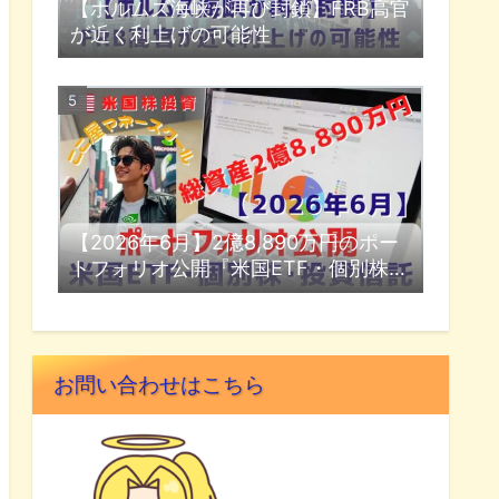
【ホルムズ海峡が再び封鎖】FRB高官
が近く利上げの可能性
【2026年6月】2億8,890万円のポー
トフォリオ公開『米国ETF・個別株・
投資信託』
お問い合わせはこちら