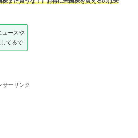
国株まだ買うな！】お得に米国株を買えるのは来
。
ニュースや
説してるで
ンサーリンク