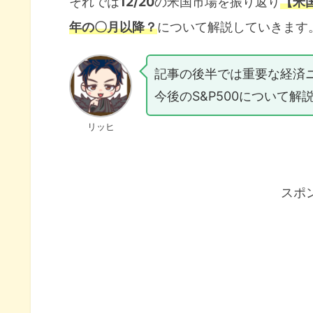
それでは
12/20
の米国市場を振り返り
【米
年の〇月以降？
について解説していきます
記事の後半では重要な経済
今後のS&P500について解
リッヒ
スポ