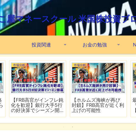
こ屋マネースクール 米国株投資ブ
投資関連
お金の勉強
N
市場分析
市場分析
格
【FRB高官がインフレ鈍
【ホルムズ海峡が再び
ら
化を歓迎】銀行大手5行
封鎖】FRB高官が近く利
の好決算でシーズン開
上げの可能性
幕