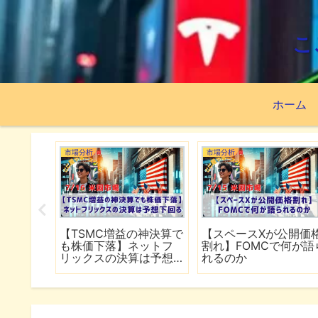
こ
ホーム
市場分析
市場分析
続でイラ
【TSMC増益の神決算で
【スペースXが公開価
は全面
も株価下落】ネットフ
割れ】FOMCで何が語
行
リックスの決算は予想
れるのか
下回る