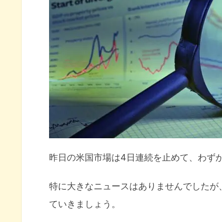
まだ何も安心できないS&P500
米国市場のトピックス
日銀によるYCC経済政策が変更
ゼロ金利政策が終わることで日
米国株はまだ買うな！
米リセッション確率70%
今月の注目イベントについて
昨日の米国市場は4日連続を止めて、わず
まとめ
特に大きなニュースはありませんでしたが
ていきましょう。