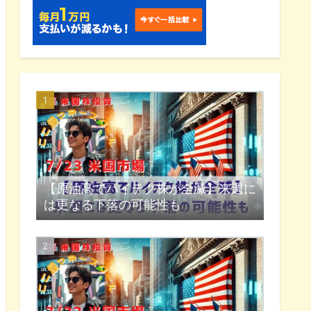
【原油高でハイテク株が全滅】来週に
は更なる下落の可能性も