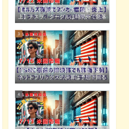
【ホルムズ海峡でタンカー爆破・炎
上】テスラ、グーグルは時間外で急落
【TSMC増益の神決算でも株価下落】
ネットフリックスの決算は予想下回る