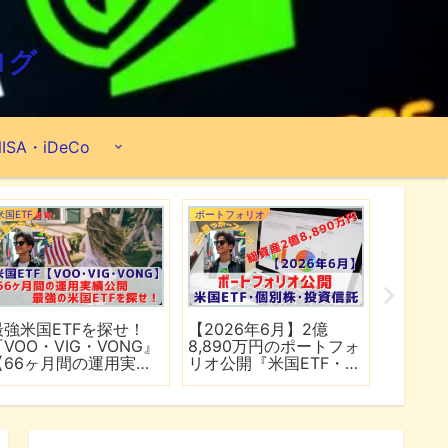
ログ
ISA・iDeCo
米国ETF
ポートフォリオ
市場分析
最強米国ETFを探せ！
【2026年6月】2億
【マイ
『VOO・VIG・VONG』
8,890万円のポートフォ
爆上げ
【66ヶ月間の運用実績
リオ公開『米国ETF・個
マゾン
公開】
別株・投資信託』
れる