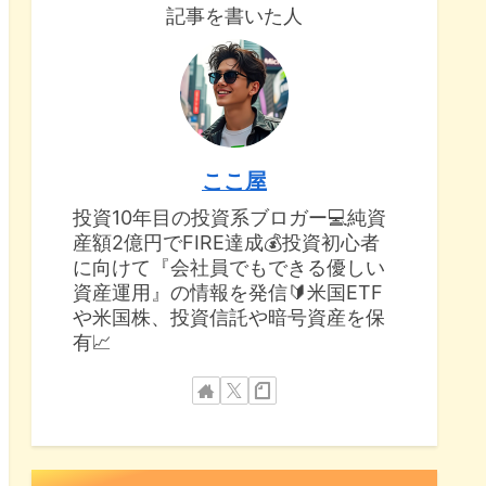
記事を書いた人
ここ屋
投資10年目の投資系ブロガー💻純資
産額2億円でFIRE達成💰投資初心者
に向けて『会社員でもできる優しい
資産運用』の情報を発信🔰米国ETF
や米国株、投資信託や暗号資産を保
有📈