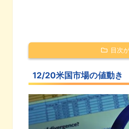
目次
12/20米国市場の値動き
12/20米国市場の値動き
下落を止めた米主要3指数
急騰した長期金利
さらに低下したVIX
S&P500ヒートマップ
セクター別パフォーマンス