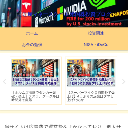
ここ屋マネースクール 米国株投資ブログ
ホーム
投資関連
お金の勉強
NISA・iDeCo
市場分析
市場分析
つ
滅】
【ホルムズ海峡でタンカー爆
【スーパーマイクロ時間外で爆
【
性も
破・炎上】テスラ、グーグルは
上げ】4日ぶりの反発はダマし
つ
時間外で急落
上げなのか
実
当サイトは広告費で運営費をまかなっており、個人サ