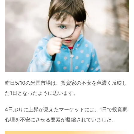
トマップ
利確と買い戻しが見えるセクター別パ
フォーマンス
【米国市場の株価1年前に戻る】投資をしな
かった方が良かったのか？
投資経験を積むには重要な1年だった
多くの失敗が今後の投資に活かせる財
産となった
昨日5/10の米国市場は、投資家の不安を色濃く反映し
少しずつでも機動力をアップさせる経
た1日となったように思います。
験を積んでいる
4日ぶりに上昇が見えたマーケットには、1日で投資家
今後、同様な場面では投資経験が生き
心理を不安にさせる要素が凝縮されていました。
る