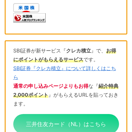
SBI証券が新サービス『
クレカ積立
』で、
お得
にポイントがもらえるサービス
です。
SBI証券『クレカ積立』について詳しくはこち
ら
通常の申し込みページよりもお得
な『
紹介特典
2,000ポイント
』がもらえるURLを貼っておき
ます。
三井住友カード（NL）はこちら