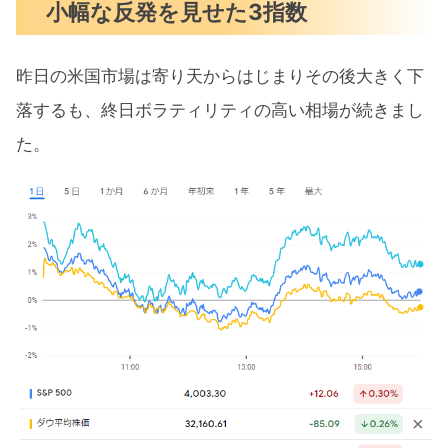
【米国市場の株価1年前に戻る】投資をしな
小幅な反発を見せた3指数
かった方が良かったのか？まとめ
昨日の米国市場は寄り天からはじまりその後大きく下
落するも、終日ボラティリティの高い相場が続きまし
た。