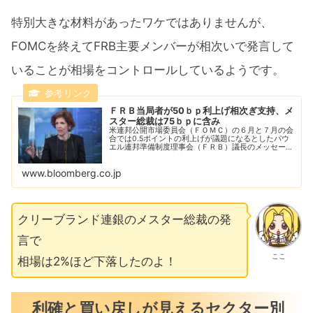
特別大きな材料があったワケではありませんが、
FOMCを終えてFRB主要メンバーが相次いで発言して
いることが相場をコントロールしているようです。
ＦＲＢ当局者が50ｂｐ利上げ相次ぎ支持、メ
スター総裁は75ｂｐに含み
米連邦公開市場委員会（ＦＯＭＣ）の６月と７月の会
合では0.5ポイントの利上げが議題になるとしたパウ
エル連邦準備制度理事会（ＦＲＢ）議長のメッセージ
を、複数のＦＲＢ高官が支持した。ただ年末にかけ
て、より大幅な動きが正当化される可能性も残る。
www.bloomberg.co.jp
クリーブランド連銀のメスター総裁の発
言で
ここ
相場は2%ほど下落したのよ！
利確と買い戻しが見えるセクター別