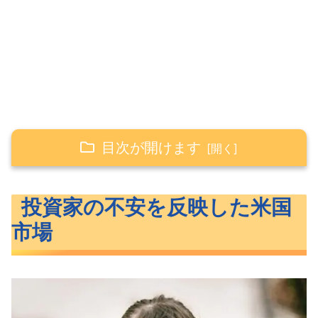
目次が開けます
投資家の不安を反映した米国市場
投資家の不安を反映した米国
小幅な反発を見せた3指数
市場
3%を切ってきた米10年債利回り
依然として高止まりする恐怖指数
小幅な巻き返しが見えたS&P500のヒー