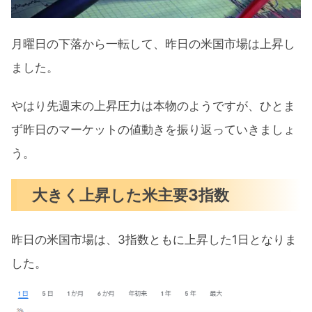
アップルが米産半導体へシフト
上院は民主党が勝利、下院は共和党が
月曜日の下落から一転して、昨日の米国市場は上昇し
リーチ
ました。
トランプ氏が2024年大統領選に正式出
馬
やはり先週末の上昇圧力は本物のようですが、ひとま
ず昨日のマーケットの値動きを振り返っていきましょ
まとめ
う。
大きく上昇した米主要3指数
昨日の米国市場は、3指数ともに上昇した1日となりま
した。