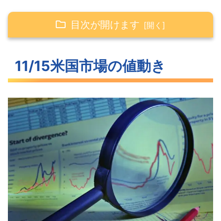
目次が開けます
11/15米国市場の値動き
11/15米国市場の値動き
大きく上昇した米主要3指数
再び低下に舵を切った長期金利
わずかに上昇したVIX
S&P500ヒートマップ
セクター別パフォーマンス
200日移動平均線が見えてきたS&P500
米国市場のトピックス
PPIは予想を下回りインフレ緩和へ