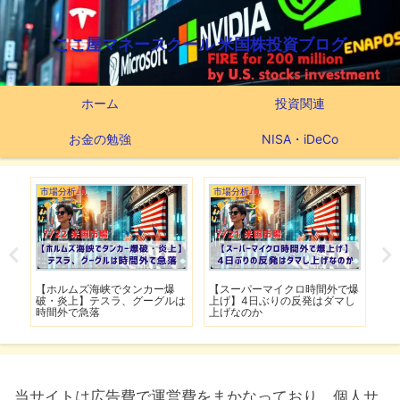
ここ屋マネースクール 米国株投資ブログ
ホーム
投資関連
お金の勉強
NISA・iDeCo
つみたてNISA
市場分析
時間外で爆
【新NISAの投資先はこれだ】
【米軍が7夜連続でイラン攻
発はダマし
つみたてNISA63ヶ月間の運用
撃】イランは全面的攻勢作戦に
実績
移行
当サイトは広告費で運営費をまかなっており、個人サ