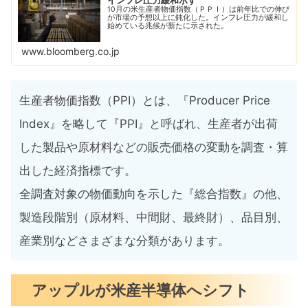
インフレ圧力緩和示す
10月の米生産者物価指数（ＰＰＩ）は前年比での伸び
が市場の予想以上に鈍化した。インフレ圧力が緩和し
始めている兆候が新たに示された。
www.bloomberg.co.jp
生産者物価指数（PPI）とは、『Producer Price
Index』を略して『PPI』と呼ばれ、生産者が出荷
した製品や原材料などの販売価格の変動を調査・算
出した経済指標です。
全調査対象の物価動向を示した『総合指数』の他、
製造段階別（原材料、中間財、最終財）、品目別、
産業別などさまざまな分類があります。
アップルが米産半導体へシフト