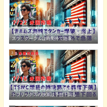
【ホルムズ海峡でタンカー爆破・炎上】テ
スラ、グーグルは時間外で急落
【TSMC増益の神決算でも株価下落】ネッ
トフリックスの決算は予想下回る