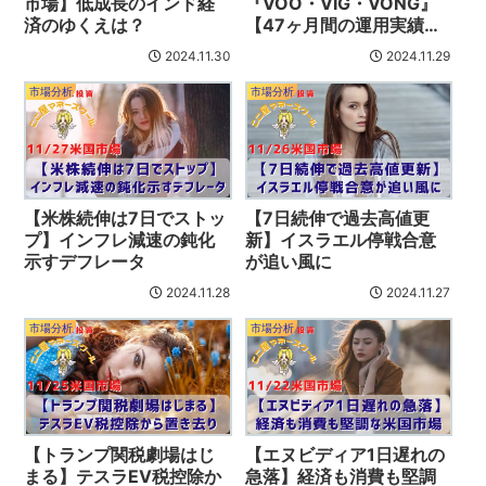
市場】低成長のインド経
『VOO・VIG・VONG』
済のゆくえは？
【47ヶ月間の運用実績公
開】
2024.11.30
2024.11.29
市場分析
市場分析
【米株続伸は7日でストッ
【7日続伸で過去高値更
プ】インフレ減速の鈍化
新】イスラエル停戦合意
示すデフレータ
が追い風に
2024.11.28
2024.11.27
市場分析
市場分析
【トランプ関税劇場はじ
【エヌビディア1日遅れの
まる】テスラEV税控除か
急落】経済も消費も堅調