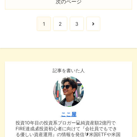
次のページ
次
1
2
3
へ
記事を書いた人
ここ屋
投資10年目の投資系ブロガー💻純資産額2億円で
FIRE達成💰投資初心者に向けて『会社員でもでき
る優しい資産運用』の情報を発信🔰米国ETFや米国