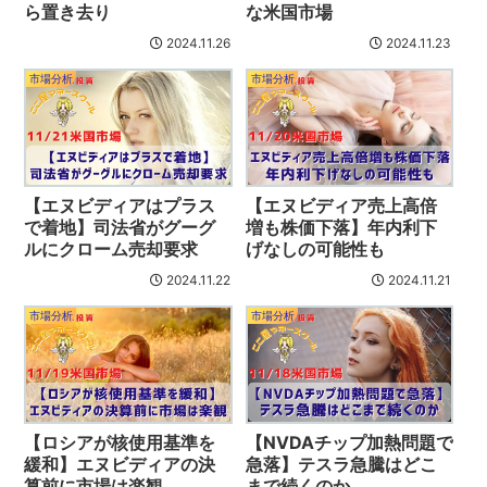
ら置き去り
な米国市場
2024.11.26
2024.11.23
市場分析
市場分析
【エヌビディアはプラス
【エヌビディア売上高倍
で着地】司法省がグーグ
増も株価下落】年内利下
ルにクローム売却要求
げなしの可能性も
2024.11.22
2024.11.21
市場分析
市場分析
【ロシアが核使用基準を
【NVDAチップ加熱問題で
緩和】エヌビディアの決
急落】テスラ急騰はどこ
算前に市場は楽観
まで続くのか