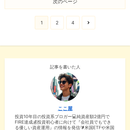
次のページ
次
1
2
4
へ
記事を書いた人
ここ屋
投資10年目の投資系ブロガー💻純資産額2億円で
FIRE達成💰投資初心者に向けて『会社員でもでき
る優しい資産運用』の情報を発信🔰米国ETFや米国