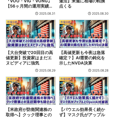
『VOO・VIG・VONG』
違法】来週に相場の転換
【56ヶ月間の運用実績公
点くる
開】
2025.08.31
2025.08.30
市場分析
市場分析
【大台突破で20回目の高
【高値更新も今夜は急落
値更新】投資家はまだエ
確定？】AI需要の鈍化を
ヌビディアに強気
示したNVDA決算
2025.08.29
2025.08.28
市場分析
市場分析
【米政府が防衛関連株の
【パウエル効果長く続か
取得へ】クック理事との
ず】マスク氏がアップル