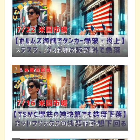
【ホルムズ海峡でタンカー爆破・炎上】テ
スラ、グーグルは時間外で急落
【TSMC増益の神決算でも株価下落】ネッ
トフリックスの決算は予想下回る