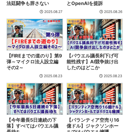
法廷闘争も辞さない
とOpenAIを提訴
2025.08.27
2025.08.26
FIRE
市場分析
【FIREまでの道のり】第9
【パウエル議長利下げ可
弾～マイクロ法人設立編
能性残す】AI競争抜け出
その2～
したのはどこか
2025.08.23
2025.08.23
市場分析
市場分析
【今年最長5日連続の下
【パランティア空売り16
落】すべてはパウエル議
億ドル】ジャクソンホー
長待ち
ルではパウエル擁護