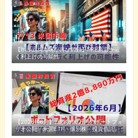
【ホルムズ海峡が再び封鎖】FRB高官が近
く利上げの可能性
【2026年6月】2億8,890万円のポートフォ
リオ公開『米国ETF・個別株・投資信託』