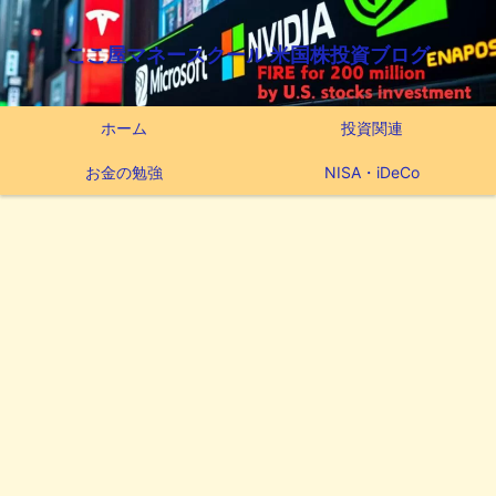
ここ屋マネースクール 米国株投資ブログ
ホーム
投資関連
お金の勉強
NISA・iDeCo