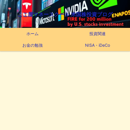
ここ屋マネースクール 米国株投資ブログ
ホーム
投資関連
お金の勉強
NISA・iDeCo