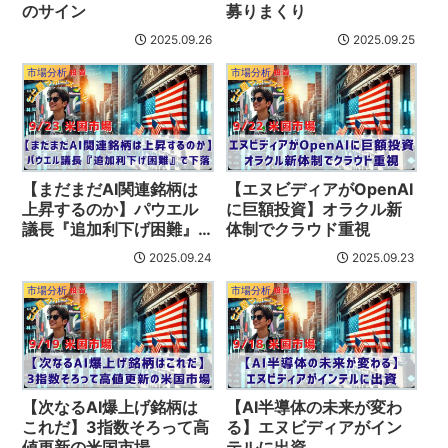
のサイン
募りまくり
2025.09.26
2025.09.25
市場分析
市場分析
【まだまだAI関連銘柄は
【エヌビディアがOpenAI
上昇するのか】パウエル
に巨額投資】オラクル新
議長『追加利下げ困難』
体制でクラウド重視
で下落
2025.09.24
2025.09.23
市場分析
市場分析
【次なるAI爆上げ銘柄は
【AI半導体の未来が変わ
これだ】3指数そろって高
る】エヌビディアがイン
値更新の米国市場
テルに出資