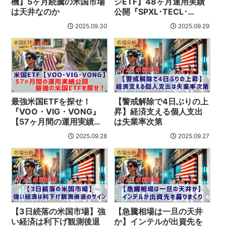
機】5ヶ月続騰の米国市場
ジETF】48ヶ月運用実績
は天井なのか
公開『SPXL･TECL･
TQQQ･SOXL』
2025.09.30
2025.09.29
米国ETF
市場分析
最強米国ETFを探せ！
【警戒解除で4日ぶりの上
『VOO・VIG・VONG』
昇】経済支える個人支出
【57ヶ月間の運用実績公
は失業率次第
開】
2025.09.28
2025.09.27
市場分析
市場分析
【3日続落の米国市場】強
【急騰相場は一旦の天井
い経済は利下げ観測後退
か】インテルが出資先を