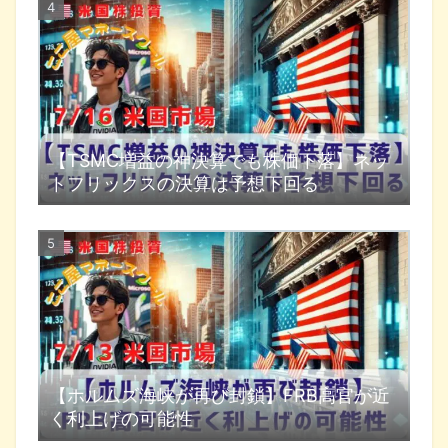
【TSMC増益の神決算でも株価下落】ネッ
トフリックスの決算は予想下回る
【ホルムズ海峡が再び封鎖】FRB高官が近
く利上げの可能性