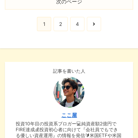
次のページ
次
1
2
4
へ
記事を書いた人
ここ屋
投資10年目の投資系ブロガー💻純資産額2億円で
FIRE達成💰投資初心者に向けて『会社員でもでき
る優しい資産運用』の情報を発信🔰米国ETFや米国