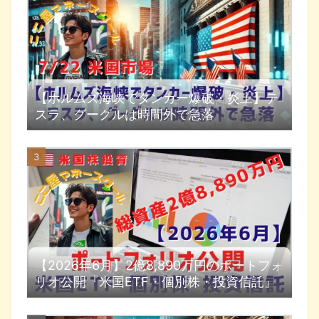
【ホルムズ海峡でタンカー爆破・炎上】テ
スラ、グーグルは時間外で急落
【2026年6月】2億8,890万円のポートフォ
リオ公開『米国ETF・個別株・投資信託』