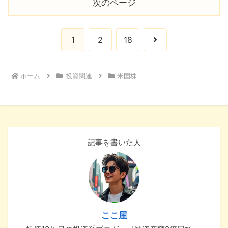
次のページ
次
1
2
18
へ
ホーム
投資関連
米国株
記事を書いた人
ここ屋