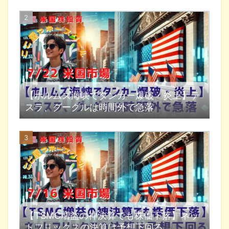
【ホルムズ海峡でタンカー爆破・炎上】テ
スラ、グーグルは時間外で急落
【TSMC増益の神決算でも株価下落】ネッ
トフリックスの決算は予想下回る