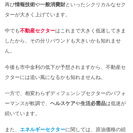
再び
情報技術
や
一般消費財
といったシクリカルなセク
ターが大きく上げています。
中でも
不動産セクター
はこれまで大きく低迷してきま
したから、その分リバウンドも大きいかも知れませ
ん。
今後も市中金利の低下が予想されますから、不動産セ
クターには追い風になるかも知れませんね。
一方で、相変わらずディフェンシブセクターのパフォ
ーマンスが軟調で、
ヘルスケア
や
生活必需品
は低迷が
続いています。
また、
エネルギーセクター
に関しては、原油価格の続