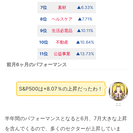
7位
素材
▲6.33%
8位
ヘルスケア
▲7.71%
9位
生活必需品
▲10.11%
10位
不動産
▲10.64%
11位
公益
事業
▲13.73%
前月6ヶ月のパフォーマンス
S&P500は+8.07％の上昇だったわ！
ここ
半年間のパフォーマンスとなると6月、7月大きな上昇
を含んでくるので、多くのセクターが上昇していま