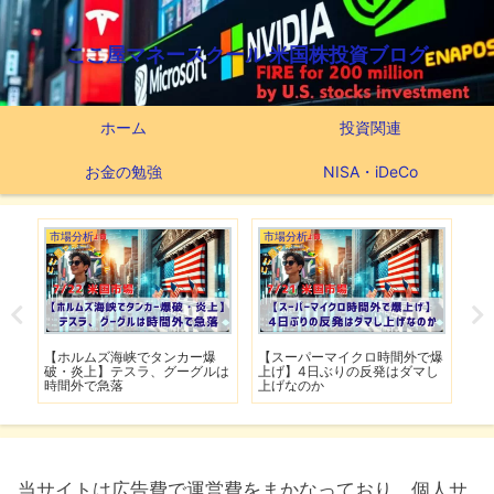
ここ屋マネースクール 米国株投資ブログ
ホーム
投資関連
お金の勉強
NISA・iDeCo
市場分析
市場分析
つ
滅】
【ホルムズ海峡でタンカー爆
【スーパーマイクロ時間外で爆
【
性も
破・炎上】テスラ、グーグルは
上げ】4日ぶりの反発はダマし
つ
時間外で急落
上げなのか
実
当サイトは広告費で運営費をまかなっており、個人サ