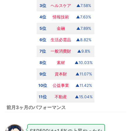
3位
ヘルスケア
▲7.58%
4位
情報技術
▲7.63%
5位
金融
▲7.89%
6位
生活必需品
▲8.82%
7位
一般消費財
▲9.8%
8位
素材
▲10.03%
9位
資本財
▲11.07%
10位
公益事業
▲11.42%
11位
不動産
▲15.04%
前月3ヶ月のパフォーマンス