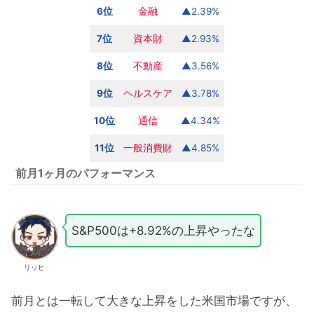
6位
金融
▲2.39%
7位
資本財
▲2.93%
8位
不動産
▲3.56%
9位
ヘルスケア
▲3.78%
10位
通信
▲4.34%
11位
一般消費財
▲4.85%
前月1ヶ月のパフォーマンス
S&P500は+8.92%の上昇やったな
リッヒ
前月とは一転して大きな上昇をした米国市場ですが、