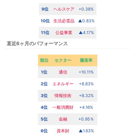
9位
ヘルスケア
+0.38%
10位
生活必需品
▲0.83%
11位
公益
事業
▲4.17%
直近6ヶ月のパフォーマンス
順位
セクター
騰落率
1位
通信
+10.11%
2位
エネルギー
+8.83%
3位
情報技術
+8.32%
4位
一般消費財
+4.16%
5位
金融
+0.95％
6位
資本財
▲1.63%