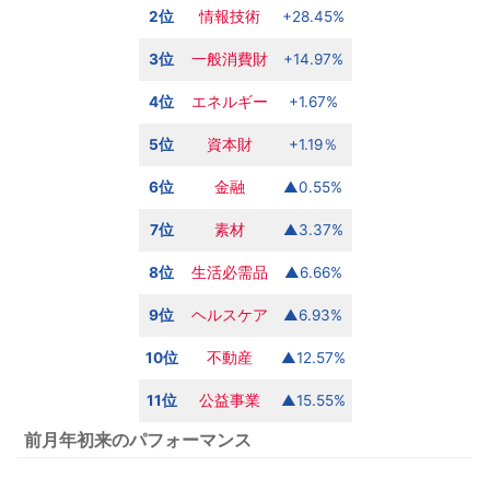
2位
情報技術
+28.45%
3位
一般消費財
+14.97%
4位
エネルギー
+1.67%
5位
資本財
+1.19％
6位
金融
▲0.55%
7位
素材
▲3.37%
8位
生活必需品
▲6.66%
9位
ヘルスケア
▲6.93%
10位
不動産
▲12.57%
11位
公益
事業
▲15.55%
前月年初来のパフォーマンス