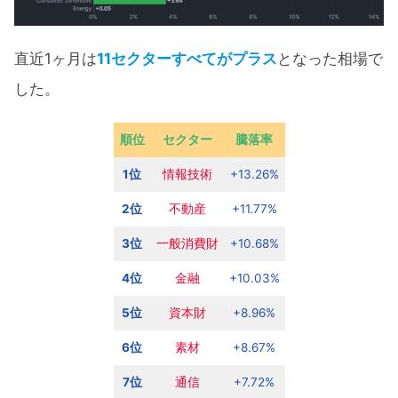
直近1ヶ月は
11セクターすべてがプラス
となった相場で
した。
順位
セクター
騰落率
1位
情報技術
+13.26%
2位
不動産
+11.77%
3位
一般消費財
+10.68%
4位
金融
+10.03%
5位
資本財
+8.96%
6位
素材
+8.67%
7位
通信
+7.72%