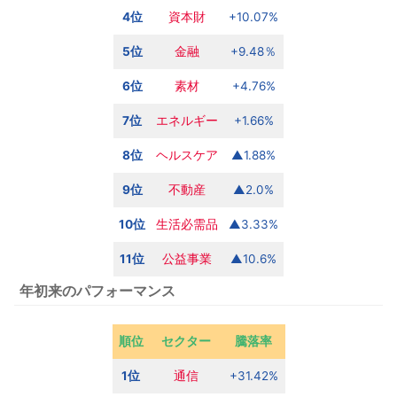
4位
資本財
+10.07%
5位
金融
+9.48％
6位
素材
+4.76%
7位
エネルギー
+1.66%
8位
ヘルスケア
▲1.88%
9位
不動産
▲2.0%
10位
生活必需品
▲3.33%
11位
公益
事業
▲10.6%
年初来のパフォーマンス
順位
セクター
騰落率
1位
通信
+31.42%