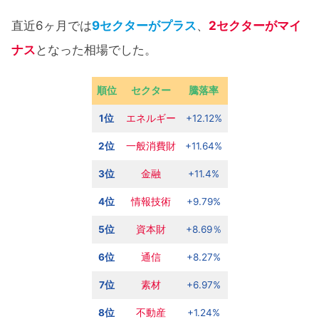
直近6ヶ月では
9セクターがプラス
、
2セクターがマイ
ナス
となった相場でした。
順位
セクター
騰落率
1位
エネルギー
+12.12%
2位
一般消費財
+11.64%
3位
金融
+11.4%
4位
情報技術
+9.79%
5位
資本財
+8.69％
6位
通信
+8.27%
7位
素材
+6.97%
8位
不動産
+1.24%