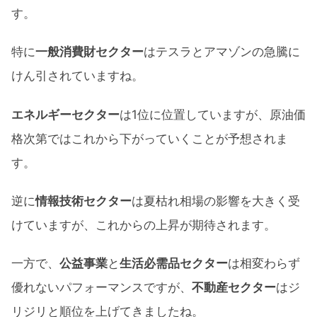
す。
特に
一般消費財セクター
はテスラとアマゾンの急騰に
けん引されていますね。
エネルギーセクター
は1位に位置していますが、原油価
格次第ではこれから下がっていくことが予想されま
す。
逆に
情報技術セクター
は夏枯れ相場の影響を大きく受
けていますが、これからの上昇が期待されます。
一方で、
公益事業
と
生活必需品セクター
は相変わらず
優れないパフォーマンスですが、
不動産セクター
はジ
リジリと順位を上げてきましたね。