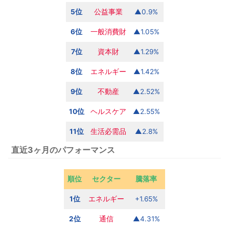
5位
公益事業
▲0.9%
6位
一般消費財
▲1.05%
7位
資本財
▲1.29%
8位
エネルギー
▲1.42%
9位
不動産
▲2.52%
10位
ヘルスケア
▲2.55%
11位
生活必需品
▲2.8%
直近3ヶ月のパフォーマンス
順位
セクター
騰落率
1位
エネルギー
+1.65%
2位
通信
▲4.31%