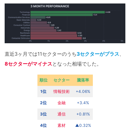
直近3ヶ月では11セクターのうち
3セクターがプラス
、
8セクターがマイナス
となった相場でした。
順位
セクター
騰落率
1位
情報技術
+4.06%
2位
金融
+3.4%
3位
通信
+0.81%
4位
素材
▲0.32%