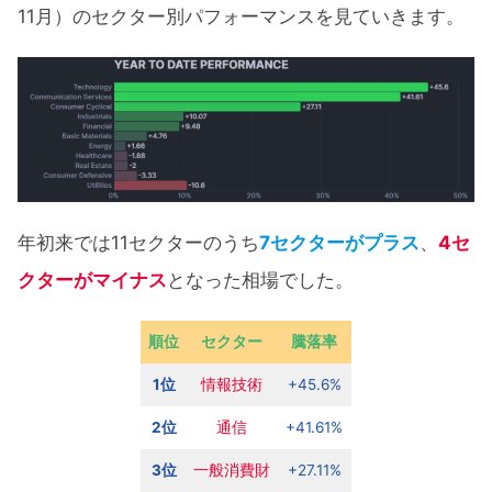
11月）のセクター別パフォーマンスを見ていきます。
年初来では11セクターのうち
7セクターがプラス
、
4セ
クターがマイナス
となった相場でした。
順位
セクター
騰落率
1位
情報技術
+45.6%
2位
通信
+41.61%
3位
一般消費財
+27.11%