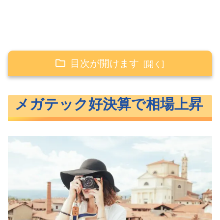
目次が開けます
メガテック好決算で相場上昇
メガテック好決算で相場上昇
上昇した3指数
長期金利低下に
特にハイテクの強かったS&P500
今週に集中したメガテックの決算発表
アフタマーケットでは下落
グロース株は最後の逃げ場となるのか