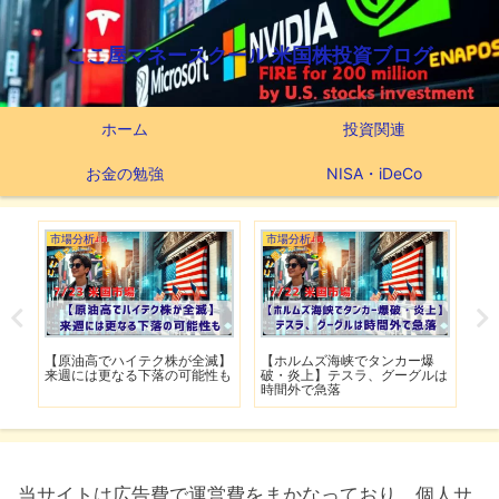
ここ屋マネースクール 米国株投資ブログ
ホーム
投資関連
お金の勉強
NISA・iDeCo
市場分析
市場分析
市
げ】
【原油高でハイテク株が全滅】
【ホルムズ海峡でタンカー爆
【
明暗
来週には更なる下落の可能性も
破・炎上】テスラ、グーグルは
上
時間外で急落
上
当サイトは広告費で運営費をまかなっており、個人サ