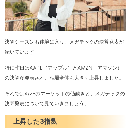
年内の利上げ予想は10回に加速
5月FOMCではQT開始を発表されるか
米GDPは予想外のマイナス
不安要素の多い米国相場でグロース株
決算シーズンも佳境に入り、メガテックの決算発表が
は最後の逃げ場となるのか
続いています。
【グロース逃げ場】メガテック好決算で相場
特に昨日はAAPL（アップル）とAMZN（アマゾン）
上昇！それでも今後は下落する理由まとめ
の決算が発表され、相場全体も大きく上昇しました。
それでは4/28のマーケットの値動きと、メガテックの
決算発表について見ていきましょう。
上昇した3指数