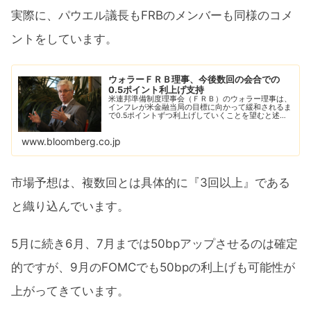
実際に、パウエル議長もFRBのメンバーも同様のコメ
ントをしています。
ウォラーＦＲＢ理事、今後数回の会合での
0.5ポイント利上げ支持
米連邦準備制度理事会（ＦＲＢ）のウォラー理事は、
インフレが米金融当局の目標に向かって緩和されるま
で0.5ポイントずつ利上げしていくことを望むと述べ
た。
www.bloomberg.co.jp
市場予想は、複数回とは具体的に『3回以上』である
と織り込んでいます。
5月に続き6月、7月までは50bpアップさせるのは確定
的ですが、9月のFOMCでも50bpの利上げも可能性が
上がってきています。