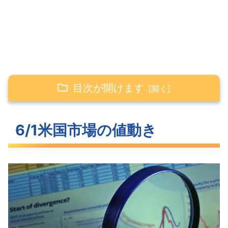
目次が開けます
6/1米国市場の値動き
6/1米国市場の値動き
寄り天から下落するも買い戻しの入っ
た米国市場
【長期金利上昇】早速QTの影響か？
VIX下落で市場から恐怖が抜けてきたよ
うに見える
S&P500ヒートマップ