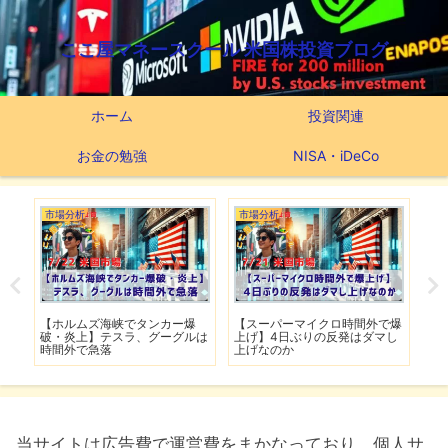
ここ屋マネースクール 米国株投資ブログ
ホーム
投資関連
お金の勉強
NISA・iDeCo
市場分析
市場分析
つ
滅】
【ホルムズ海峡でタンカー爆
【スーパーマイクロ時間外で爆
【
性も
破・炎上】テスラ、グーグルは
上げ】4日ぶりの反発はダマし
つ
時間外で急落
上げなのか
実
当サイトは広告費で運営費をまかなっており、個人サ