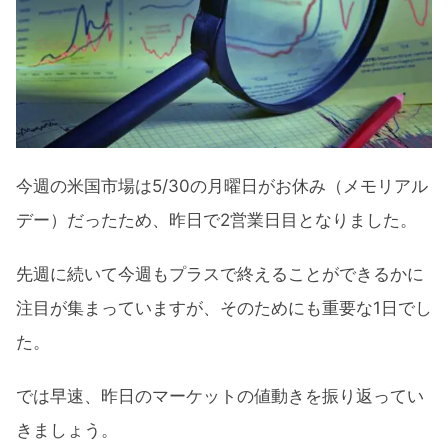
セクター別パフォーマンス
ISM製造業景気指数（5月）は利上げの追い
風に
5月の米ISM製造業景気指数
今週の米国市場は5/30の月曜日がお休み（メモリアル
利上げ予想が再びタカ派に
デー）だったため、昨日で2営業日目となりました。
複数回の50bpアップが妥当
先週に続いて今週もプラスで終えることができるかに
急速な利上げは景気の腰折れ要因に
注目が集まっていますが、そのためにも重要な1日でし
【思いのほか景気の良かったISM景気指数】
た。
米国市場にとっては利上げの追い風に まと
め
では早速、昨日のマーケットの値動きを振り返ってい
きましょう。