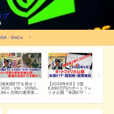
ログ
ISA・iDeCo
米国ETF
ポートフォリオ
市場分析
最強米国ETFを探せ！
【2026年6月】2億
【マイ
『VOO・VIG・VONG』
8,890万円のポートフォ
爆上げ
【66ヶ月間の運用実績
リオ公開『米国ETF・個
マゾン
公開】
別株・投資信託』
れる