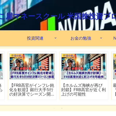
こ屋マネースクール 米国株投資ブ
投資関連
お金の勉強
N
市場分析
市場分析
格
【FRB高官がインフレ鈍
【ホルムズ海峡が再び
ら
化を歓迎】銀行大手5行
封鎖】FRB高官が近く利
の好決算でシーズン開
上げの可能性
幕