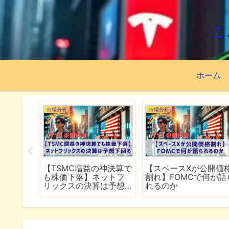
こ
ホーム
市場分析
市場分析
続でイラ
【TSMC増益の神決算で
【スペースXが公開価
は全面
も株価下落】ネットフ
割れ】FOMCで何が語
行
リックスの決算は予想
れるのか
下回る