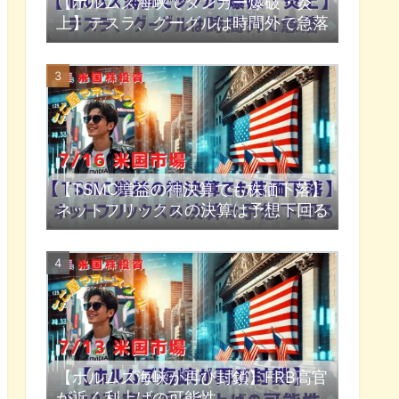
【ホルムズ海峡でタンカー爆破・炎
上】テスラ、グーグルは時間外で急落
【TSMC増益の神決算でも株価下落】
ネットフリックスの決算は予想下回る
【ホルムズ海峡が再び封鎖】FRB高官
が近く利上げの可能性