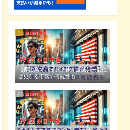
【原油高でハイテク株が全滅】来週に
は更なる下落の可能性も