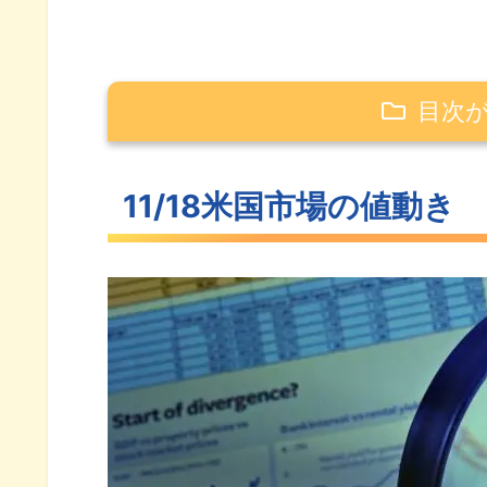
目次
11/18米国市場の値動き
11/18米国市場の値動き
わずかに上昇した米主要3指数
続伸した長期金利
低下を続けるVIX
S&P500ヒートマップ
セクター別パフォーマンス
8月の安値に押し返されるS&P50