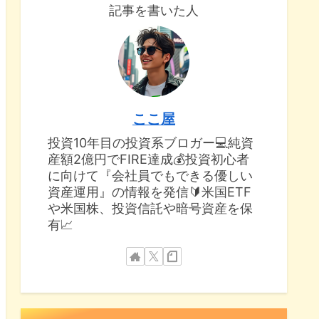
記事を書いた人
ここ屋
投資10年目の投資系ブロガー💻純資
産額2億円でFIRE達成💰投資初心者
に向けて『会社員でもできる優しい
資産運用』の情報を発信🔰米国ETF
や米国株、投資信託や暗号資産を保
有📈