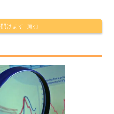
が開けます
0