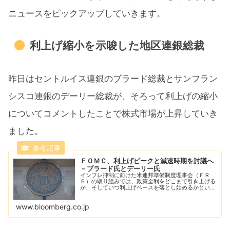
ニュースをピックアップしていきます。
利上げ縮小を示唆した地区連銀総裁
昨日はセントルイス連銀のブラード総裁とサンフラン
シスコ連銀のデーリー総裁が、そろって利上げの縮小
についてコメントしたことで株式市場が上昇していき
ました。
ＦＯＭＣ、利上げピークと減速時期を討議へ
－ブラード氏とデーリー氏
インフレ抑制に向けた米連邦準備制度理事会（ＦＲ
Ｂ）の取り組みでは、政策金利をどこまで引き上げる
か、そしていつ利上げペースを落とし始めるかという
議論が次の段階になると、複数の当局者が述べた。
www.bloomberg.co.jp