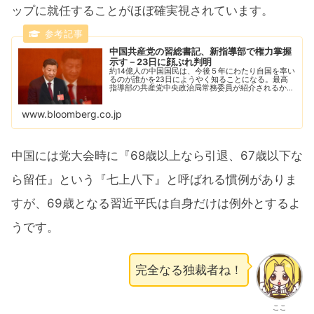
ップに就任することがほぼ確実視されています。
中国共産党の習総書記、新指導部で権力掌握
示す－23日に顔ぶれ判明
約14億人の中国国民は、今後５年にわたり自国を率い
るのが誰かを23日にようやく知ることになる。最高
指導部の共産党中央政治局常務委員が紹介されるから
だ。
www.bloomberg.co.jp
中国には党大会時に『68歳以上なら引退、67歳以下な
ら留任』という『七上八下』と呼ばれる慣例がありま
すが、69歳となる習近平氏は自身だけは例外とするよ
うです。
完全なる独裁者ね！
ここ