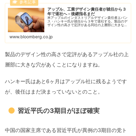
アップル、工業デザイン責任者が就任から３
年で退社へ－後継指名まだ
米アップルのインダストリアルデザイン責任者エバン
ス・ハンキー氏が就任から３年で退社する。製品のデ
ザイン性の高さで定評がある同社の上層部に大きな穴
があくことになる。事情に詳しい複数の関係者が明ら
かにした。
www.bloomberg.co.jp
製品のデザイン性の高さで定評があるアップル社の上
層部に大きな穴があくことになりますね。
ハンキー氏はあと6ヶ月はアップル社に残るようです
が、後任はまだ決まっていないとのこと。
習近平氏の3期目がほぼ確実
中国の国家主席である習近平氏が異例の3期目の党ト