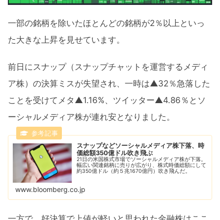
一部の銘柄を除いたほとんどの銘柄が2％以上といっ
た大きな上昇を見せています。
前日にスナップ（スナップチャットを運営するメディ
ア株）の決算ミスが失望され、一時は▲32％急落した
ことを受けてメタ▲1.16%、ツイッター▲4.86％とソ
ーシャルメディア株が連れ安となりました。
スナップなどソーシャルメディア株下落、時
価総額350億ドル吹き飛ぶ
21日の米国株式市場でソーシャルメディア株が下落。
幅広い関連銘柄に売りが広がり、株式時価総額にして
約350億ドル（約５兆1670億円）吹き飛んだ。
www.bloomberg.co.jp
一方で、好決算で上値が軽いと思われた金融株はここ