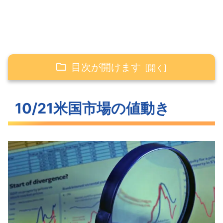
目次が開けます
10/21米国市場の値動き
10/21米国市場の値動き
大きく上昇した米主要3指数
一時4.3を超えてきた長期金利
わずかに低下したVIX
S&P500ヒートマップ
セクター別パフォーマンス
3日間の陰線を包んだS&P500