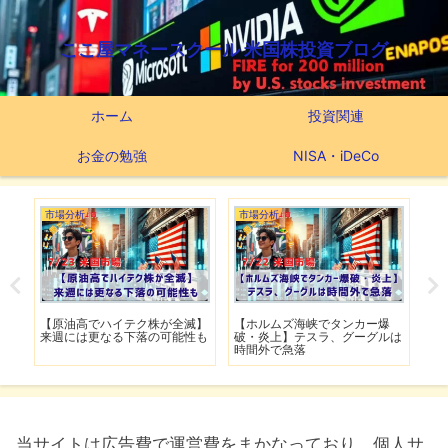
ここ屋マネースクール 米国株投資ブログ
ホーム
投資関連
お金の勉強
NISA・iDeCo
市場分析
つみたてNISA
市
爆
【スーパーマイクロ時間外で爆
【新NISAの投資先はこれだ】
【
ルは
上げ】4日ぶりの反発はダマし
つみたてNISA63ヶ月間の運用
撃
上げなのか
実績
移
当サイトは広告費で運営費をまかなっており、個人サ