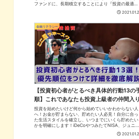
ファンドに、長期積立することにより『投資の最適
解』を実行しましょう！
2021.01.
金融リテラシー
【投資初心者がとるべき具体的行動13の
順】これであなたも投資上級者の仲間入
投資を始めたいけど何から始めていいかわからない人
へ！お金が貯まらない、貯めたい人必見！自分に合っ
た生活スタイルを確立し、いつまでにいくら貯めたい
かを明確にします！iDeCoやつみたてNISA、ジュニ
NISAを活用して節税しながら投資しよう！
2021.01.