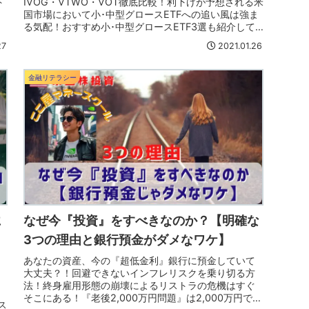
ト
IVOG・VTWO・VOT徹底比較！利下げが予想される米
国市場において小･中型グロースETFへの追い風は強ま
る気配！おすすめ小･中型グロースETF3選も紹介して
ます！
27
2021.01.26
金融リテラシー
に
なぜ今『投資』をすべきなのか？【明確な
3つの理由と銀行預金がダメなワケ】
あなたの資産、今の『超低金利』銀行に預金していて
大丈夫？！回避できないインフレリスクを乗り切る方
法！終身雇用形態の崩壊によるリストラの危機はすぐ
そこにある！『老後2,000万円問題』は2,000万円では
ス