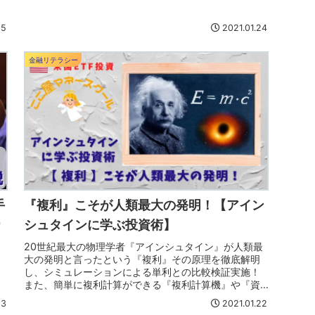
不足する？すべての解決策は『投資』にあります！
25
2021.01.24
金融リテラシー
手
『複利』こそが人類最大の発明！【アイン
り
シュタインに学ぶ投資術】
20世紀最大の物理学者『アインシュタイン』が人類最
大の発明と言ったという『複利』その原理を徹底解明
し、シミュレーションによる単利との比較検証実施！
ア
また、簡単に複利計算ができる『複利計算機』や『資
産運用シミュレーション』のHPを紹介します！
23
2021.01.22