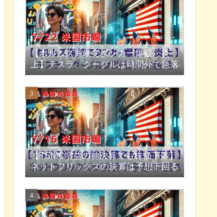
【ホルムズ海峡でタンカー爆破・炎
上】テスラ、グーグルは時間外で急落
【TSMC増益の神決算でも株価下落】
ネットフリックスの決算は予想下回る