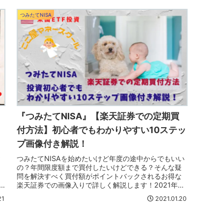
つみたてNISA
『つみたてNISA』【楽天証券での定期買
付方法】初心者でもわかりやすい10ステッ
プ画像付き解説！
お
つみたてNISAを始めたいけど年度の途中からでもいい
の？年間限度額まで買付したいけどできる？そんな疑
問を解決すべく買付額がポイントバックされるお得な
楽天証券での画像入りで詳しく解説します！2021年か
らでもまだ間に合う『つみたてNISA』を始めよう！
21
2021.01.20