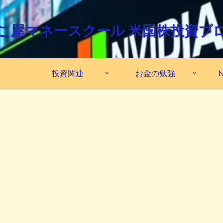
こ屋マネースクール 米国株投資ブ
投資関連
お金の勉強
N