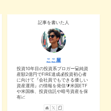
記事を書いた人
ここ屋
投資10年目の投資系ブロガー💻純資
産額2億円でFIRE達成💰投資初心者
に向けて『会社員でもできる優しい
資産運用』の情報を発信🔰米国ETF
や米国株、投資信託や暗号資産を保
有📈