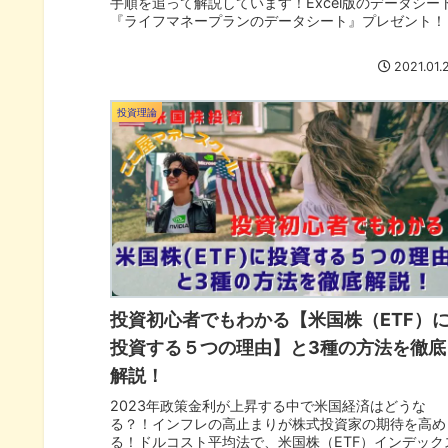
手順を追って解説しています！Excel版のデータシー
『ライフマネープランのデータシート』プレゼント！
2021.01.
投資理論
投資初心者でもわかる【米国株（ETF）
投資する５つの理由】と3種の方法を徹底
解説！
2023年政策金利が上昇する中で米国経済はどうな
る？！インフレの高止まりが株式投資家の期待を高め
る！ドルコスト平均法で、米国株（ETF）インデック