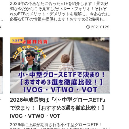
2026年の今あなたに合ったETFを紹介します！景気好
調な今だからこそ見直したいポートフォリオ！それぞ
れのETFのメリット・デメリットを理解し、今あなたに
必要なETFの情報を提供します！おすすめ22銘柄も大
公開！きっと見つかるあなたのETF！
31
2021.01.29
米国ETF
針
2026年成長株は『小･中型グロースETF』
で決まり！【おすすめ3選を徹底比較！】
IVOG・VTWO・VOT
2026年に上昇が期待される小･中型グロースETF！