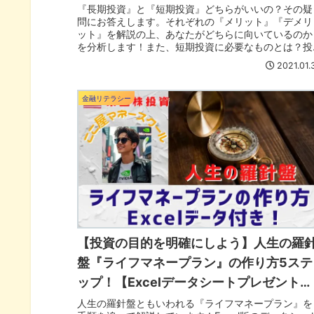
『長期投資』と『短期投資』どちらがいいの？その疑
問にお答えします。それぞれの『メリット』『デメリ
ット』を解説の上、あなたがどちらに向いているのか
を分析します！また、短期投資に必要なものとは？投
資初心者には長期投資がおすすめです！
2021.01.
金融リテラシー
【投資の目的を明確にしよう】人生の羅
盤『ライフマネープラン』の作り方5ステ
ップ！【Excelデータシートプレゼント！
】
人生の羅針盤ともいわれる『ライフマネープラン』を