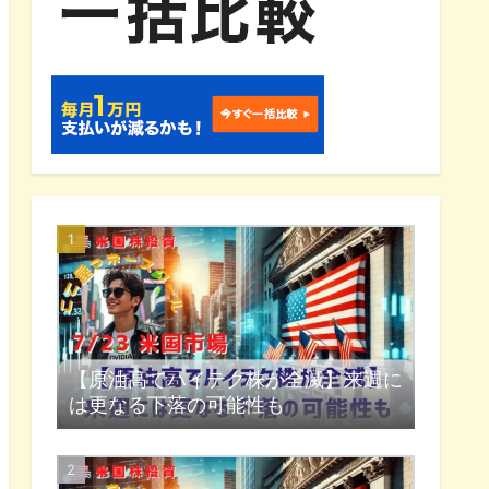
【原油高でハイテク株が全滅】来週に
は更なる下落の可能性も