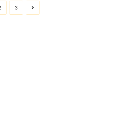
次
2
3
へ