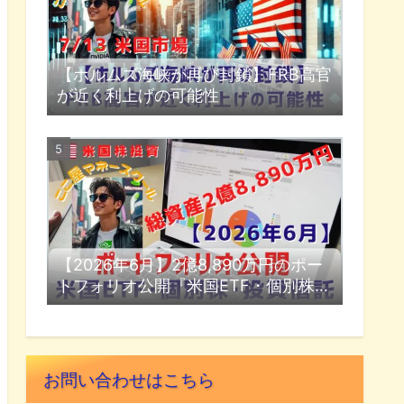
【ホルムズ海峡が再び封鎖】FRB高官
が近く利上げの可能性
【2026年6月】2億8,890万円のポー
トフォリオ公開『米国ETF・個別株・
投資信託』
お問い合わせはこちら