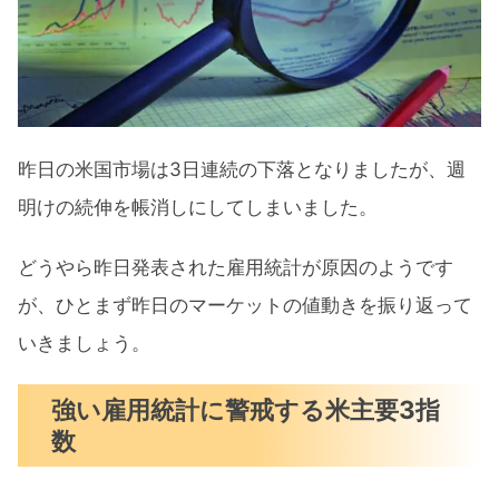
米国市場に影響がありそうなトピック
ス
【強い雇用に急落した米国市場】年初来安値
を掘り下げるS&P500 まとめ
昨日の米国市場は3日連続の下落となりましたが、週
明けの続伸を帳消しにしてしまいました。
どうやら昨日発表された雇用統計が原因のようです
が、ひとまず昨日のマーケットの値動きを振り返って
いきましょう。
強い雇用統計に警戒する米主要3指
数