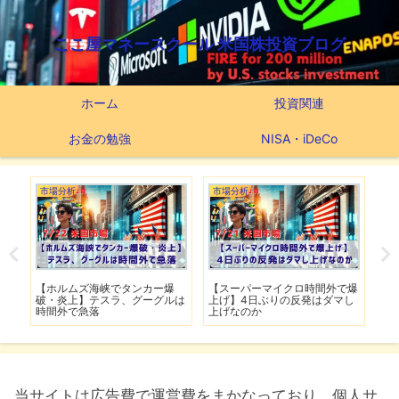
ここ屋マネースクール 米国株投資ブログ
ホーム
投資関連
お金の勉強
NISA・iDeCo
市場分析
市場分析
つ
滅】
【ホルムズ海峡でタンカー爆
【スーパーマイクロ時間外で爆
【
性も
破・炎上】テスラ、グーグルは
上げ】4日ぶりの反発はダマし
つ
時間外で急落
上げなのか
実
当サイトは広告費で運営費をまかなっており、個人サ