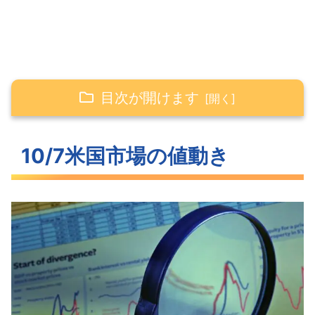
目次が開けます
10/7米国市場の値動き
10/7米国市場の値動き
強い雇用統計に警戒する米主要3指数
さらに高騰する長期金利
反転上昇したVIX
S&P500ヒートマップ
セクター別パフォーマンス
押し戻されたS&P500