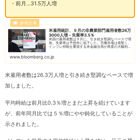
・前月…31.5万人増
米雇用統計、９月の非農業部門雇用者数26万
3000人増－失業率3.5％
米国の雇用者数は９月に、引き続き堅調なペースで増
加。失業率は予想外に低下した。労働市場は底堅く、
インフレ抑制を重視する米金融当局が再度の大幅利上
げを実施する可能性が示唆された。
www.bloomberg.co.jp
米雇用者数は26.3万人増と引き続き堅調なペースで増
加しました。
平均時給は前月比0.3％増とまだ上昇を続けています
が、前年同月比では５％増にやや鈍化していることが
示されました。