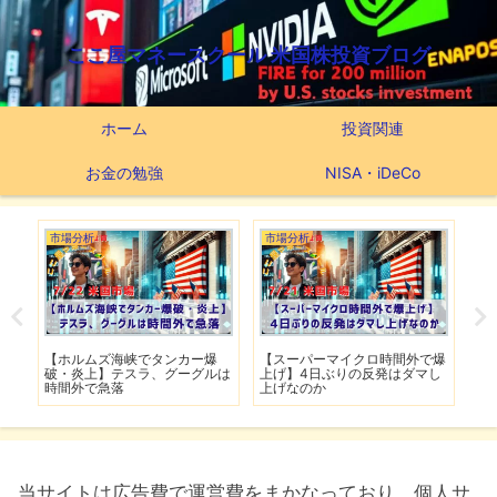
ここ屋マネースクール 米国株投資ブログ
ホーム
投資関連
お金の勉強
NISA・iDeCo
市場分析
市場分析
つ
滅】
【ホルムズ海峡でタンカー爆
【スーパーマイクロ時間外で爆
【
性も
破・炎上】テスラ、グーグルは
上げ】4日ぶりの反発はダマし
つ
時間外で急落
上げなのか
実
当サイトは広告費で運営費をまかなっており、個人サ