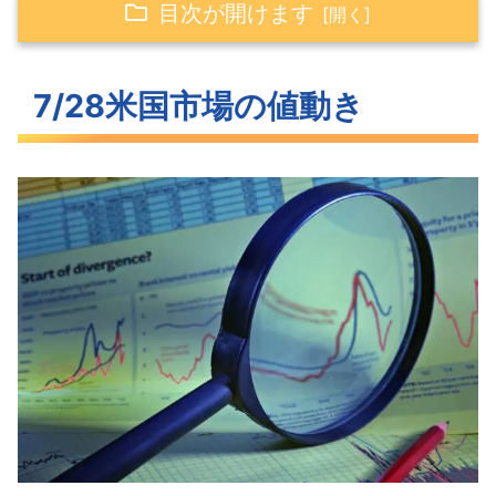
目次が開けます
7/28米国市場の値動き
7/28米国市場の値動き
そろって上昇した米主要3指数
続落した長期金利
3ヶ月ぶりの低水準となったVIX
S&P500ヒートマップ
セクター別パフォーマンス
米国市場に影響がありそうなトピック
ス
今週の注目決算
昨日発表された注目の決算