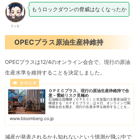
もうロックダウンの脅威はなくなったか
リッヒ
OPECプラス原油生産枠維持
OPECプラスは12/4のオンライン会合で、現行の原油
生産水準を維持することを決定しました。
ＯＰＥＣプラス、現行の原油生産枠維持で合
意－需給リスク見極め
石油輸出国機構（ＯＰＥＣ）と非加盟の主要産油国で
構成する「ＯＰＥＣプラス」は４日、オンラインで閣
僚級会合を開き、現行の生産水準を維持することを決
定した。中国の需要とロシアの供給を巡る不透明感で
揺らいでいる国際石油市場の動向を見極める考えだ。
www.bloomberg.co.jp
減産が発表されるかも知れないという憶測が飛ぶ中で