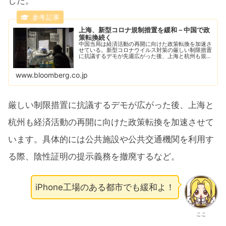
した。
上海、新型コロナ規制措置を緩和－中国で政
策転換続く
中国当局は経済活動の再開に向けた政策転換を加速さ
せている。新型コロナウイルス対策の厳しい制限措置
に抗議するデモが先週広がった後、上海と杭州も規制
を一部緩和した。
www.bloomberg.co.jp
厳しい制限措置に抗議するデモが広がった後、上海と
杭州も経済活動の再開に向けた政策転換を加速させて
います。具体的には公共施設や公共交通機関を利用す
る際、陰性証明の提示義務を撤廃するなど。
iPhone工場のある都市でも緩和よ！
ここ