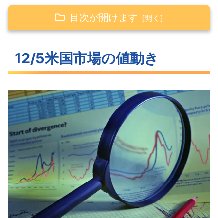
目次が開けます
12/5米国市場の値動き
12/5米国市場の値動き
ズルズルと下落していった米主要3指数
上昇した長期金利
反転したVIX
S&P500ヒートマップ
セクター別パフォーマンス
トレンドラインに押し返されたS&P500
米国市場のトピックス
予想に反して上昇したISM非製造業景気
指数