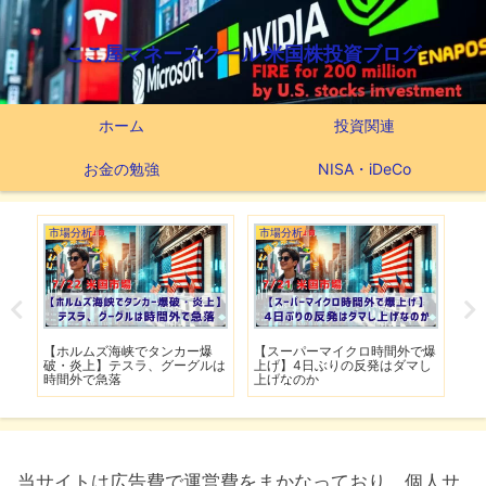
ここ屋マネースクール 米国株投資ブログ
ホーム
投資関連
お金の勉強
NISA・iDeCo
つみたてNISA
市場分析
市
で爆
【新NISAの投資先はこれだ】
【米軍が7夜連続でイラン攻
【
し
つみたてNISA63ヶ月間の運用
撃】イランは全面的攻勢作戦に
下
実績
移行
は
当サイトは広告費で運営費をまかなっており、個人サ