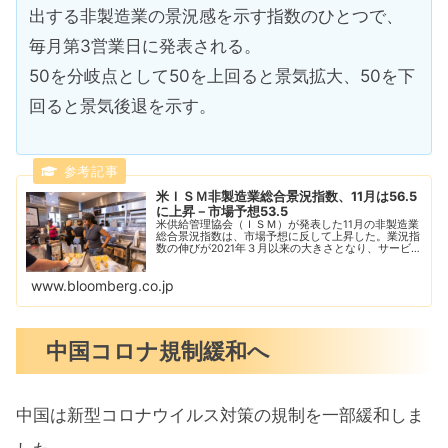
出する非製造業の景況感を示す指数のひとつで、
毎月第3営業日に発表される。
50を分岐点として50を上回ると景気拡大、50を下
回ると景気後退を示す。
米ＩＳＭ非製造業総合景況指数、11月は56.5
に上昇－市場予想53.5
米供給管理協会（ＩＳＭ）が発表した11月の非製造業
総合景況指数は、市場予想に反して上昇した。業況指
数の伸びが2021年３月以来の大きさとなり、サービ
ス業活動の堅調さを示唆した。
www.bloomberg.co.jp
中国コロナ規制緩和へ
中国は新型コロナウイルス対策の規制を一部緩和しま