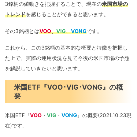
国市場予想
3銘柄の値動きを把握することで、現在の
米国市場の
10月の米国市場
トレンド
を感じることができると思います。
2021年は大きな下落はもう来ない？
その3銘柄とは
VOO
、
VIG
、
VONG
です。
VOO･VIG･VONG 10ヶ月間運用実績公開：
これから、この3銘柄の基本的な概要と特徴を把握し
まとめ
た上で、実際の運用状況を見て今後の米国市場の予想
を解説していきたいと思います。
米国ETF『VOO･VIG･VONG』の概
要
米国ETF『
VOO
・
VIG
・
VONG
』の概要(2021.10.23現
在)です。