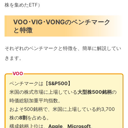
株を集めたETF）
VOO･VIG･VONGのベンチマーク
と特徴
それぞれのベンチマークと特徴を、簡単に解説してい
きます。
VOO
ベンチマークは【
S&P500】
米国の株式市場に上場している
大型株500銘柄
の
時価総額加重平均指数。
およそ500銘柄で、米国に上場している約3,700
株の
8割
を占める。
構成銘柄上位は、
Apple
、
Microsoft
、