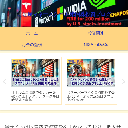
ここ屋マネースクール 米国株投資ブログ
ホーム
投資関連
お金の勉強
NISA・iDeCo
市場分析
市場分析
つ
滅】
【ホルムズ海峡でタンカー爆
【スーパーマイクロ時間外で爆
【
性も
破・炎上】テスラ、グーグルは
上げ】4日ぶりの反発はダマし
つ
時間外で急落
上げなのか
実
当サイトは広告費で運営費をまかなっており、個人サ