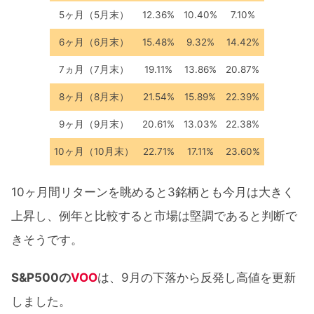
5ヶ月（5月末）
12.36%
10.40%
7.10%
6ヶ月（6月末）
15.48%
9.32%
14.42%
7ヵ月（7月末）
19.11%
13.86%
20.87%
8ヶ月（8月末）
21.54%
15.89%
22.39%
9ヶ月（9月末）
20.61%
13.03%
22.38%
10ヶ月（10月末）
22.71%
17.11%
23.60%
10ヶ月間リターンを眺めると3銘柄とも今月は大きく
上昇し、例年と比較すると市場は堅調であると判断で
きそうです。
S&P500の
VOO
は、9月の下落から反発し高値を更新
しました。