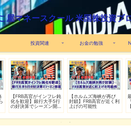
こ屋マネースクール 米国株投資ブ
投資関連
お金の勉強
N
市場分析
市場分析
格
【FRB高官がインフレ鈍
【ホルムズ海峡が再び
ら
化を歓迎】銀行大手5行
封鎖】FRB高官が近く利
の好決算でシーズン開
上げの可能性
幕