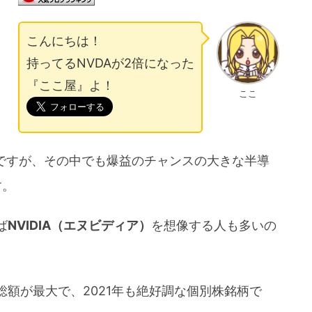
こんにちは！
持ってるNVDAが2倍になった
『ここ屋』よ！
ここ
Fですが、その中でも爆益のチャンスの大きな半導
す。
ば
NVIDIA（エヌビディア）
を想像する人も多いの
額が最大で、2021年も絶好調な個別株銘柄で