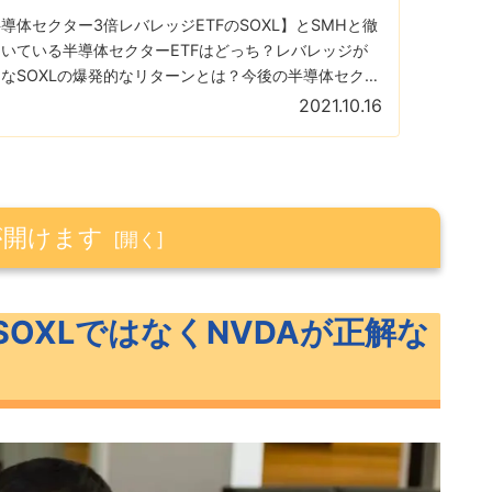
導体セクター3倍レバレッジETFのSOXL】とSMHと徹
いている半導体セクターETFはどっち？レバレッジが
なSOXLの爆発的なリターンとは？今後の半導体セクタ
？！
2021.10.16
が開けます
くNVDAが正解な5つの理由
OXLではなくNVDAが正解な
DAの勝利
が大きい