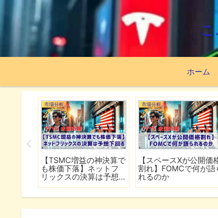
こ
ホーム
市場分析
市場分析
続でイラ
【TSMC増益の神決算で
【スペースXが公開価
は全面
も株価下落】ネットフ
割れ】FOMCで何が語
行
リックスの決算は予想
れるのか
下回る