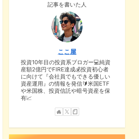
記事を書いた人
ここ屋
投資10年目の投資系ブロガー💻純資
産額2億円でFIRE達成💰投資初心者
に向けて『会社員でもできる優しい
資産運用』の情報を発信🔰米国ETF
や米国株、投資信託や暗号資産を保
有📈