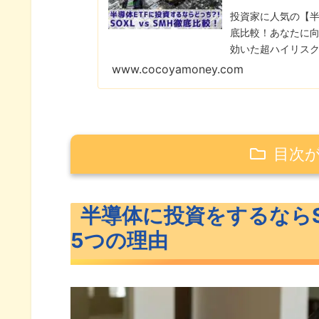
投資家に人気の【半
底比較！あなたに向
効いた超ハイリスク
ーの成長はいかに
www.cocoyamoney.com
目次
半導体に投資をするならSOXLではな
半導体に投資をするならS
1年リターンはNVDAの勝ち
5つの理由
長期（10年間）のリターンもNV
最大ドローダウンはSOXLの方
年間経費はバカにならない