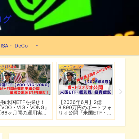
ログ
ISA・iDeCo
米国ETF
ポートフォリオ
市場分析
最強米国ETFを探せ！
【2026年6月】2億
【マイ
『VOO・VIG・VONG』
8,890万円のポートフォ
爆上げ
【66ヶ月間の運用実績
リオ公開『米国ETF・個
マゾン
公開】
別株・投資信託』
れる