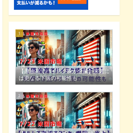
【原油高でハイテク株が全滅】来週に
は更なる下落の可能性も