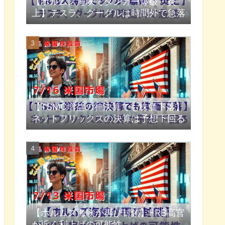
【ホルムズ海峡でタンカー爆破・炎
上】テスラ、グーグルは時間外で急落
【TSMC増益の神決算でも株価下落】
ネットフリックスの決算は予想下回る
【ホルムズ海峡が再び封鎖】FRB高官
が近く利上げの可能性