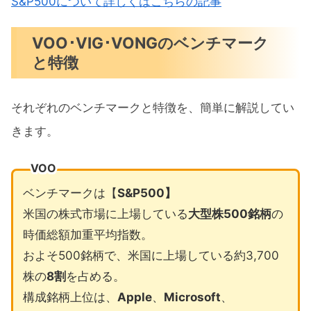
S&P500について詳しくはこちらの記事
VOO･VIG･VONGのベンチマーク
と特徴
それぞれのベンチマークと特徴を、簡単に解説してい
きます。
VOO
ベンチマークは【
S&P500】
米国の株式市場に上場している
大型株500銘柄
の
時価総額加重平均指数。
およそ500銘柄で、米国に上場している約3,700
株の
8割
を占める。
構成銘柄上位は、
Apple
、
Microsoft
、