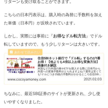
リターンも受け取ることができます。
こちらの日本円表示は、購入時の為替に手数料を加え
た単価（日本円）が反映されています。
しかし、実際には事前に『
お得なドル転方法
』でドル
転していますので、もう少しリターンは大きいです。
住信SBIネット銀行で『ドル転』するのが1番
お得！【他よりも4倍以上お得な変換方法】
画像付き解説
米国などの外国の株やETFを購入する際に日本円から
外貨への変換手数料がとられますよね？通常は安くて
も1ドルにつき25銭の手数料がかかるところ住信SBIネ
ット銀行であれば片道6銭で済みます！それを手数料
2021.02.03
www.cocoyamoney.com
なしでSBI証券に送金すれば最安値！
ちなみに、最近SBI証券のサイトが更新され、少し使
いやすくなりました。