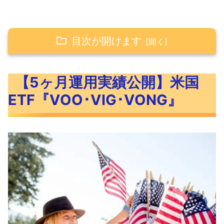
目次が開けます
【5ヶ月運用実績公開】米国ETF『VOO･
【5ヶ月運用実績公開】米国
VIG･VONG』
ETF『VOO･VIG･VONG』
VOO･VIG･VONGの概要
VOO･VIG･VONGのベンチマークと特
徴
VOO・VIG・VONGの過去リターン
VOO・VIG・VONGの運用実績【5ヶ
月】
VOO･VIG･VONGの値動きに見える今後の