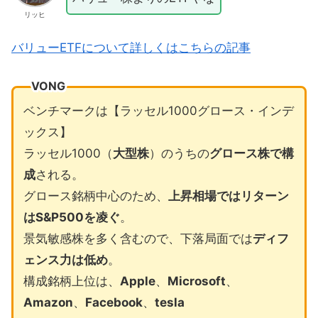
リッヒ
バリューETFについて詳しくはこちらの記事
VONG
ベンチマークは【ラッセル1000グロース・インデ
ックス】
ラッセル1000（
大型株
）のうちの
グロース株で構
成
される。
グロース銘柄中心のため、
上昇相場ではリターン
はS&P500を凌ぐ
。
景気敏感株を多く含むので、下落局面では
ディフ
ェンス力は低め
。
構成銘柄上位は、
Apple
、
Microsoft
、
Amazon
、
Facebook
、
tesla