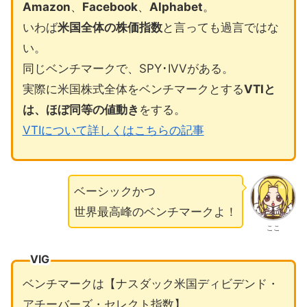
Amazon
、
Facebook
、
Alphabet
。
いわば
米国全体の株価指数
と言っても過言ではな
い。
同じベンチマークで、SPY･IVVがある。
実際に米国株式全体をベンチマークとする
VTIと
は、ほぼ同等の値動き
をする。
VTIについて詳しくはこちらの記事
ベーシックかつ
世界最高峰のベンチマークよ！
ここ
VIG
ベンチマークは【ナスダック米国ディビデンド・
アチーバーズ・セレクト指数】