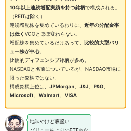
10年以上連続増配実績を持つ銘柄
で構成される。
（REITは除く）
連続増配株を集めているわりに、
近年の分配金率
は低く
VOOとほぼ変わらない。
増配株を集めているだけあって、
比較的大型バリ
ュー株が中心
。
比較的
ディフェンシブ
銘柄が多め。
NASDAQと名前についているが、NASDAQ市場に
限った銘柄ではない。
構成銘柄上位は、
JPMorgan
、
J&J
、
P&G
、
Microsoft
、
Walmart
、
VISA
地味やけど底堅い
バリュー株よりのETFやな