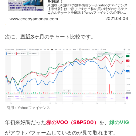
を解説！
米国株･米国ETFの無料情報ツールYahooファイナンス
【海外版】はご存じですか？株の買い時がわかるテク
ニカルチャートを解説！Yahooファイナンスの使い方
【初級編】RSI指数やボリンジャーバンド、恐怖指数
2021.04.06
www.cocoyamoney.com
を利用して株の買い時を判断しよう！
次に、
直近3ヶ月
のチャート比較です。
引用：Yahooファイナンス
年初来好調だった
赤のVOO（S&P500）
を、
緑のVIG
がアウトパフォームしているのが見て取れます。