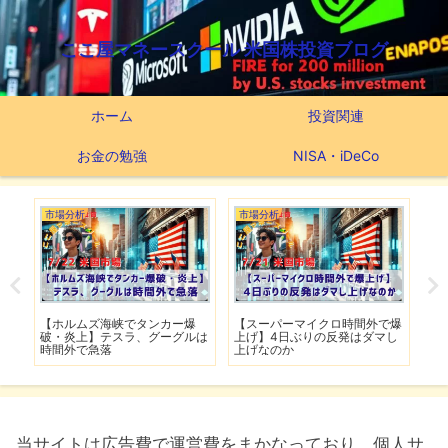
ここ屋マネースクール 米国株投資ブログ
ホーム
投資関連
お金の勉強
NISA・iDeCo
市場分析
市場分析
つ
滅】
【ホルムズ海峡でタンカー爆
【スーパーマイクロ時間外で爆
【
性も
破・炎上】テスラ、グーグルは
上げ】4日ぶりの反発はダマし
つ
時間外で急落
上げなのか
実
当サイトは広告費で運営費をまかなっており、個人サ