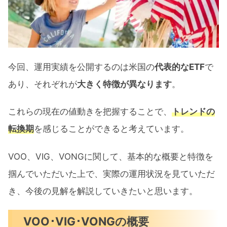
米国市場予測
VOO･VIG･VONGのチャート比較
過去のデータに見る今後の米国市場予
今回、運用実績を公開するのは米国の
代表的なETF
で
想
あり、それぞれが
大きく特徴が異なります
。
VOO･VIG･VONG 5ヶ月運用実績公開：まと
め
これらの現在の値動きを把握することで、
トレンドの
転換期
を感じることができると考えています。
VOO、VIG、VONGに関して、基本的な概要と特徴を
掴んでいただいた上で、実際の運用状況を見ていただ
き、今後の見解を解説していきたいと思います。
VOO･VIG･VONGの概要