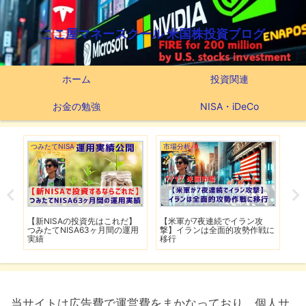
ここ屋マネースクール 米国株投資ブログ
ホーム
投資関連
お金の勉強
NISA・iDeCo
つみたてNISA
市場分析
市
で爆
【新NISAの投資先はこれだ】
【米軍が7夜連続でイラン攻
【
し
つみたてNISA63ヶ月間の運用
撃】イランは全面的攻勢作戦に
下
実績
移行
は
当サイトは広告費で運営費をまかなっており、個人サ