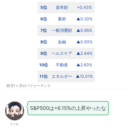
5位
資本財
+0.43%
6位
素材
▲0.20%
7位
一般消費財
▲0.65%
8位
金融
▲0.93%
9位
ヘルスケア
▲2.44%
10位
不動産
▲2.63%
11位
エネルギー
▲12.01%
前月1ヶ月のパフォーマンス
S&P500は+6.15%の上昇やったな
リッヒ