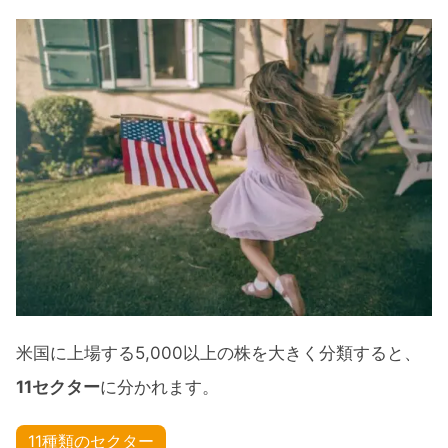
【3ヶ月】セクター別パフォーマンス
【年初来】セクター別パフォーマンス
【6ヶ月】セクター別パフォーマンス
【1年】セクター別パフォーマンス
おすすめのセクターETF11銘柄とリターン比
較
おすすめのセクターETF11銘柄
米国株5月のセクター別パフォーマンス まと
め
米国に上場する5,000以上の株を大きく分類すると、
11セクター
に分かれます。
11種類のセクター