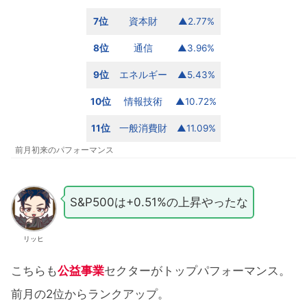
7位
資本財
▲2.77%
8位
通信
▲3.96%
9位
エネルギー
▲5.43%
10位
情報技術
▲10.72%
11位
一般消費財
▲11.09%
前月初来のパフォーマンス
S&P500は+0.51%の上昇やったな
リッヒ
こちらも
公益事業
セクターがトップパフォーマンス。
前月の2位からランクアップ。