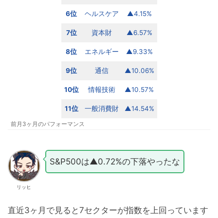
6位
ヘルスケア
▲4.15%
7位
資本財
▲6.57%
8位
エネルギー
▲9.33%
9位
通信
▲10.06%
10位
情報技術
▲10.57%
11位
一般消費財
▲14.54%
前月3ヶ月のパフォーマンス
S&P500は▲0.72%の下落やったな
リッヒ
直近3ヶ月で見ると7セクターが指数を上回っています