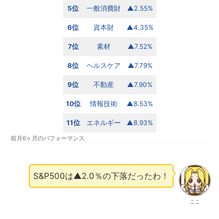
5位
一般消費財
▲2.55%
6位
資本財
▲4.35%
7位
素材
▲7.52%
8位
ヘルスケア
▲7.79%
9位
不動産
▲7.90%
10位
情報技術
▲8.53%
11位
エネルギー
▲8.93%
前月6ヶ月のパフォーマンス
S&P500は▲2.0％の下落だったわ！
ここ