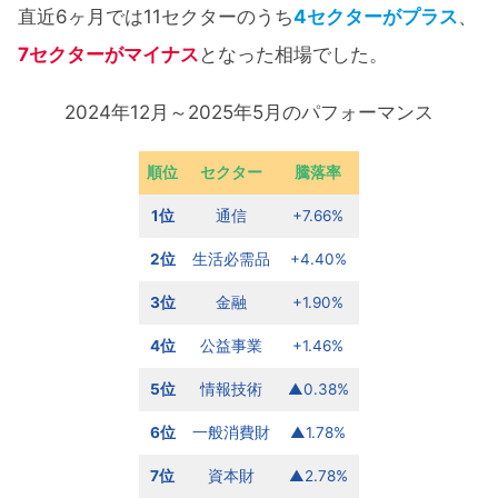
直近6ヶ月では11セクターのうち
4セクターがプラス
、
7セクターがマイナス
となった相場でした。
2024年12月～2025年5月のパフォーマンス
順位
セクター
騰落率
1位
通信
+7.66%
2位
生活必需品
+4.40%
3位
金融
+1.90%
4位
公益事業
+1.46%
5位
情報技術
▲0.38%
6位
一般消費財
▲1.78%
7位
資本財
▲2.78%