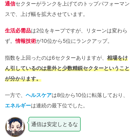
通信
セクターがランクを上げてのトップパフォーマン
スで、上げ幅を拡大させています。
生活必需品
は2位をキープですが、リターンは変わら
ず。
情報技術
が10位から5位にランクアップ。
指数を上回ったのは6セクターありますが、
相場をけ
ん引しているのは意外と少数精鋭セクターということ
が分かります。
一方で、
ヘルスケア
は8位から10位に転落しており、
エネルギー
は連続の最下位でした。
通信は安定しとるな