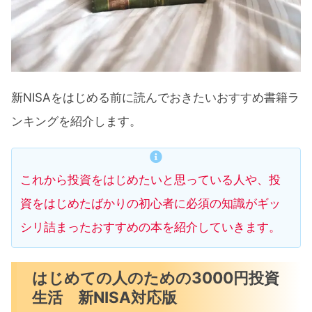
用法
上限1800万円 新NISA/iDeCo ふるさと
納税超入門 投資初心者の教科書
図解 新NISA制度 投資初心者でもよく
新NISAをはじめる前に読んでおきたいおすすめ書籍ラ
わかる！現役銀行員・証券アナリスト
ンキングを紹介します。
が教える 2024年 税制改正対応版
はじめ時はいつも今 主婦にやさしいお
これから投資をはじめたいと思っている人や、投
金の増やし方
資をはじめたばかりの初心者に必須の知識がギッ
番外編 米国株投資で2億り人FIRE
シリ詰まったおすすめの本を紹介していきます。
おわりに
はじめての人のための3000円投資
生活 新NISA対応版