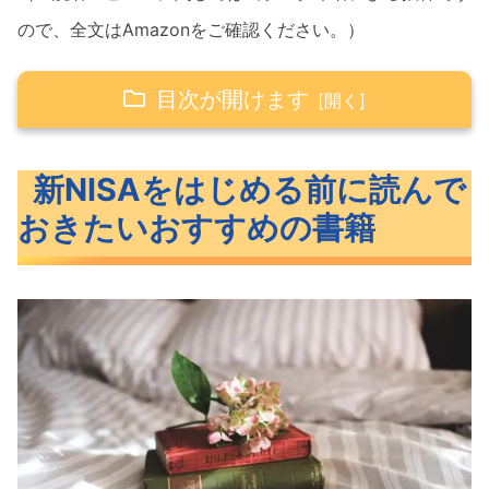
ので、全文はAmazonをご確認ください。）
目次が開けます
新NISAをはじめる前に読んでおきたいおす
新NISAをはじめる前に読んで
すめの書籍
おきたいおすすめの書籍
はじめての人のための3000円投資生
活 新NISA対応版
大改正でどう変わる？ 新NISA 徹底
活用術
イラストでよくわかる新NISA 8つのポ
イントｘ投資の基本
1冊でまるわかり 50歳からの新NISA活