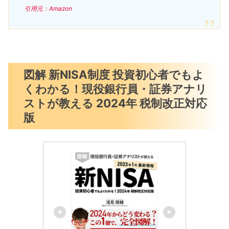
引用元：Amazon
図解 新NISA制度 投資初心者でもよ
くわかる！現役銀行員・証券アナリ
ストが教える 2024年 税制改正対応
版