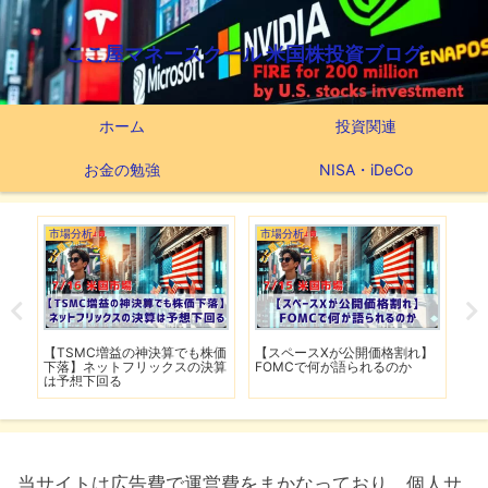
ここ屋マネースクール 米国株投資ブログ
ホーム
投資関連
お金の勉強
NISA・iDeCo
市場分析
市場分析
割れ】
【FRB高官がインフレ鈍化を歓
【ホルムズ海峡が再び封鎖】
のか
迎】銀行大手5行の好決算でシ
FRB高官が近く利上げの可能性
ーズン開幕
当サイトは広告費で運営費をまかなっており、個人サ