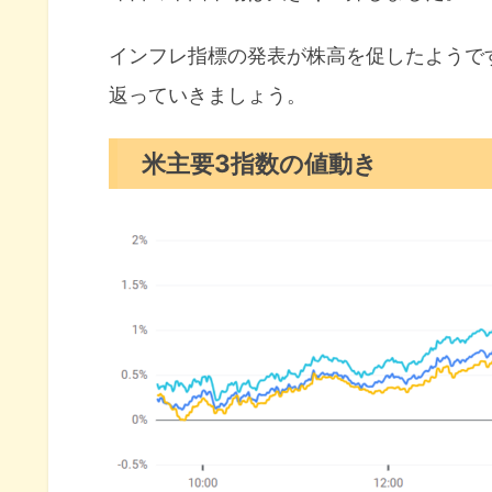
S&P500ヒートマップ
セクター別パフォーマンス
インフレ指標の発表が株高を促したようで
返っていきましょう。
S&P500チャート分析
米国市場のトピックス
米主要3指数の値動き
消費者マインドが大幅に改善さ
予想外に減少した中古住宅販売
地区連銀総裁は利下げを否定す
昨日の注目決算
注目の決算発表について
1月の注目イベントについて
まとめ