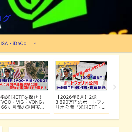
ログ
ISA・iDeCo
米国ETF
ポートフォリオ
市場分析
最強米国ETFを探せ！
【2026年6月】2億
【マイ
『VOO・VIG・VONG』
8,890万円のポートフォ
爆上げ
【66ヶ月間の運用実績
リオ公開『米国ETF・個
マゾン
公開】
別株・投資信託』
れる