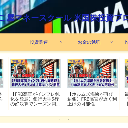
こ屋マネースクール 米国株投資ブ
投資関連
お金の勉強
N
市場分析
市場分析
格
【FRB高官がインフレ鈍
【ホルムズ海峡が再び
ら
化を歓迎】銀行大手5行
封鎖】FRB高官が近く利
の好決算でシーズン開
上げの可能性
幕