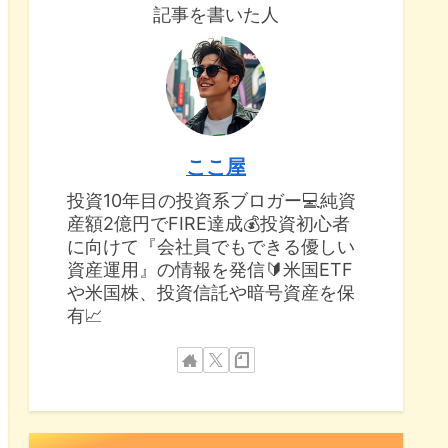
記事を書いた人
ここ屋
投資10年目の投資系ブロガー💻純資
産額2億円でFIRE達成💰投資初心者
に向けて『会社員でもできる優しい
資産運用』の情報を発信🔰米国ETF
や米国株、投資信託や暗号資産を保
有📈