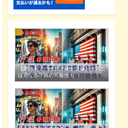
【原油高でハイテク株が全滅】来週に
は更なる下落の可能性も