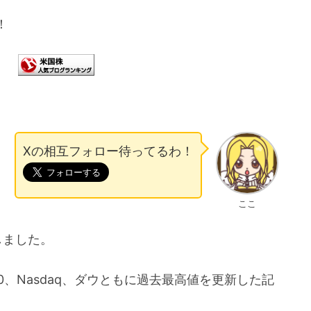
！
。
Xの相互フォロー待ってるわ！
ここ
しました。
0、Nasdaq、ダウともに過去最高値を更新した記