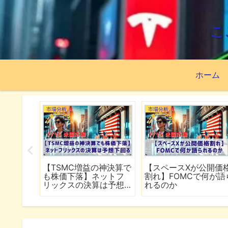
こ
ホーム
市場分析
市場分析
続でイラ
【TSMC増益の神決算で
【スペースXが公開価
は全面
も株価下落】ネットフ
割れ】FOMCで何が語
行
リックスの決算は予想
れるのか
下回る