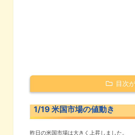
目次
1/19 米国市場の値動き
1/19 米国市場の値動き
米主要3指数の値動き
長期金利（米10年債利回り）
昨日の米国市場は大きく上昇しました。