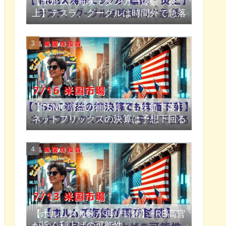
【ホルムズ海峡でタンカー爆破・炎
上】テスラ、グーグルは時間外で急落
【TSMC増益の神決算でも株価下落】
ネットフリックスの決算は予想下回る
【ホルムズ海峡が再び封鎖】FRB高官
が近く利上げの可能性