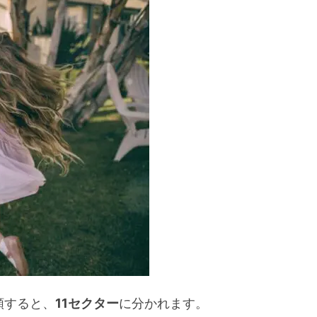
マンス
マンス
ス
ターン比較
ス まとめ
類すると、
11セクター
に分かれます。