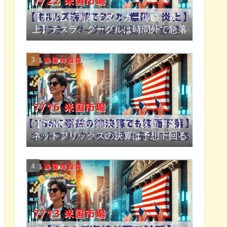
【ホルムズ海峡でタンカー爆破・炎
上】テスラ、グーグルは時間外で急落
【TSMC増益の神決算でも株価下落】
ネットフリックスの決算は予想下回る