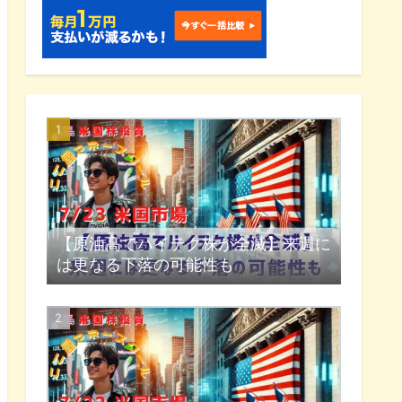
【原油高でハイテク株が全滅】来週に
は更なる下落の可能性も