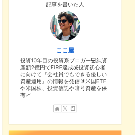
記事を書いた人
ここ屋
投資10年目の投資系ブロガー💻純資
産額2億円でFIRE達成💰投資初心者
に向けて『会社員でもできる優しい
資産運用』の情報を発信🔰米国ETF
や米国株、投資信託や暗号資産を保
有📈