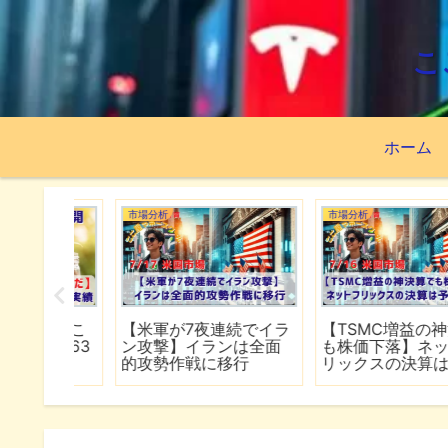
こ
ホーム
市場分析
市場分析
続でイラ
【TSMC増益の神決算で
【スペースXが公開価
は全面
も株価下落】ネットフ
割れ】FOMCで何が語
行
リックスの決算は予想
れるのか
下回る