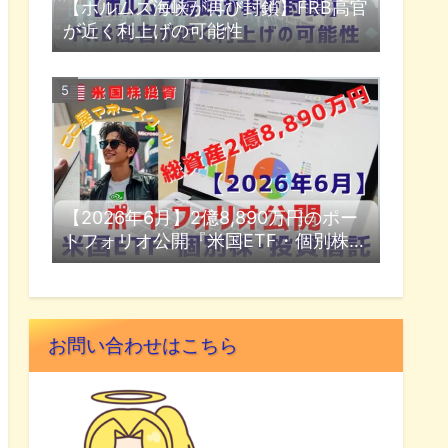
【ホルムズ海峡が再び封鎖】FRB高官
が近く利上げの可能性
【2026年6月】2億8,890万円のポー
トフォリオ公開『米国ETF・個別株・
投資信託』
お問い合わせはこちら