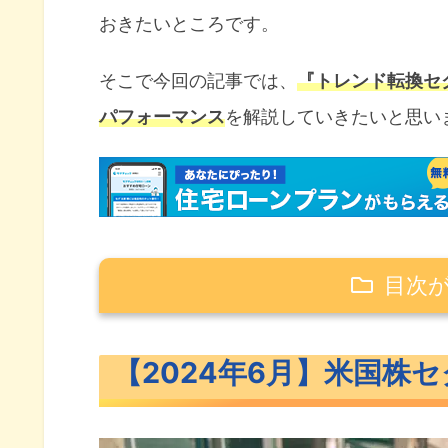
おきたいところです。
そこで今回の記事では、
『トレンド転換セ
パフォーマンス
を解説していきたいと思い
目次
【2024年6月】米国株セクター別
【2024年6月】米国株
【1ヶ月】セクター別パフォーマ
【3ヶ月】セクター別パフォー