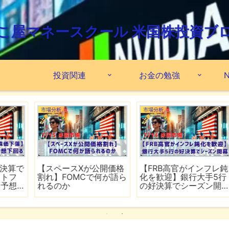
こ屋マネースクール 米国株投資ブ
投資関連
お金の勉強
N
市場分析
市場分析
格
【FRB高官がインフレ鈍
【ホルムズ海峡が再び
ら
化を歓迎】銀行大手5行
封鎖】FRB高官が近く利
の好決算でシーズン開
上げの可能性
幕