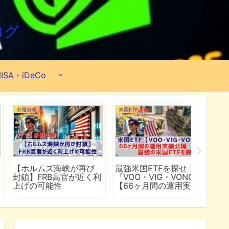
ログ
ISA・iDeCo
米国ETF
ポートフォリオ
市場分析
最強米国ETFを探せ！
【2026年6月】2億
【マイ
『VOO・VIG・VONG』
8,890万円のポートフォ
爆上げ
【66ヶ月間の運用実績
リオ公開『米国ETF・個
マゾン
公開】
別株・投資信託』
れる