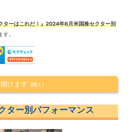
クターはこれだ！』2024年6月米国株セクター別
ます。
が開けます
パフォーマンス
セクター別パフォーマンス
ンス
マンス