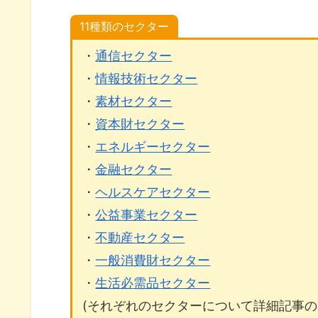
11種類のセクター
・
通信セクター
・
情報技術セクター
・
素材セクター
・
資本財セクター
・
エネルギーセクター
・
金融セクター
・
ヘルスケアセクター
・
公益事業セクター
・
不動産セクター
・
一般消費財セクター
・
生活必需品セクター
(それぞれのセクターについて詳細記事の