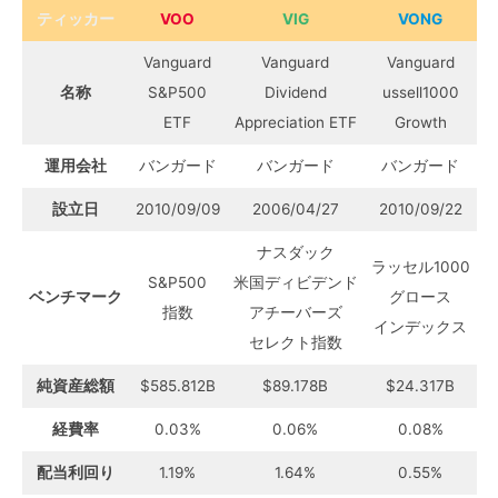
ティッカー
VOO
VIG
VONG
Vanguard
Vanguard
Vanguard
名称
S&P500
Dividend
ussell1000
ETF
Appreciation ETF
Growth
運用会社
バンガード
バンガード
バンガード
設立日
2010/09/09
2006/04/27
2010/09/22
ナスダック
ラッセル1000
S&P500
米国ディビデンド
ベンチマーク
グロース
指数
アチーバーズ
インデックス
セレクト指数
純資産総額
$585.812B
$89.178B
$24.317B
経費率
0.03%
0.06%
0.08%
配当利回り
1.19%
1.64%
0.55%