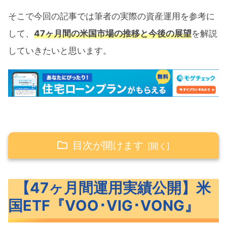
そこで今回の記事では筆者の実際の資産運用を参考に
して、
47ヶ月間の米国市場の推移と今後の展望
を解説
していきたいと思います。
目次が開けます
【47ヶ月間運用実績公開】米国ETF『VOO･
【47ヶ月間運用実績公開】米
VIG･VONG』
国ETF『VOO･VIG･VONG』
米国ETF『VOO･VIG･VONG』の概要