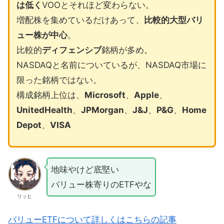
は低く
VOOとそれほど変わらない。
増配株を集めているだけあって、
比較的大型バリ
ュー株が中心
。
比較的
ディフェンシブ
銘柄が多め。
NASDAQと名前についているが、NASDAQ市場に
限った銘柄ではない。
構成銘柄上位は、
Microsoft
、
Apple
、
UnitedHealth
、
JPMorgan
、
J&J
、
P&G
、
Home
Depot
、
VISA
地味やけど底堅い
バリュー株寄りのETFやな
リッヒ
バリューETFについて詳しくはこちらの記事