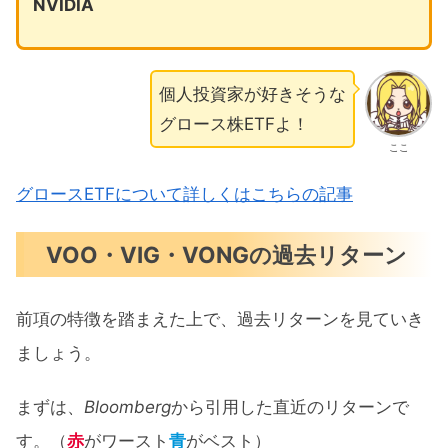
NVIDIA
個人投資家が好きそうな
グロース株ETFよ！
ここ
グロースETFについて詳しくはこちらの記事
VOO・VIG・VONGの過去リターン
前項の特徴を踏まえた上で、過去リターンを見ていき
ましょう。
まずは、
Bloomberg
から引用した直近のリターンで
す。（
赤
がワースト
青
がベスト）