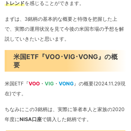
トレンド
を感じることができます。
VOO･VIG･VONG 47ヶ月間運用実績公開：
まとめ
まずは、3銘柄の基本的な概要と特徴を把握した上
で、実際の運用状況を見て今後の米国市場の予想を解
説していきたいと思います。
米国ETF『VOO･VIG･VONG』の概
要
米国ETF『
VOO
・
VIG
・
VONG
』の概要(2024.11.29現
在)です。
ちなみにこの3銘柄は、実際に筆者本人と家族の2020
年度に
NISA口座
で購入した銘柄です。