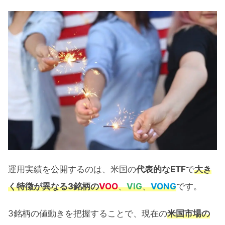
VOO･VIG･VONGのベンチマークと特
徴
VOO・VIG・VONGの過去リターン
VOO・VIG・VONGの運用実績【47ヶ
月間】
為替によるリターン
VOO・VIG・VONGのリターン推移
VOO･VIG･VONGの値動きに見える米国市
場の展望
運用実績を公開するのは、米国の
代表的なETF
で
大き
VOO･VIG･VONGのチャート比較
く特徴が異なる3銘柄
の
VOO
、
VIG
、
VONG
です。
1ヶ月リターンの推移による今後の米国
市場予想
3銘柄の値動きを把握することで、現在の
米国市場の