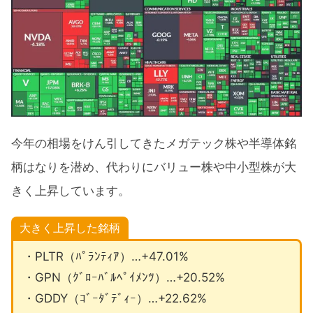
今年の相場をけん引してきたメガテック株や半導体銘
柄はなりを潜め、代わりにバリュー株や中小型株が大
きく上昇しています。
大きく上昇した銘柄
・PLTR（ﾊﾟﾗﾝﾃｨｱ）…+47.01%
・GPN（ｸﾞﾛｰﾊﾞﾙﾍﾟｲﾒﾝﾂ）…+20.52%
・GDDY（ｺﾞｰﾀﾞﾃﾞｨｰ）…+22.62%