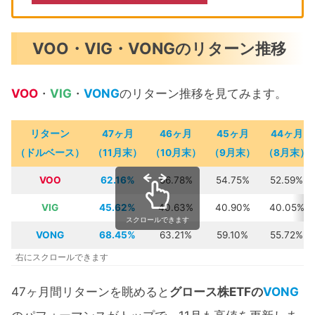
VOO・VIG・VONGのリターン推移
VOO
・
VIG
・
VONG
のリターン推移を見てみます。
リターン
47ヶ月
46ヶ月
4
5
ヶ月
44ヶ月
（ドルベース）
（11月末）
（10月末）
（9月末）
（8月末）
VOO
62.16%
56.78%
54.75%
52.59%
VIG
45.62%
40.63%
40.90%
40.05%
スクロールできます
VONG
68.45%
63.21%
59.10%
55.72%
右にスクロールできます
47ヶ月間リターンを眺めると
グロース株ETFの
VONG