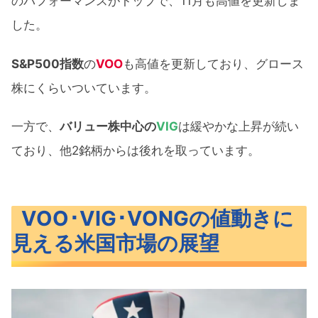
のパフォーマンスがトップで、11月も高値を更新しま
した。
S&P500指数
の
VOO
も高値を更新しており、グロース
株にくらいついています。
一方で、
バリュー株中心の
VIG
は緩やかな上昇が続い
ており、他2銘柄からは後れを取っています。
VOO･VIG･VONGの値動きに
見える米国市場の展望