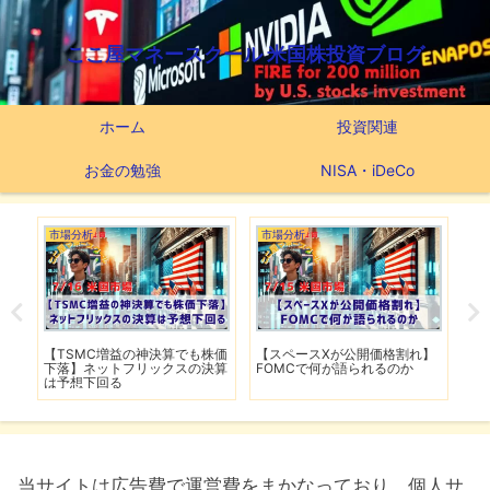
ここ屋マネースクール 米国株投資ブログ
ホーム
投資関連
お金の勉強
NISA・iDeCo
市場分析
市場分析
米
】
【FRB高官がインフレ鈍化を歓
【ホルムズ海峡が再び封鎖】
最
迎】銀行大手5行の好決算でシ
FRB高官が近く利上げの可能性
VI
ーズン開幕
用
当サイトは広告費で運営費をまかなっており、個人サ