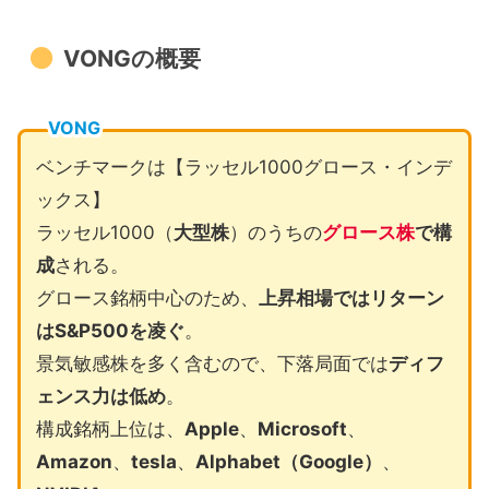
VONGの概要
VONG
ベンチマークは【ラッセル1000グロース・インデ
ックス】
ラッセル1000（
大型株
）のうちの
グロース株
で構
成
される。
グロース銘柄中心のため、
上昇相場ではリターン
はS&P500を凌ぐ
。
景気敏感株を多く含むので、下落局面では
ディフ
ェンス力は低め
。
構成銘柄上位は、
Apple
、
Microsoft
、
Amazon
、
tesla
、
Alphabet（Google）
、