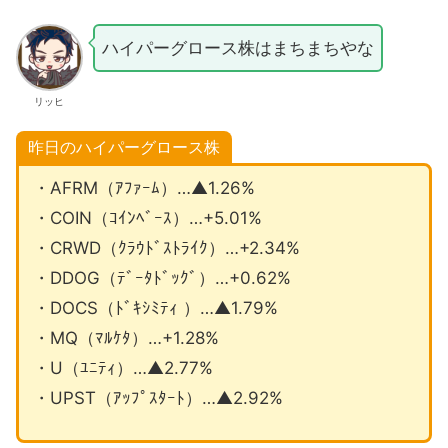
ハイパーグロース株はまちまちやな
リッヒ
昨日のハイパーグロース株
・AFRM（ｱﾌｧｰﾑ）…▲1.26%
・COIN（ｺｲﾝﾍﾞｰｽ）…+5.01%
・CRWD（ｸﾗｳﾄﾞｽﾄﾗｲｸ）…+2.34%
・DDOG（ﾃﾞｰﾀﾄﾞｯｸﾞ）…+0.62%
・DOCS（ﾄﾞｷｼﾐﾃｨ ）…▲1.79%
・MQ（ﾏﾙｹﾀ）…+1.28%
・U（ﾕﾆﾃｨ）…▲2.77%
・UPST（ｱｯﾌﾟｽﾀｰﾄ）…▲2.92%