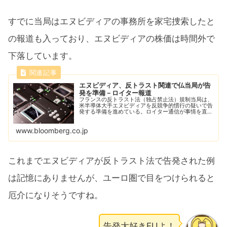
すでに当局はエヌビディアの事務所を家宅捜索したと
の報道も入っており、エヌビディアの株価は時間外で
下落しています。
エヌビディア、反トラスト関連で仏当局が告
発を準備－ロイター報道
フランスの反トラスト法（独占禁止法）規制当局は、
米半導体大手エヌビディアを反競争的慣行の疑いで告
発する準備を進めている。ロイター通信が事情を直接
知る匿名関係者を引用して報じた。
www.bloomberg.co.jp
これまでエヌビディアが反トラスト法で告発された例
は記憶にありませんが、ユーロ圏で目をつけられると
厄介になりそうですね。
告発大好きEUよ！