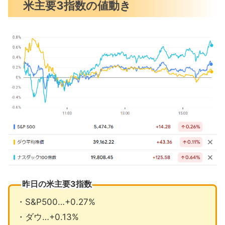
米主要3指数の値動き
NY連銀総裁はインフレ2%を確信
3ヶ月連続で活動縮小したISM製造業
エヌビディア仏当局が反トラストで告
発か
7月の注目イベントについて
まとめ
昨日の米主要3指数
・S&P500…+0.27%
・ダウ…+0.13%