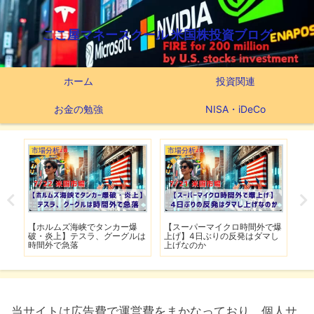
ここ屋マネースクール 米国株投資ブログ
ホーム
投資関連
お金の勉強
NISA・iDeCo
市場分析
市場分析
つ
滅】
【ホルムズ海峡でタンカー爆
【スーパーマイクロ時間外で爆
【
性も
破・炎上】テスラ、グーグルは
上げ】4日ぶりの反発はダマし
つ
時間外で急落
上げなのか
実
当サイトは広告費で運営費をまかなっており、個人サ