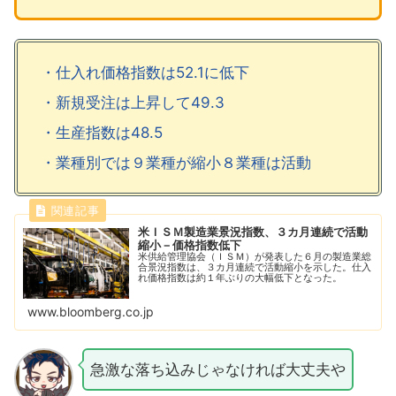
・仕入れ価格指数は52.1に低下
・新規受注は上昇して49.3
・生産指数は48.5
・業種別では９業種が縮小８業種は活動
米ＩＳＭ製造業景況指数、３カ月連続で活動
縮小－価格指数低下
米供給管理協会（ＩＳＭ）が発表した６月の製造業総
合景況指数は、３カ月連続で活動縮小を示した。仕入
れ価格指数は約１年ぶりの大幅低下となった。
www.bloomberg.co.jp
急激な落ち込みじゃなければ大丈夫や