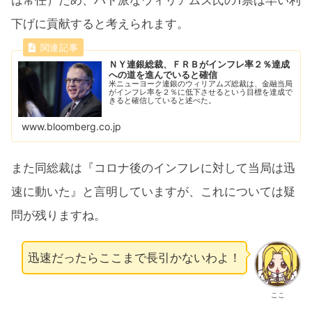
は常任）ため、ハト派なウィリアムズ氏の1票は早い利
下げに貢献すると考えられます。
ＮＹ連銀総裁、ＦＲＢがインフレ率２％達成
への道を進んでいると確信
米ニューヨーク連銀のウィリアムズ総裁は、金融当局
がインフレ率を２％に低下させるという目標を達成で
きると確信していると述べた。
www.bloomberg.co.jp
また同総裁は『コロナ後のインフレに対して当局は迅
速に動いた』と言明していますが、これについては疑
問が残りますね。
迅速だったらここまで長引かないわよ！
ここ