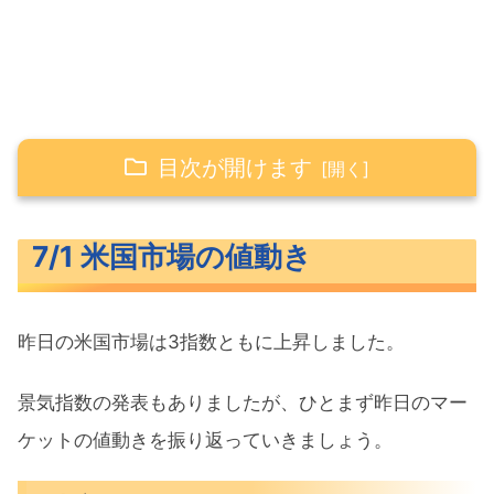
目次が開けます
7/1 米国市場の値動き
7/1 米国市場の値動き
米主要3指数の値動き
長期金利（米10年債利回り）
昨日の米国市場は3指数ともに上昇しました。
S&P500ヒートマップ
セクター別パフォーマンス
景気指数の発表もありましたが、ひとまず昨日のマー
S&P500チャート分析
ケットの値動きを振り返っていきましょう。
米国市場のトピックス