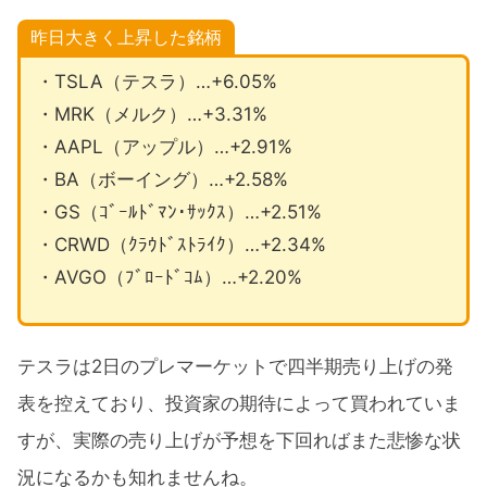
昨日大きく上昇した銘柄
・TSLA（テスラ）…+6.05%
・MRK（メルク）…+3.31%
・AAPL（アップル）…+2.91%
・BA（ボーイング）…+2.58%
・GS（ｺﾞｰﾙﾄﾞﾏﾝ･ｻｯｸｽ）…+2.51%
・CRWD（ｸﾗｳﾄﾞｽﾄﾗｲｸ）…+2.34%
・AVGO（ﾌﾞﾛｰﾄﾞｺﾑ）…+2.20%
テスラは2日のプレマーケットで四半期売り上げの発
表を控えており、投資家の期待によって買われていま
すが、実際の売り上げが予想を下回ればまた悲惨な状
況になるかも知れませんね。