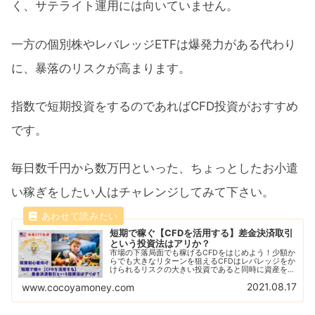
く、サテライト運用には向いていません。
一方の個別株やレバレッジETFは爆発力がある代わり
に、暴落のリスクが高まります。
指数で短期投資をするのであればCFD投資がおすすめ
です。
毎日数千円から数万円といった、ちょっとしたお小遣
い稼ぎをしたい人はチャレンジしてみて下さい。
短期で稼ぐ【CFDを活用する】差金決済取引
という投資法はアリか？
市場の下落局面でも稼げるCFDをはじめよう！少額か
らでも大きなリターンを狙えるCFDはレバレッジをか
けられるリスクの大きい投資であると同時に資産を急
増させることができる！CFDをはじめるならGMOク
2021.08.17
www.cocoyamoney.com
リック証券がおすすめ！デモ取引で練習しよう！