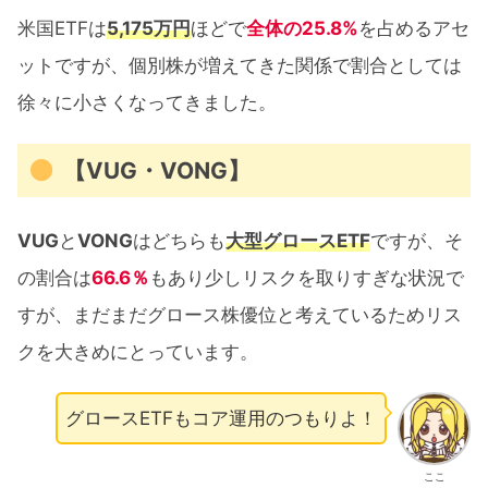
米国ETFは
5,175万円
ほどで
全体の25.8%
を占めるアセ
ットですが、個別株が増えてきた関係で割合としては
徐々に小さくなってきました。
【VUG・VONG】
VUG
と
VONG
はどちらも
大型グロースETF
ですが、そ
の割合は
66.6％
もあり少しリスクを取りすぎな状況で
すが、まだまだグロース株優位と考えているためリス
クを大きめにとっています。
グロースETFもコア運用のつもりよ！
ここ