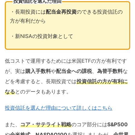
投資信託を選んだ理由
・長期投資には
配当金再投資
のできる投資信託の
方が有利だから
・新NISAの投資対象として
低コストで運用するためには米国ETFの方が有利です
が、実は
購入手数料
や
配当金への課税
、
為替手数料
な
どを考慮すると、長期投資では
投資信託の方が有利に
なる
とのデータもあります。
投資信託を選んだ理由について詳しくはこちら
また、
コア・サテライト戦略
のコア部分には
S&P500
や
全米株式
、
NASDAQ100
を選択しましたが、
全世界