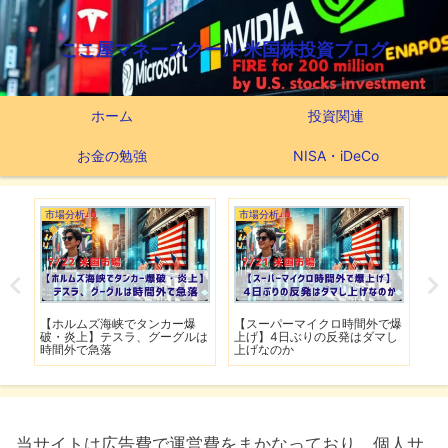
ここ屋マネースクール 米国株投資ブログ
ホーム
投資関連
お金の勉強
NISA・iDeCo
市場分析
市場分析
つ
滅】
【ホルムズ海峡でタンカー爆
【スーパーマイクロ時間外で爆
【
性も
破・炎上】テスラ、グーグルは
上げ】4日ぶりの反発はダマし
つ
時間外で急落
上げなのか
実
当サイトは広告費で運営費をまかなっており、個人サ