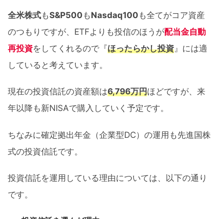
全米株式
も
S&P500
も
Nasdaq100
も全てがコア資産
のつもりですが、ETFよりも投信のほうが
配当金自動
再投資
をしてくれるので『
ほったらかし投資
』には適
していると考えています。
現在の投資信託の資産額は
6,796万円
ほどですが、来
年以降も新NISAで購入していく予定です。
ちなみに確定拠出年金（企業型DC）の運用も先進国株
式の投資信託です。
投資信託を運用している理由については、以下の通り
です。