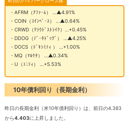
昨日のハイパーグロース株
・AFRM（ｱﾌｧｰﾑ） …▲4.91%
・COIN（ｺｲﾝﾍﾞｰｽ） …▲0.64%
・CRWD（ｸﾗｳﾄﾞｽﾄﾗｲｸ）…+0.45%
・DDOG（ﾃﾞｰﾀﾄﾞｯｸﾞ） …▲4.25%
・DOCS（ﾄﾞｷｼﾐﾃｨ ） …+1.00%
・MQ（ﾏﾙｹﾀ） …▲0.34%
・U（ﾕﾆﾃｨ） …+5.53%
10年債利回り（長期金利）
昨日の長期金利（米10年債利回り）は、前日の4.383
から
4.403
に上昇しました。