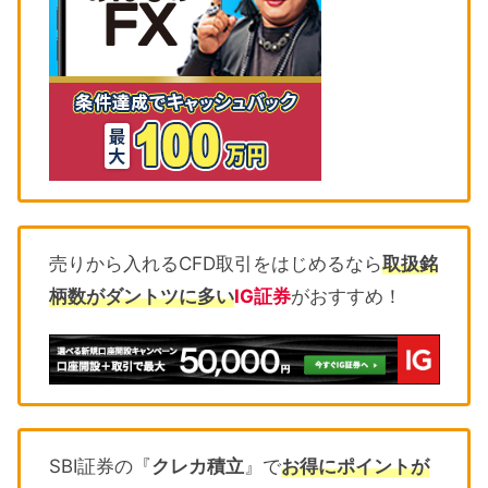
売りから入れるCFD取引をはじめるなら
取扱銘
柄数がダントツに多い
IG証券
がおすすめ！
SBI証券の『
クレカ積立
』で
お得にポイントが