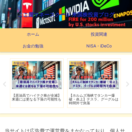
ここ屋マネースクール 米国株投資ブログ
ホーム
投資関連
お金の勉強
NISA・iDeCo
市場分析
市場分析
市
げ】
【原油高でハイテク株が全滅】
【ホルムズ海峡でタンカー爆
【
明暗
来週には更なる下落の可能性も
破・炎上】テスラ、グーグルは
上
時間外で急落
上
当サイトは広告費で運営費をまかなっており、個人サ