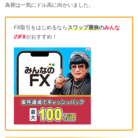
為替は一気にドル高に向かいました。
FX取引をはじめるなら
スワップ最狭
の
みんな
のFX
がおすすめ！