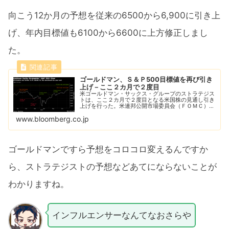
向こう12か月の予想を従来の6500から6,900に引き上
げ、年内目標値も6100から6600に上方修正しまし
た。
ゴールドマン、Ｓ＆Ｐ500目標値を再び引き
上げ－ここ２カ月で２度目
米ゴールドマン・サックス・グループのストラテジス
トは、ここ２カ月で２度目となる米国株の見通し引き
上げを行った。米連邦公開市場委員会（ＦＯＭＣ）が
より早期に利下げするとの見方が背景だ。
www.bloomberg.co.jp
ゴールドマンですら予想をコロコロ変えるんですか
ら、ストラテジストの予想などあてにならないことが
わかりますね。
インフルエンサーなんてなおさらや