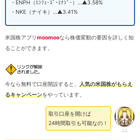
・ENPH（ｴﾝﾌｪｰｽﾞ･ｴﾅｼﾞｰ）…▲3.58%
・NKE（ナイキ）…▲3.41%
米国株アプリ
moomoo
なら株価変動の要因を詳しく知
ることができます。
今なら無料で口座開設すると、
人気の米国株がもらえ
るキャンペーン
をやっています。
取引口座を開けば
24時間取引も可能なの！
ここ