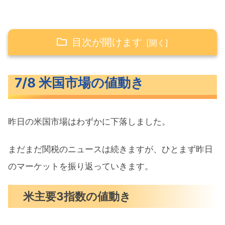
目次が開けます
7/8 米国市場の値動き
7/8 米国市場の値動き
米主要3指数の値動き
10年債利回り（長期金利）
昨日の米国市場はわずかに下落しました。
S&P500ヒートマップ
セクター別パフォーマンス
まだまだ関税のニュースは続きますが、ひとまず昨日
S&P500チャート分析
のマーケットを振り返っていきます。
米国市場のトピックス
米主要3指数の値動き
トランプ関税期限これ以上は延期しな
い