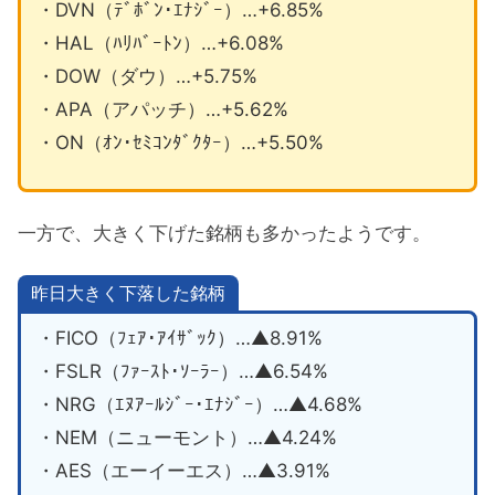
・DVN（ﾃﾞﾎﾞﾝ･ｴﾅｼﾞｰ）…+6.85%
・HAL（ﾊﾘﾊﾞｰﾄﾝ）…+6.08%
・DOW（ダウ）…+5.75%
・APA（アパッチ）…+5.62%
・ON（ｵﾝ･ｾﾐｺﾝﾀﾞｸﾀｰ）…+5.50%
一方で、大きく下げた銘柄も多かったようです。
昨日大きく下落した銘柄
・FICO（ﾌｪｱ･ｱｲｻﾞｯｸ）…▲8.91%
・FSLR（ﾌｧｰｽﾄ･ｿｰﾗｰ）…▲6.54%
・NRG（ｴﾇｱｰﾙｼﾞｰ･ｴﾅｼﾞｰ）…▲4.68%
・NEM（ニューモント）…▲4.24%
・AES（エーイーエス）…▲3.91%