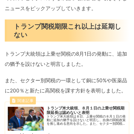
ニュースをピックアップしていきます。
トランプ関税期限これ以上は延期し
ない
トランプ大統領は上乗せ関税の8月1日の発動に、追加
の猶予を設けないと明言しました。
また、セクター別関税の一環として銅に50%や医薬品
に200％と新たに高関税を課す方針を表明しました。
トランプ米大統領、８月１日の上乗せ関税期
限延長は認めないと表明
トランプ米大統領は８日、上乗せ関税の８月１日の発
動に追加の猶予を設けないと明言し、自身の関税政策
を推し進める意向を示した。また、セクター別関税の
一環として銅や医薬品に新たに高関税を課す方針を表
明した。