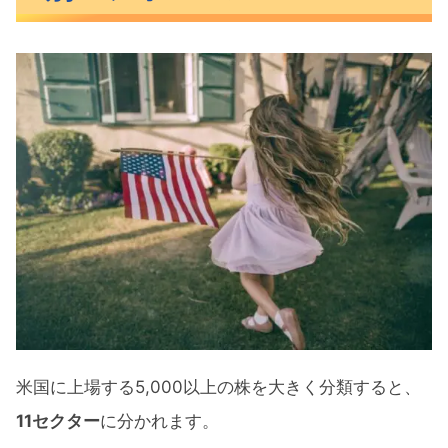
【3ヶ月】セクター別パフォーマンス
【6ヶ月】セクター別パフォーマンス
【年初来】セクター別パフォーマンス
【1年】セクター別パフォーマンス
おすすめのセクターETF11銘柄とリターン比
較
おすすめのセクターETF11銘柄
米国株6月のセクター別パフォーマンス まと
め
米国に上場する5,000以上の株を大きく分類すると、
11セクター
に分かれます。