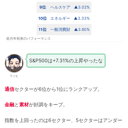
9位
ヘルスケア
▲3.02%
10位
エネルギー
▲3.33%
11位
一般消費財
▲3.60%
前月年初来のパフォーマンス
S&P500は+7.31%の上昇やったな
リッヒ
通信
セクターが6位から1位にランクアップ。
金融
と
素材
が好調をキープ。
指数を上回ったのは6セクター、5セクターはアンダー