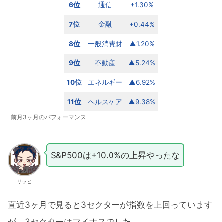
6位
通信
+1.30%
7位
金融
+0.44%
8位
一般消費財
▲1.20%
9位
不動産
▲5.24%
10位
エネルギー
▲6.92%
11位
ヘルスケア
▲9.38%
前月3ヶ月のパフォーマンス
S&P500は+10.0%の上昇やったな
リッヒ
直近3ヶ月で見ると3セクターが指数を上回っています
が、3セクターはマイナスでした。