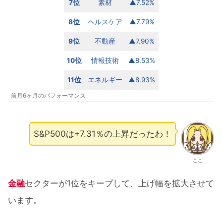
7位
素材
▲7.52%
8位
ヘルスケア
▲7.79%
9位
不動産
▲7.90%
10位
情報技術
▲8.53%
11位
エネルギー
▲8.93%
前月6ヶ月のパフォーマンス
S&P500は+7.31％の上昇だったわ！
ここ
金融
セクターが1位をキープして、上げ幅を拡大させて
います。