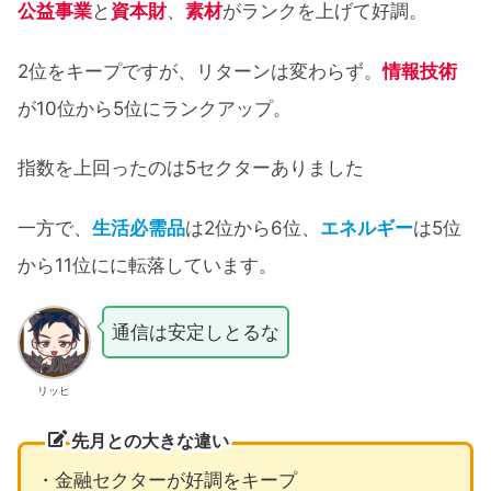
公益事業
と
資本財
、
素材
がランクを上げて好調。
2位をキープですが、リターンは変わらず。
情報技術
が10位から5位にランクアップ。
指数を上回ったのは5セクターありました
一方で、
生活必需品
は2位から6位、
エネルギー
は5位
から11位にに転落しています。
通信は安定しとるな
リッヒ
先月との大きな違い
・金融セクターが好調をキープ