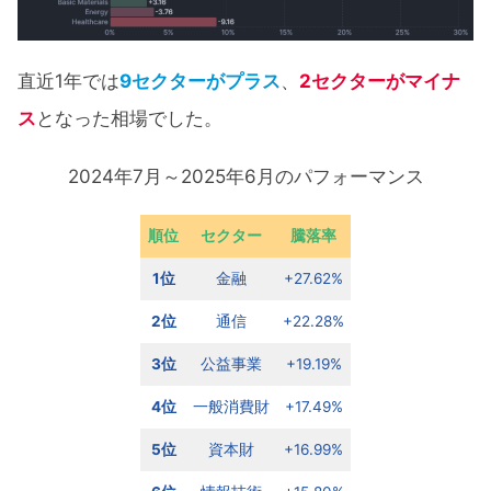
直近1年では
9セクターがプラス
、
2セクターがマイナ
ス
となった相場でした。
2024年7月～2025年6月のパフォーマンス
順位
セクター
騰落率
1位
金融
+27.62%
2位
通信
+22.28%
3位
公益事業
+19.19%
4位
一般消費財
+17.49%
5位
資本財
+16.99%