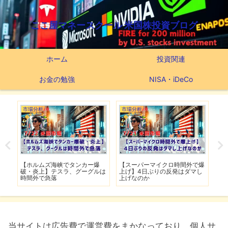
ここ屋マネースクール 米国株投資ブログ
ホーム
投資関連
お金の勉強
NISA・iDeCo
市場分析
市場分析
つ
滅】
【ホルムズ海峡でタンカー爆
【スーパーマイクロ時間外で爆
【
性も
破・炎上】テスラ、グーグルは
上げ】4日ぶりの反発はダマし
つ
時間外で急落
上げなのか
実
当サイトは広告費で運営費をまかなっており、個人サ