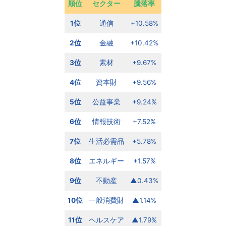
順位
セクター
騰落率
1位
通信
+10.58%
2位
金融
+10.42%
3位
素材
+9.67%
4位
資本財
+9.56%
5位
公益事業
+9.24%
6位
情報技術
+7.52%
7位
生活必需品
+5.78%
8位
エネルギー
+1.57%
9位
不動産
▲0.43%
10位
一般消費財
▲1.14%
11位
ヘルスケア
▲1.79%