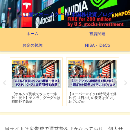
ここ屋マネースクール 米国株投資ブログ
ホーム
投資関連
お金の勉強
NISA・iDeCo
市場分析
つみたてNISA
市場分析
【スーパーマイクロ時間外で爆
【新NISAの投資先はこれだ】
【米軍が
上げ】4日ぶりの反発はダマし
つみたてNISA63ヶ月間の運用
撃】イラ
上げなのか
実績
移行
当サイトは広告費で運営費をまかなっており、個人サ