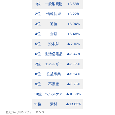
1位
一般消費財
+8.58%
2位
情報技術
+8.22%
3位
通信
+6.94%
4位
金融
+6.48%
5位
資本財
▲2.16%
6位
生活必需品
▲3.47%
7位
エネルギー
▲3.85%
8位
公益事業
▲5.24%
9位
不動産
▲8.28%
10位
ヘルスケア
▲10.91%
11位
素材
▲13.65%
直近3ヶ月のパフォーマンス