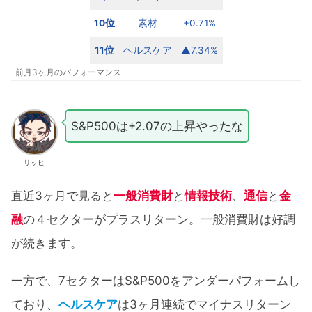
10位
素材
+0.71%
11位
ヘルスケア
▲7.34%
前月3ヶ月のパフォーマンス
S&P500は+2.07の上昇やったな
リッヒ
直近3ヶ月で見ると
一般消費財
と
情報技術
、
通信
と
金
融
の４セクターがプラスリターン。一般消費財は好調
が続きます。
一方で、7セクターはS&P500をアンダーパフォームし
ており、
ヘルスケア
は3ヶ月連続でマイナスリターン