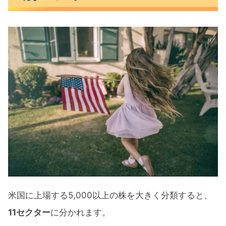
【3ヶ月】セクター別パフォーマンス
【6ヶ月】セクター別パフォーマンス
【1年】セクター別パフォーマンス
おすすめのセクターETF11銘柄とリターン比
較
おすすめのセクターETF11銘柄
米国株12月のセクター別パフォーマンス ま
とめ
米国に上場する5,000以上の株を大きく分類すると、
11セクター
に分かれます。