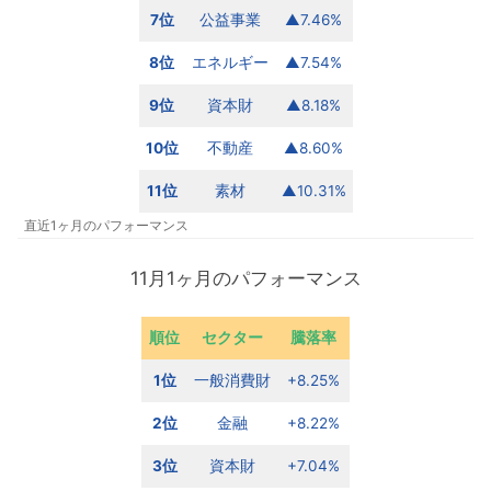
7位
公益事業
▲7.46%
8位
エネルギー
▲7.54%
9位
資本財
▲8.18%
10位
不動産
▲8.60%
11位
素材
▲10.31%
直近1ヶ月のパフォーマンス
11月1ヶ月のパフォーマンス
順位
セクター
騰落率
1位
一般消費財
+8.25%
2位
金融
+8.22%
3位
資本財
+7.04%