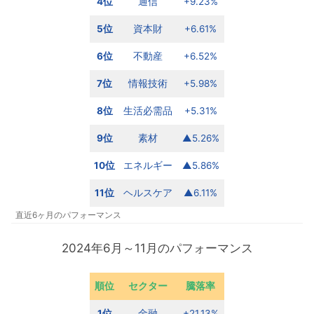
4位
通信
+9.23%
5位
資本財
+6.61%
6位
不動産
+6.52%
7位
情報技術
+5.98%
8位
生活必需品
+5.31%
9位
素材
▲5.26%
10位
エネルギー
▲5.86%
11位
ヘルスケア
▲6.11%
直近6ヶ月のパフォーマンス
2024年6月～11月のパフォーマンス
順位
セクター
騰落率
1位
金融
+21.13%