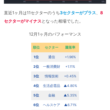
直近1ヶ月は11セクターのうち
3セクターがプラス
、
8
セクターがマイナス
となった相場でした。
12月1ヶ月のパフォーマンス
順位
セクター
騰落率
1位
通信
+1.96%
2位
一般消費財
+1.11%
3位
情報技術
+0.45%
4位
生活必需品
▲4.80%
5位
金融
▲5.35%
6位
ヘルスケア
▲6.71%