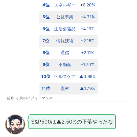
4位
エネルギー
+6.20%
5位
公益事業
+4.71%
6位
生活必需品
+4.19%
7位
情報技術
+2.15%
8位
通信
+2.11%
9位
不動産
+1.70%
10位
ヘルスケア
▲0.98%
11位
素材
▲1.79%
前月1ヶ月のパフォーマンス
S&P500は▲2.50%の下落やったな