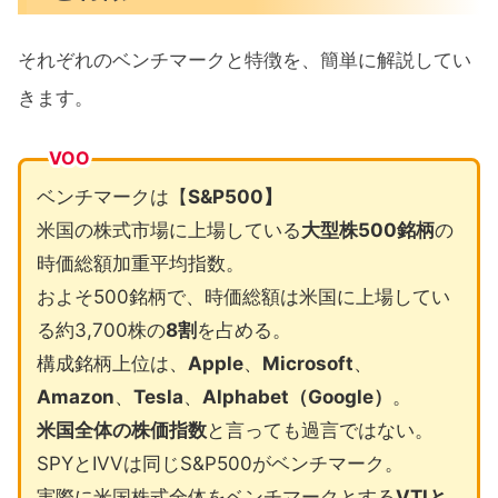
それぞれのベンチマークと特徴を、簡単に解説してい
きます。
VOO
ベンチマークは【
S&P500】
米国の株式市場に上場している
大型株500銘柄
の
時価総額加重平均指数。
およそ500銘柄で、時価総額は米国に上場してい
る約3,700株の
8割
を占める。
構成銘柄上位は、
Apple
、
Microsoft
、
Amazon
、
Tesla
、
Alphabet（Google）
。
米国全体の株価指数
と言っても過言ではない。
SPYとIVVは同じS&P500がベンチマーク。
実際に米国株式全体をベンチマークとする
VTIと