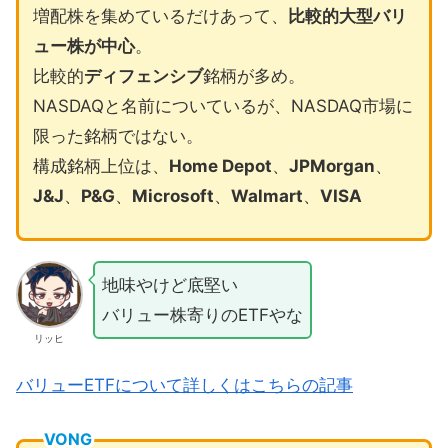
増配株を集めているだけあって、
比較的大型バリ
ュー株が中心
。
比較的
ディフェンシブ
銘柄が多め。
NASDAQと名前についているが、NASDAQ市場に
限った銘柄ではない。
構成銘柄上位は、
Home Depot
、
JPMorgan
、
J&J
、
P&G
、
Microsoft
、
Walmart
、
VISA
地味やけど底堅い
バリュー株寄りのETFやな
リッヒ
バリューETFについて詳しくはこちらの記事
VONG