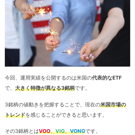
VOO・VIG・VONGの運用実績【12ヶ
月間】
為替によるリターン
VOO・VIG・VONGのリターン推移
VOO･VIG･VONGの値動きに見える米国市
場の見通し
今回、運用実績を公開するのは米国の
代表的なETF
VOO･VIG･VONGのチャート比較
で、
大きく特徴が異なる3銘柄
です。
年初来リターンの推移による今後の米
国市場予想
3銘柄の値動きを把握することで、現在の
米国市場の
12月の米国市場
トレンド
を感じることができると思います。
2022年は米国市場は低迷する？
その3銘柄とは
VOO
、
VIG
、
VONG
です。