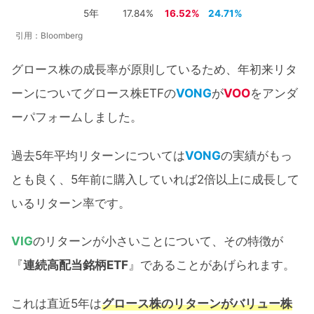
5年
17.84%
16.52%
24.71%
引用：Bloomberg
グロース株の成長率が原則しているため、年初来リタ
ーンについてグロース株ETFの
VONG
が
VOO
をアンダ
ーパフォームしました。
過去5年平均リターンについては
VONG
の実績がもっ
とも良く、5年前に購入していれば2倍以上に成長して
いるリターン率です。
VIG
のリターンが小さいことについて、その特徴が
『
連続高配当銘柄ETF
』であることがあげられます。
これは直近5年は
グロース株のリターンがバリュー株