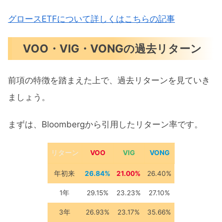
グロースETFについて詳しくはこちらの記事
VOO・VIG・VONGの過去リターン
前項の特徴を踏まえた上で、過去リターンを見ていき
ましょう。
まずは、Bloombergから引用したリターン率です。
リターン
VOO
VIG
VONG
年初来
26.84%
21.00%
26.40%
1年
29.15%
23.23%
27.10%
3年
26.93%
23.17%
35.66%