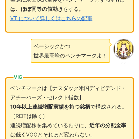
は、ほぼ同等の値動き
をする。
VTIについて詳しくはこちらの記事
ベーシックかつ
世界最高峰のベンチマークよ！
ここ
VIG
ベンチマークは【ナスダック米国ディビデンド・
アチーバーズ・セレクト指数】
10年以上連続増配実績を持つ銘柄
で構成される。
（REITは除く）
連続増配株を集めているわりに、
近年の分配金率
は低く
VOOとそれほど変わらない。