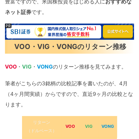
豊富ですので、米国株投資をはじめる人に
おすすめな
ネット証券
です。
VOO・VIG・VONGのリターン推移
VOO
・
VIG
・
VONG
のリターン推移を見てみます。
筆者がこちらの3銘柄の比較記事を書いたのが、4月
（4ヶ月間実績）からですので、直近9ヶ月の比較とな
ります。
リターン
VOO
VIG
VONG
（ドルベース）