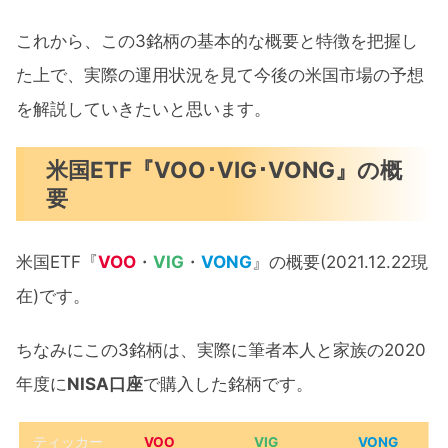
VOO･VIG･VONG 12ヶ月間運用実績公開：
これから、この3銘柄の基本的な概要と特徴を把握し
まとめ
た上で、実際の運用状況を見て今後の米国市場の予想
を解説していきたいと思います。
米国ETF『VOO･VIG･VONG』の概
要
米国ETF『
VOO
・
VIG
・
VONG
』の概要(2021.12.22現
在)です。
ちなみにこの3銘柄は、実際に筆者本人と家族の2020
年度に
NISA口座
で購入した銘柄です。
ティッカー
VOO
VIG
VONG