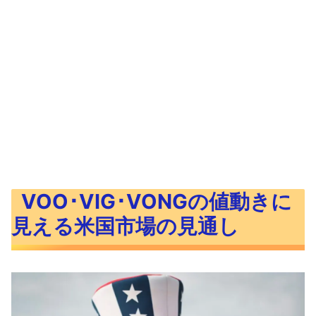
VOO･VIG･VONGの値動きに
見える米国市場の見通し