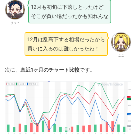
12月も初旬に下落しとったけど
そこが買い場だったかも知れんな
リッヒ
12月は乱高下する相場だったから
買いに入るのは難しかったわ！
ここ
次に、
直近1ヶ月のチャート比較
です。