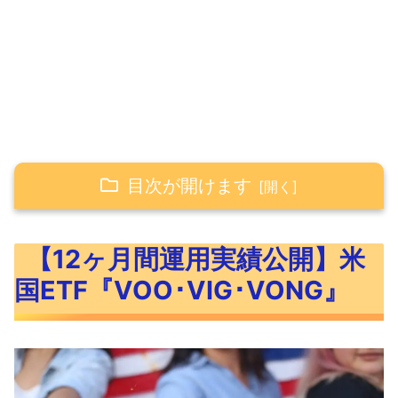
目次が開けます
【12ヶ月間運用実績公開】米国ETF『VOO･
【12ヶ月間運用実績公開】米
VIG･VONG』
国ETF『VOO･VIG･VONG』
米国ETF『VOO･VIG･VONG』の概要
VOO･VIG･VONGのベンチマークと特
徴
VOO・VIG・VONGの過去リターン