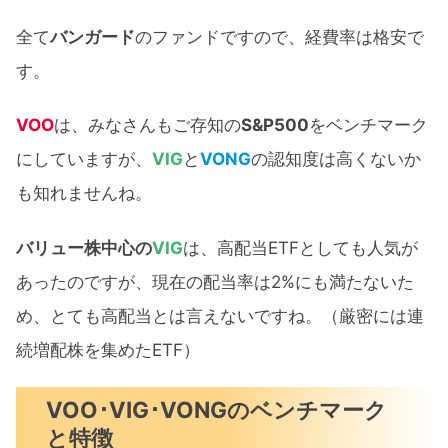
全て
バンガード
のファンドですので、経費率は格安で
す。
VOO
は、みなさんもご存知の
S&P500
をベンチマーク
にしていますが、
VIG
と
VONG
の認知度は高くないか
も知れませんね。
バリュー株中心の
VIG
は、高配当ETFとしても人気が
あったのですが、現在の配当率は2%にも満たないた
め、とても高配当とは言えないですね。（厳密には連
続増配株を集めたETF）
VOO･VIG･VONGのベンチマーク
と特徴