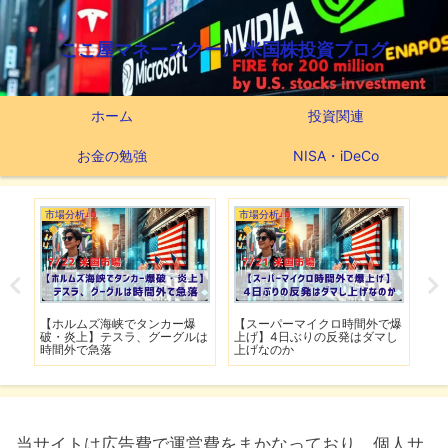
ここ屋マネースクール 米国株投資ブログ
ホーム
投資関連
お金の勉強
NISA・iDeCo
市場分析
市場分析
つ
滅】
【ホルムズ海峡でタンカー爆
【スーパーマイクロ時間外で爆
【
性も
破・炎上】テスラ、グーグルは
上げ】4日ぶりの反発はダマし
つ
時間外で急落
上げなのか
実
当サイトは広告費で運営費をまかなっており、個人サ