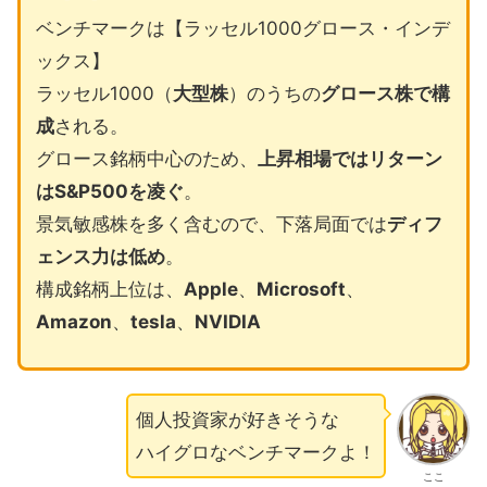
ベンチマークは【ラッセル1000グロース・インデ
ックス】
ラッセル1000（
大型株
）のうちの
グロース株で構
成
される。
グロース銘柄中心のため、
上昇相場ではリターン
はS&P500を凌ぐ
。
景気敏感株を多く含むので、下落局面では
ディフ
ェンス力は低め
。
構成銘柄上位は、
Apple
、
Microsoft
、
Amazon
、
tesla
、
NVIDIA
個人投資家が好きそうな
ハイグロなベンチマークよ！
ここ