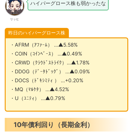
ハイパーグロース株も弱かったな
リッヒ
昨日のハイパーグロース株
・AFRM（ｱﾌｧｰﾑ） …▲5.58%
・COIN（ｺｲﾝﾍﾞｰｽ） …▲0.49%
・CRWD（ｸﾗｳﾄﾞｽﾄﾗｲｸ）…▲1.78%
・DDOG（ﾃﾞｰﾀﾄﾞｯｸﾞ） …▲0.09%
・DOCS（ﾄﾞｷｼﾐﾃｨ ） …+0.20%
・MQ（ﾏﾙｹﾀ） …▲4.52%
・U（ﾕﾆﾃｨ） …▲0.79%
10年債利回り（長期金利）