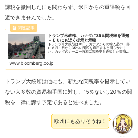
課税を撤回したにも関わらず、米国からの重課税を回
避できませんでした。
トランプ米政権、カナダに35％関税率を通知
－ＥＵにも近く提示と示唆
トランプ米大統領は10日、カナダからの輸入品の一部
に８月１日から35％の関税を適用すると明らかにし
た。カナダのカーニー首相に関税率を通知した書簡を
トゥルース・ソーシャルで公開した。
www.bloomberg.co.jp
トランプ大統領は他にも、新たな関税率を提示してい
ない大多数の貿易相手国に対し、15％ないし20％の関
税を一律に課す予定であると述べました。
欧州にもありそうね！
ここ