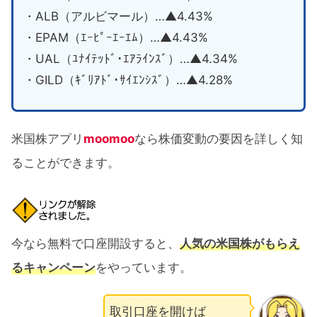
・ALB（アルビマール）…▲4.43%
・EPAM（ｴｰﾋﾟｰｴｰｴﾑ）…▲4.43%
・UAL（ﾕﾅｲﾃｯﾄﾞ･ｴｱﾗｲﾝｽﾞ）…▲4.34%
・GILD（ｷﾞﾘｱﾄﾞ･ｻｲｴﾝｼｽﾞ）…▲4.28%
米国株アプリ
moomoo
なら株価変動の要因を詳しく知
ることができます。
今なら無料で口座開設すると、
人気の米国株がもらえ
るキャンペーン
をやっています。
取引口座を開けば