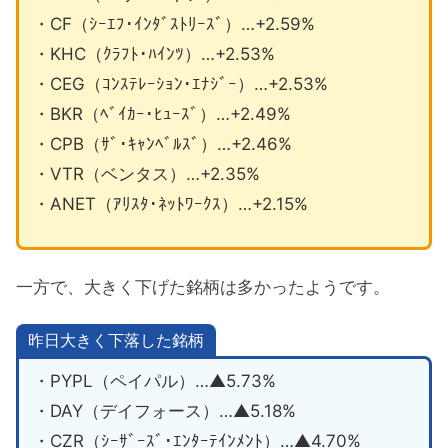
・CF（ｼｰｴﾌ･ｲﾝﾀﾞｽﾄﾘｰｽﾞ）…+2.59%
・KHC（ｸﾗﾌﾄ･ﾊｲﾝﾂ）…+2.53%
・CEG（ｺﾝｽﾃﾚｰｼｮﾝ･ｴﾅｼﾞｰ）…+2.53%
・BKR（ﾍﾞｲｶｰ･ﾋｭｰｽﾞ）…+2.49%
・CPB（ｻﾞ･ｷｬﾝﾍﾞﾙｽﾞ）…+2.46%
・VTR（ベンタス）…+2.35%
・ANET（ｱﾘｽﾀ･ﾈｯﾄﾜｰｸｽ）…+2.15%
一方で、大きく下げた銘柄は多かったようです。
昨日大きく下落した銘柄
・PYPL（ペイパル）…▲5.73%
・DAY（デイフォース）…▲5.18%
・CZR（ｼｰｻﾞｰｽﾞ･ｴﾝﾀｰﾃｲﾝﾒﾝﾄ）…▲4.70%