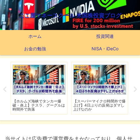
ここ屋マネースクール 米国株投資ブログ
ホーム
投資関連
お金の勉強
NISA・iDeCo
市場分析
市場分析
つ
滅】
【ホルムズ海峡でタンカー爆
【スーパーマイクロ時間外で爆
【
性も
破・炎上】テスラ、グーグルは
上げ】4日ぶりの反発はダマし
つ
時間外で急落
上げなのか
実
当サイトは広告費で運営費をまかなっており、個人サ