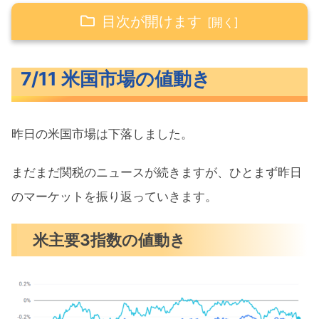
目次が開けます
7/11 米国市場の値動き
7/11 米国市場の値動き
米主要3指数の値動き
10年債利回り（長期金利）
昨日の米国市場は下落しました。
S&P500ヒートマップ
セクター別パフォーマンス
まだまだ関税のニュースが続きますが、ひとまず昨日
S&P500チャート分析
のマーケットを振り返っていきます。
米国市場のトピックス
米主要3指数の値動き
カナダに35％他国へも20％の関税
インドへの関税20％未満に下げる可能
性も