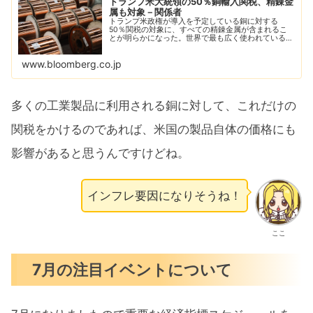
トランプ米大統領の50％銅輸入関税、精錬金
属も対象－関係者
トランプ米政権が導入を予定している銅に対する
50％関税の対象に、すべての精錬金属が含まれるこ
とが明らかになった。世界で最も広く使われている素
材の一つである銅の国内生産を強化する取り組みの一
環。
www.bloomberg.co.jp
多くの工業製品に利用される銅に対して、これだけの
関税をかけるのであれば、米国の製品自体の価格にも
影響があると思うんですけどね。
インフレ要因になりそうね！
ここ
7月の注目イベントについて