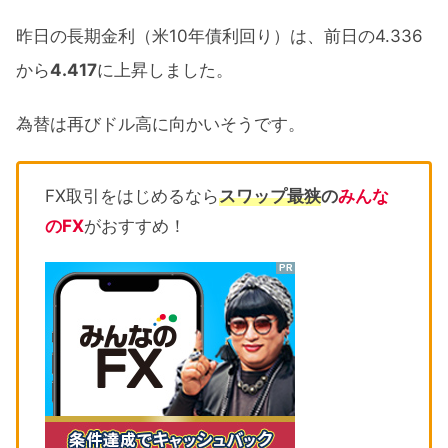
昨日の長期金利（米10年債利回り）は、前日の4.336
から
4.417
に上昇しました。
為替は再びドル高に向かいそうです。
FX取引をはじめるなら
スワップ最狭
の
みんな
のFX
がおすすめ！