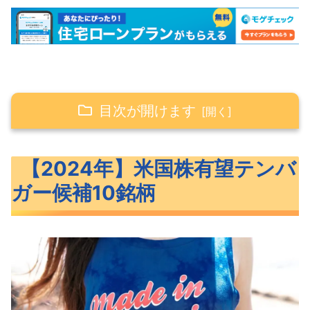
目次が開けます
【2024年】米国株有望テンバガー候補10銘
【2024年】米国株有望テンバ
柄
ガー候補10銘柄
2024年米国株テンバガー候補の10銘柄
【2024年】米国株有望テンバガー候補10銘
柄概要
MQ（マルケタ）概要
DOCS（ドクシミティ）概要