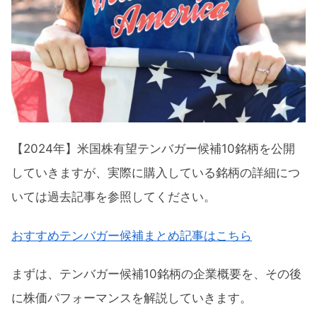
LAW（CSディスコ）概要
RIVN（リビアン）概要
DDOG（データドッグ）概要
米国株有望テンバガー候補10銘柄パフォー
マンス
【2024年】米国株有望テンバガー候補10銘柄を公開
MQ（マルケタ）チャート分析
していきますが、実際に購入している銘柄の詳細につ
DOCS（ドクシミティ）チャート分析
いては過去記事を参照してください。
LAW（CSディスコ）チャート分析
おすすめテンバガー候補まとめ記事はこちら
RIVN（リビアン）チャート分析
DDOG（データドッグ）チャート分析
まずは、テンバガー候補10銘柄の企業概要を、その後
に株価パフォーマンスを解説していきます。
2024年8月テンバガー候補のパフォーマン