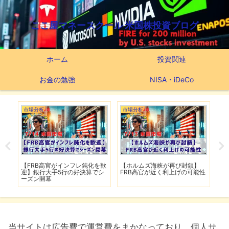
ここ屋マネースクール 米国株投資ブログ
ホーム
投資関連
お金の勉強
NISA・iDeCo
市場分析
市場分析
米
】
【FRB高官がインフレ鈍化を歓
【ホルムズ海峡が再び封鎖】
最
迎】銀行大手5行の好決算でシ
FRB高官が近く利上げの可能性
VI
ーズン開幕
用
当サイトは広告費で運営費をまかなっており、個人サ