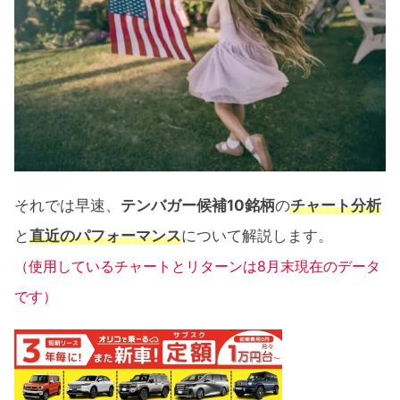
それでは早速、
テンバガー候補10銘柄
の
チャート分析
と
直近のパフォーマンス
について解説します。
（使用しているチャートとリターンは8月末現在のデータ
です）