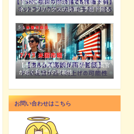
【TSMC増益の神決算でも株価下落】
ネットフリックスの決算は予想下回る
【ホルムズ海峡が再び封鎖】FRB高官
が近く利上げの可能性
お問い合わせはこちら