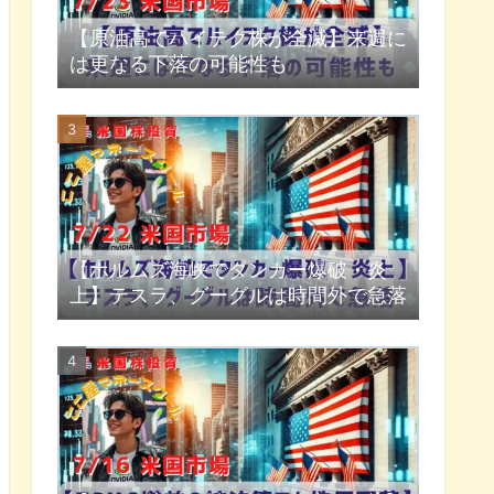
【原油高でハイテク株が全滅】来週に
は更なる下落の可能性も
【ホルムズ海峡でタンカー爆破・炎
上】テスラ、グーグルは時間外で急落