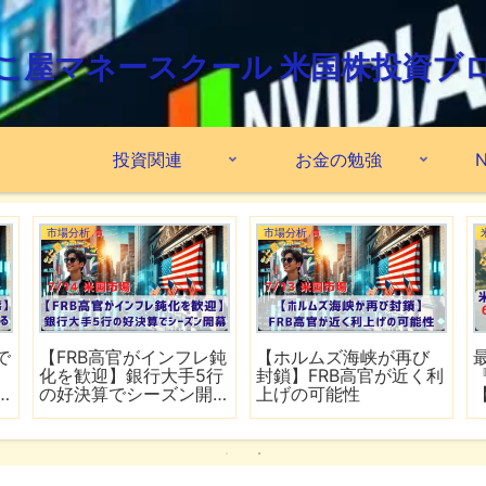
こ屋マネースクール 米国株投資ブ
投資関連
お金の勉強
N
市場分析
市場分析
で
【FRB高官がインフレ鈍
【ホルムズ海峡が再び
化を歓迎】銀行大手5行
封鎖】FRB高官が近く利
の好決算でシーズン開
上げの可能性
幕