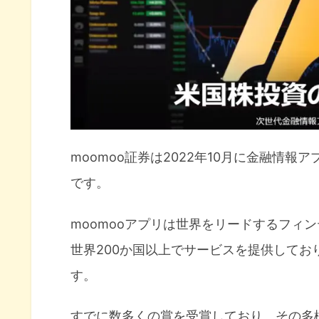
気になる銘柄の決算やニュース
テクニカル分析が見れる
アナリスト評価が見れる
moomooアプリの口コミ情報
moomooアプリの評価は★4.4
moomoo証券は2022年10月に金融情報ア
まとめ
です。
moomooアプリは世界をリードするフィ
世界200か国以上でサービスを提供しており
す。
すでに数多くの賞を受賞しており、その多