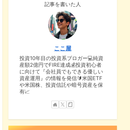
記事を書いた人
ここ屋
投資10年目の投資系ブロガー💻純資
産額2億円でFIRE達成💰投資初心者
に向けて『会社員でもできる優しい
資産運用』の情報を発信🔰米国ETF
や米国株、投資信託や暗号資産を保
有📈