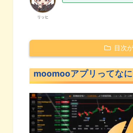
リッヒ
目次
moomooアプリってなに？
moomooアプリってな
moomooアプリにできること
スターターガイドでアプリの操
moomooスクールで投資の勉
投資ペディアが疑問を解決
デモ取引ができる