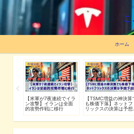
こ
ホーム
市場分析
市場分析
資先はこ
【米軍が7夜連続でイラ
【TSMC増益の神決算
ISA63
ン攻撃】イランは全面
も株価下落】ネットフ
績
的攻勢作戦に移行
リックスの決算は予想
下回る