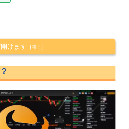
が開けます
に？
作を教えてくれる
強ができる