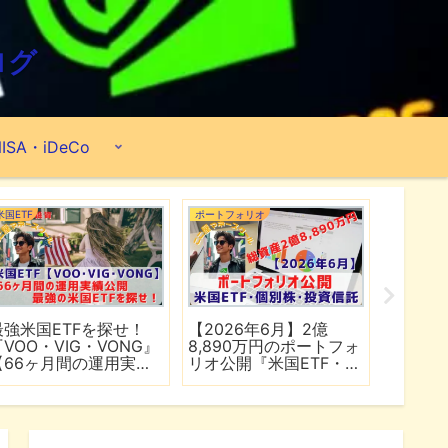
ログ
ISA・iDeCo
米国ETF
ポートフォリオ
ポートフォ
最強米国ETFを探せ！
【2026年6月】2億
【202
『VOO・VIG・VONG』
8,890万円のポートフォ
6,50
【66ヶ月間の運用実績
リオ公開『米国ETF・個
リオ公開
公開】
別株・投資信託』
別株・