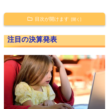
目次が開けます
注目の決算発表
注目の決算発表
LIN（リンデ）のQ4決算
VRTX（バーテックス）のQ4決算
FISV（ファイサーブ）のQ4決算
CMG（チポトレ）のQ4決算
FTNT（フォーティネット）のQ4決算
ENPH（エンフェーズエナジー）のQ4
決算
RCL（ロイヤル・カリビアン・クルー