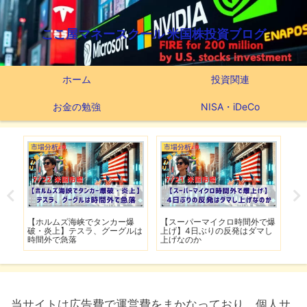
ここ屋マネースクール 米国株投資ブログ
ホーム
投資関連
お金の勉強
NISA・iDeCo
市場分析
市場分析
つ
滅】
【ホルムズ海峡でタンカー爆
【スーパーマイクロ時間外で爆
【
性も
破・炎上】テスラ、グーグルは
上げ】4日ぶりの反発はダマし
つ
時間外で急落
上げなのか
実
当サイトは広告費で運営費をまかなっており、個人サ